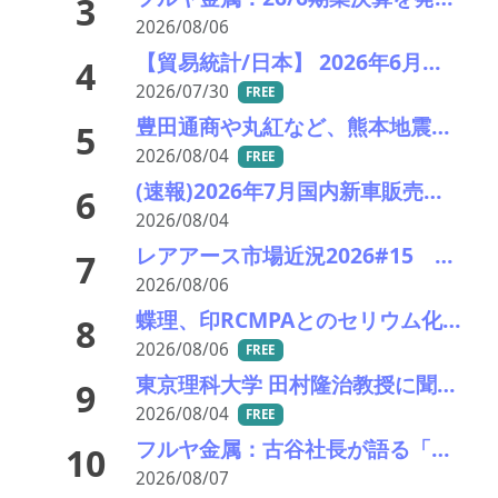
3
2026/08/06
【貿易統計/日本】 2026年6月一覧表
4
2026/07/30
FREE
豊田通商や丸紅など、熊本地震被害に支援・義援金
5
2026/08/04
FREE
(速報)2026年7月国内新車販売 41万7千台 前年同月比7%増加 4か月連続プラス
6
2026/08/04
レアアース市場近況2026#15 方向感乏しく膠着感も 中国イットリウムが底入れ
7
2026/08/06
蝶理、印RCMPAとのセリウム化合物に関する独占販売代理店契約を締結
8
2026/08/06
FREE
東京理科大学 田村隆治教授に聞く 世界初の強磁性準結晶が拓く新材料の未来（後編）
9
2026/08/04
FREE
フルヤ金属：古谷社長が語る「ガラス事業の劇的変化と強み」とは
10
2026/08/07