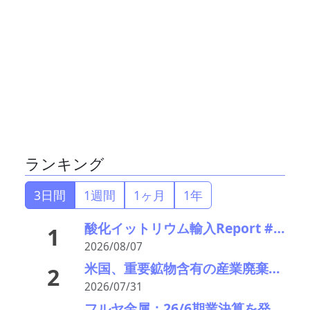
ランキング
3日間
1週間
1ヶ月
1年
酸化イットリウム輸入Report #52 2026年前半中国から輸入量激減 でも依然中国頼り
1
2026/08/07
米国、重要鉱物含有の産業廃棄物の輸出を制限へ トランプ氏が署名、国家防衛で物資確保
2
2026/07/31
フルヤ金属：26/6期業決算を発表。中計進捗状況