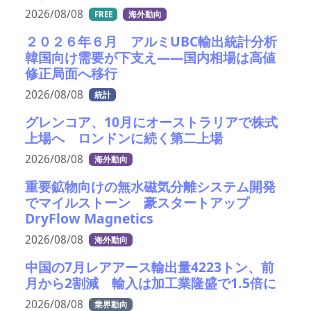
2026/08/08
FREE
海外動向
２０２６年６月 アルミUBC輸出統計分析
韓国向け需要が下支え――国内相場は高値
修正局面へ移行
2026/08/08
統計
グレンコア、10月にオーストラリアで株式
上場へ ロンドンに続く第二上場
2026/08/08
海外動向
重要鉱物向けの無水磁気分離システム開発
でマイルストーン 豪スタートアップ
DryFlow Magnetics
2026/08/08
海外動向
中国の7月レアアース輸出量4223トン、前
月から2割減 輸入は加工業隆盛で1.5倍に
2026/08/08
業界動向