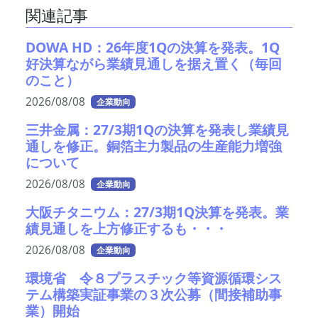
関連記事
DOWA HD：26年度1Qの決算を発表。1Q
好決算ながら業績見通しを据え置く（毎回
のこと）
2026/08/08
企業動向
三井金属：27/3期1Qの決算を発表し業績見
通しを修正。銅箔主力製品の生産能力増強
について
2026/08/08
企業動向
大阪チタニウム：27/3期1Q決算を発表。業
績見通しを上方修正するも・・・
2026/08/08
企業動向
環境省 令８プラスチック等資源循環シス
テム構築実証事業の３次公募（間接補助事
業）開始