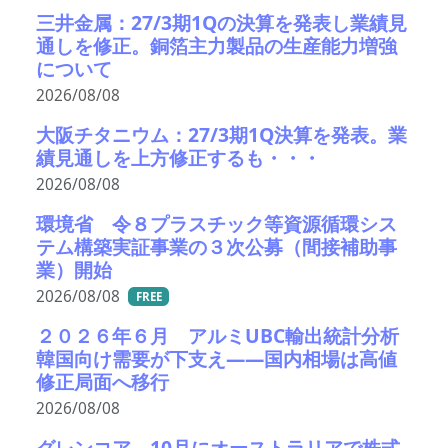
三井金属：27/3期1Qの決算を発表し業績見
通しを修正。銅箔主力製品の生産能力増強
について
2026/08/08
大阪チタニウム：27/3期1Q決算を発表。業
績見通しを上方修正するも・・・
2026/08/08
環境省 令８プラスチック等資源循環シス
テム構築実証事業の３次公募（間接補助事
業）開始
2026/08/08
FREE
２０２６年６月 アルミUBC輸出統計分析
韓国向け需要が下支え――国内相場は高値
修正局面へ移行
2026/08/08
グレンコア、10月にオーストラリアで株式