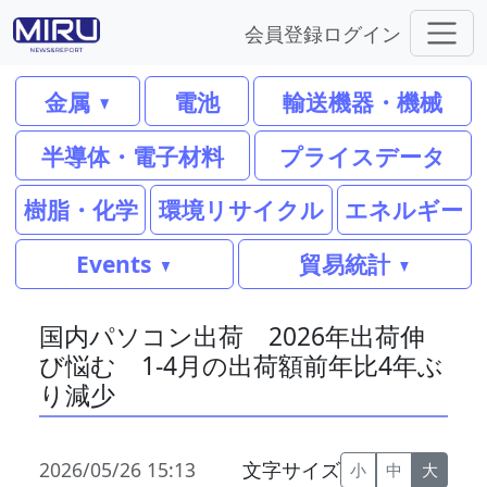
会員登録
ログイン
金属
電池
輸送機器・機械
半導体・電子材料
プライスデータ
樹脂・化学
環境リサイクル
エネルギー
Events
貿易統計
国内パソコン出荷 2026年出荷伸
び悩む 1-4月の出荷額前年比4年ぶ
り減少
2026/05/26 15:13
文字サイズ
小
中
大