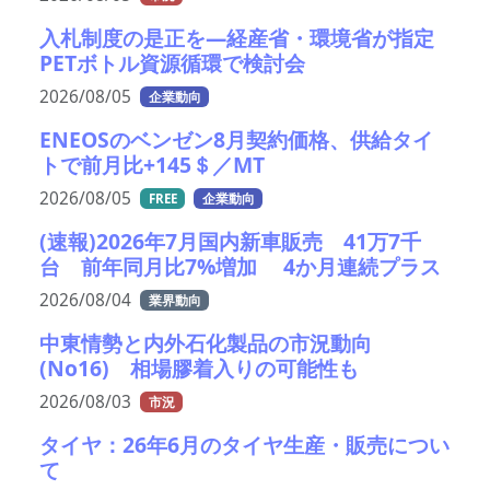
入札制度の是正を—経産省・環境省が指定
PETボトル資源循環で検討会
2026/08/05
企業動向
ENEOSのベンゼン8月契約価格、供給タイ
トで前月比+145＄／MT
2026/08/05
FREE
企業動向
(速報)2026年7月国内新車販売 41万7千
台 前年同月比7%増加 4か月連続プラス
2026/08/04
業界動向
中東情勢と内外石化製品の市況動向
(No16) 相場膠着入りの可能性も
2026/08/03
市況
タイヤ：26年6月のタイヤ生産・販売につい
て