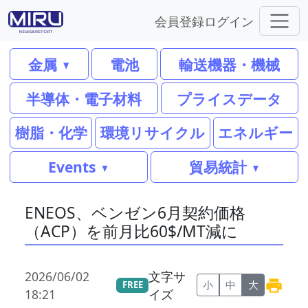
会員登録
ログイン
金属
電池
輸送機器・機械
半導体・電子材料
プライスデータ
樹脂・化学
環境リサイクル
エネルギー
Events
貿易統計
ENEOS、ベンゼン6月契約価格
（ACP）を前月比60$/MT減に
2026/06/02
文字サ
小
中
大
FREE
18:21
イズ