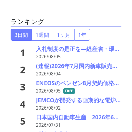
ランキング
3日間
1週間
1ヶ月
1年
入札制度の是正を—経産省・環境省が指定PETボトル資源循環で検討会
1
2026/08/05
(速報)2026年7月国内新車販売 41万7千台 前年同月比7%増加 4か月連続プラス
2
2026/08/04
ENEOSのベンゼン8月契約価格、供給タイトで前月比+145＄／MT
3
2026/08/05
FREE
JEMCOが開発する画期的な電炉ダスト（EAFD）処理技術
4
2026/08/02
日本国内自動車生産 2026年6月生産台数 73万7千台 前年同月比6.8%増加
5
2026/07/31