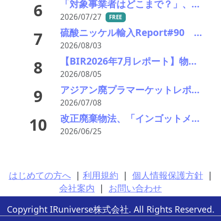
「対象事業者はどこまで？」、残り２年半で細部の詰め急ぐ――環境省、第１回スクラップヤード環境対策技術検討会
6
2026/07/27
FREE
硫酸ニッケル輸入Report#90 2026年中盤輸入回復の兆し
7
2026/08/03
【BIR2026年7月レポート】物流コスト増がリサイクル市場に影響
8
2026/08/05
アジアン廃プラマーケットレポート2026年7月 〜需要低迷とバージン樹脂の下落がもたらすバリューチェーンの圧迫〜
9
2026/07/08
改正廃棄物法、「インゴットメーカーのヤードも対象になるの!?」――施行まで２年半以内 許可対象ヤードはどこまで
10
2026/06/25
はじめての方へ
|
利用規約
|
個人情報保護方針
|
会社案内
|
お問い合わせ
Copyright IRuniverse株式会社. All Rights Reserved.