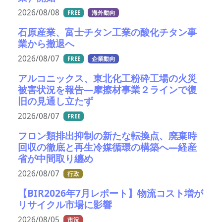
2026/08/08
FREE
海外動向
石原産業、富士チタン工業の酸化チタン事
業から撤退へ
2026/08/07
FREE
企業動向
アルコニックス、東北化工粉砕工場の火災
被害状況を報告―摩擦材事業２ラインで復
旧の見通し立たず
2026/08/07
FREE
フロン類排出抑制の新たな転換点、廃棄時
回収の徹底と再生冷媒循環の構築へ―経産
省が中間取り纏め
2026/08/07
行政
【BIR2026年7月レポート】物流コスト増が
リサイクル市場に影響
2026/08/05
市況