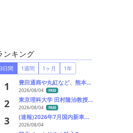
ランキング
3日間
1週間
1ヶ月
1年
豊田通商や丸紅など、熊本地震被害に支援・義援金
1
2026/08/04
FREE
東京理科大学 田村隆治教授に聞く 世界初の強磁性準結晶が拓く新材料の未来（後編）
2
2026/08/04
FREE
(速報)2026年7月国内新車販売 41万7千台 前年同月比7%増加 4か月連続プラス
3
2026/08/04