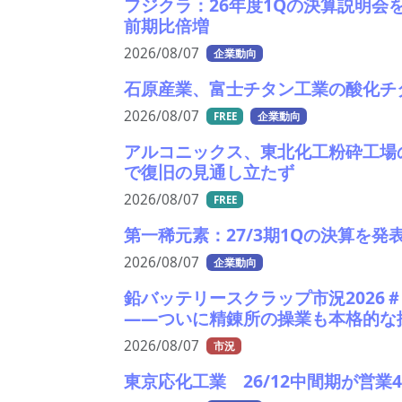
フジクラ：26年度1Qの決算説明会
前期比倍増
2026/08/07
企業動向
石原産業、富士チタン工業の酸化チ
2026/08/07
FREE
企業動向
アルコニックス、東北化工粉砕工場
で復旧の見通し立たず
2026/08/07
FREE
第一稀元素：27/3期1Qの決算を
2026/08/07
企業動向
鉛バッテリースクラップ市況2026
――ついに精錬所の操業も本格的な
2026/08/07
市況
東京応化工業 26/12中間期が営