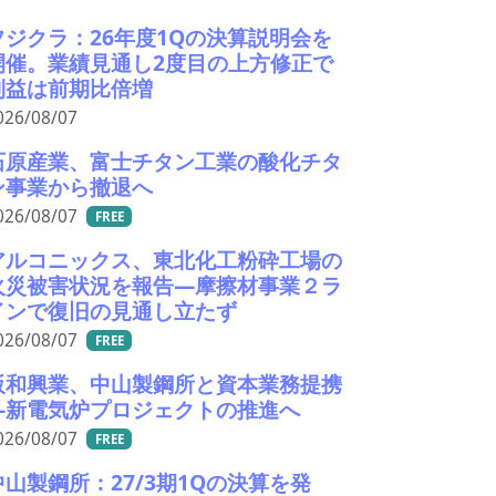
フジクラ：26年度1Qの決算説明会を
開催。業績見通し2度目の上方修正で
利益は前期比倍増
026/08/07
石原産業、富士チタン工業の酸化チタ
ン事業から撤退へ
026/08/07
FREE
アルコニックス、東北化工粉砕工場の
火災被害状況を報告―摩擦材事業２ラ
インで復旧の見通し立たず
026/08/07
FREE
阪和興業、中山製鋼所と資本業務提携
―新電気炉プロジェクトの推進へ
026/08/07
FREE
中山製鋼所：27/3期1Qの決算を発