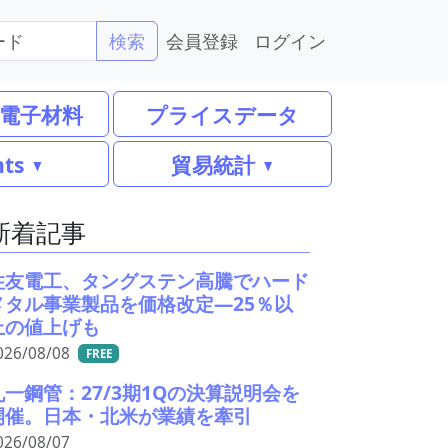
会員登録
ログイン
検索
電子材料
プライスデータ
nts
貿易統計
新着記事
住友電工、タングステン高騰でハード
メタル事業製品を価格改定―25％以
上の値上げも
026/08/08
FREE
丸一鋼管：27/3期1Qの決算説明会を
開催。日本・北米が業績を牽引
026/08/07