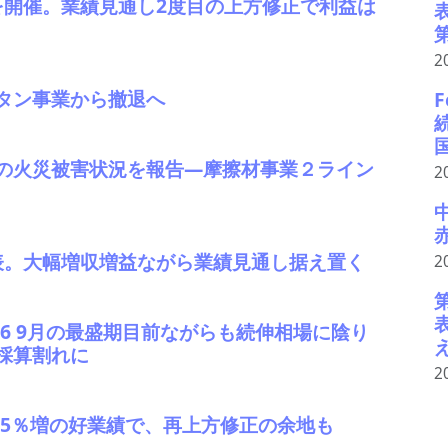
を開催。業績見通し2度目の上方修正で利益は
2
タン事業から撤退へ
F
の火災被害状況を報告―摩擦材事業２ライン
2
発表。大幅増収増益ながら業績見通し据え置く
2
＃6 9月の最盛期目前ながらも続伸相場に陰り
採算割れに
2
業45％増の好業績で、再上方修正の余地も