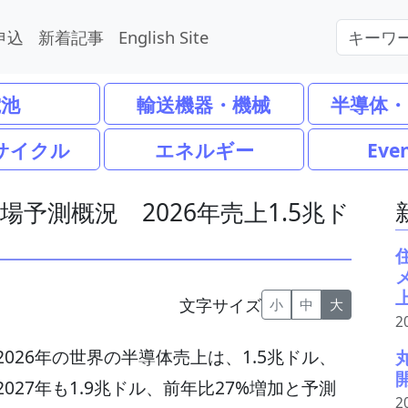
申込
新着記事
English Site
電池
輸送機器・機械
半導体・
サイクル
エネルギー
Eve
市場予測概況 2026年売上1.5兆ド
文字サイズ
小
中
大
2
2026年の世界の半導体売上は、1.5兆ドル、
027年も1.9兆ドル、前年比27%増加と予測
2