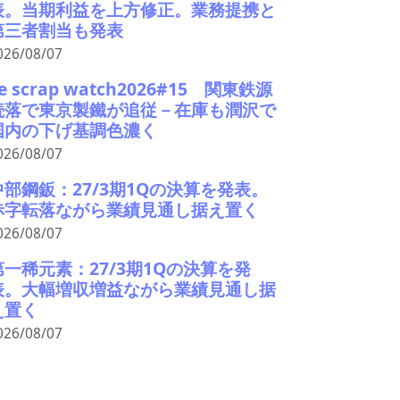
表。当期利益を上方修正。業務提携と
第三者割当も発表
026/08/07
e scrap watch2026#15 関東鉄源
続落で東京製鐵が追従－在庫も潤沢で
国内の下げ基調色濃く
026/08/07
中部鋼鈑：27/3期1Qの決算を発表。
赤字転落ながら業績見通し据え置く
026/08/07
第一稀元素：27/3期1Qの決算を発
表。大幅増収増益ながら業績見通し据
え置く
026/08/07