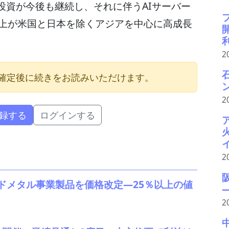
投資が今後も継続し、それに伴うAIサーバー
売上が米国と日本を除くアジアを中心に高成長
2
確定後に続きをお読みいただけます。
2
録する
ログインする
2
ドメタル事業製品を価格改定―25％以上の値
2