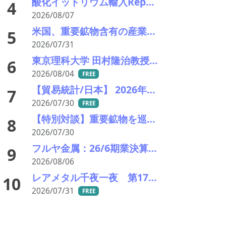
酸化イットリウム輸入Report #52 2026年前半中国から輸入量激減 でも依然中国頼り
4
2026/08/07
米国、重要鉱物含有の産業廃棄物の輸出を制限へ トランプ氏が署名、国家防衛で物資確保
5
2026/07/31
東京理科大学 田村隆治教授に聞く 世界初の強磁性準結晶が拓く新材料の未来（前編）
6
2026/08/04
FREE
【貿易統計/日本】 2026年6月一覧表
7
2026/07/30
FREE
【特別対談】重要鉱物を巡る米中対立と高市政権の外交方針――日本企業が直面するサプライチェーンの危機
8
2026/07/30
フルヤ金属：26/6期業決算を発表。中計進捗状況
9
2026/08/06
レアメタル千夜一夜 第172夜 AI革命のつるはしを握る国はどこか――都市鉱山がひっくり返す「見えない資源戦争」
10
2026/07/31
FREE