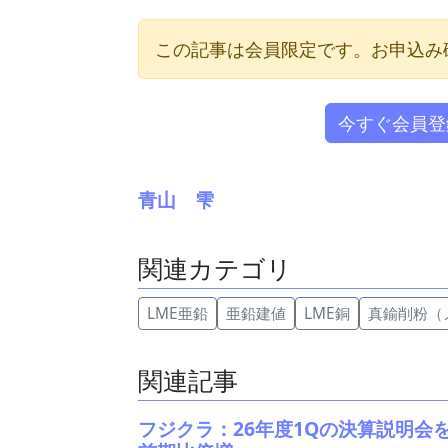
この記事は会員限定です。お申込み
今すぐ会員登
青山 雫
関連カテゴリ
LME亜鉛
亜鉛建値
LME銅
真鍮削粉（
関連記事
フジクラ：26年度1Qの決算説明会