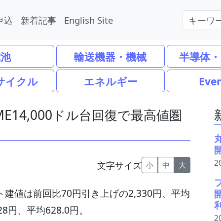
申込
新着記事
English Site
電池
輸送機器・機械
半導体・
サイクル
エネルギー
Eve
ME14,000ドル台回復で最高値圏
2
文字サイズ
小
中
大
建値は前回比70円引き上げの2,330円、平均
28円、平均628.0円。
2