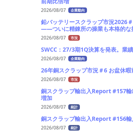
前期比倍増
2026/08/07
企業動向
鉛バッテリースクラップ市況2026
――ついに精錬所の操業も本格的な
2026/08/07
市況
SWCC：27/3期1Q決算を発表。
2026/08/07
企業動向
26年銅スクラップ市況＃6 お盆休
2026/08/07
市況
銅スクラップ輸出入Report #157
増加
2026/08/07
統計
銅スクラップ輸出入Report #156
2026/08/07
統計