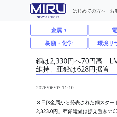
はじめての方へ
お
金属
樹脂・化学
環境リ
銅は2,330円へ70円高 L
維持、亜鉛は628円据置
2026/06/03 11:10
３日JX金属から発表された銅スタート
2,323.0円。亜鉛建値は据え置きの6