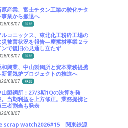
石原産業、富士チタン工業の酸化チタ
ン事業から撤退へ
026/08/07
FREE
アルコニックス、東北化工粉砕工場の
火災被害状況を報告―摩擦材事業２ラ
インで復旧の見通し立たず
026/08/07
FREE
阪和興業、中山製鋼所と資本業務提携
―新電気炉プロジェクトの推進へ
026/08/07
FREE
中山製鋼所：27/3期1Qの決算を発
表。当期利益を上方修正。業務提携と
第三者割当も発表
026/08/07
e scrap watch2026#15 関東鉄源