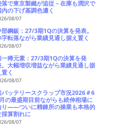
続落で東京製鐵が追従－在庫も潤沢で
国内の下げ基調色濃く
026/08/07
中部鋼鈑：27/3期1Qの決算を発表。
赤字転落ながら業績見通し据え置く
026/08/07
第一稀元素：27/3期1Qの決算を発
表。大幅増収増益ながら業績見通し据
え置く
026/08/07
鉛バッテリースクラップ市況2026＃6
9月の最盛期目前ながらも続伸相場に
陰り――ついに精錬所の操業も本格的
な採算割れに
026/08/07