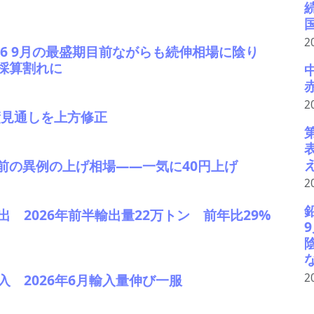
2
＃6 9月の最盛期目前ながらも続伸相場に陰り
採算割れに
2
業績見通しを上方修正
暇前の異例の上げ相場――一気に40円上げ
2
輸出 2026年前半輸出量22万トン 前年比29%
2
輸入 2026年6月輸入量伸び一服