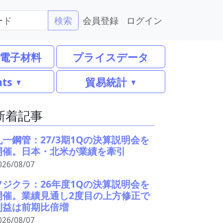
会員登録
ログイン
検索
電子材料
プライスデータ
nts
貿易統計
新着記事
丸一鋼管：27/3期1Qの決算説明会を
開催。日本・北米が業績を牽引
026/08/07
フジクラ：26年度1Qの決算説明会を
開催。業績見通し2度目の上方修正で
利益は前期比倍増
026/08/07