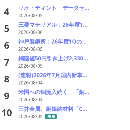
リオ・ティント データセンターブームにおける自社の優位性を強調 銅やアルミニウム事業の伸び背景に
4
2026/08/05
三菱マテリアル：26年度1Qの決算説明会を開催。業績見通しを大幅上方修正
5
2026/08/06
神戸製鋼所：26年度1Qの決算説明会を開催。売上高のみ上方修正だが・・・
6
2026/08/05
銅建値50円引き上げ2,330円に 中東緊張緩和期待でLME続伸、円高も一服
7
2026/08/05
(速報)2026年7月国内新車販売 41万7千台 前年同月比7%増加 4か月連続プラス
8
2026/08/04
米国への銅流入続く 「銅の山」はCOMEXだけでは見えない
9
2026/08/04
三井金属、銅焼結材料「Cuprima」が初の量産採用決定
10
2026/08/05
FREE