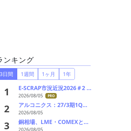
ランキング
3日間
1週間
1ヶ月
1年
E-SCRAP市況近況2026＃2 深まりゆくそれぞれの秋景色!?――ＪＸ金属、三菱マテリアルのいま
1
2026/08/05
PRO
アルコニクス：27/3期1Q決算を発表。業績見通し、配当を修正
2
2026/08/05
銅相場、LME・COMEXとも高値更新 米国向け流入と中国の供給逼迫が相場押し上げ
3
2026/08/05