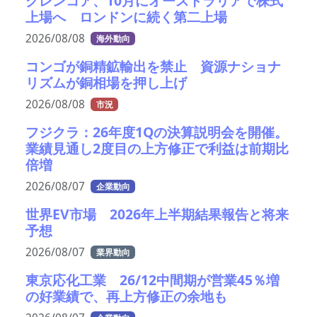
グレンコア、10月にオーストラリアで株式
上場へ ロンドンに続く第二上場
2026/08/08
海外動向
コンゴが銅精鉱輸出を禁止 資源ナショナ
リズムが銅相場を押し上げ
2026/08/08
市況
フジクラ：26年度1Qの決算説明会を開催。
業績見通し2度目の上方修正で利益は前期比
倍増
2026/08/07
企業動向
世界EV市場 2026年上半期結果報告と将来
予想
2026/08/07
業界動向
東京応化工業 26/12中間期が営業45％増
の好業績で、再上方修正の余地も