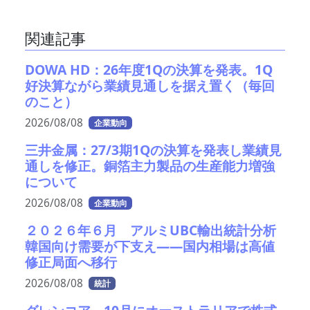
関連記事
DOWA HD：26年度1Qの決算を発表。1Q
好決算ながら業績見通しを据え置く（毎回
のこと）
2026/08/08
企業動向
三井金属：27/3期1Qの決算を発表し業績見
通しを修正。銅箔主力製品の生産能力増強
について
2026/08/08
企業動向
２０２６年６月 アルミUBC輸出統計分析
韓国向け需要が下支え――国内相場は高値
修正局面へ移行
2026/08/08
統計