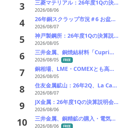
三菱マテリアル：26年度1Qの決算説明会を開催。業績見通しを大幅上方修正
3
2026/08/06
26年銅スクラップ市況＃6 お盆休暇前の異例の上げ相場――一気に40円上げ
4
2026/08/07
神戸製鋼所：26年度1Qの決算説明会を開催。売上高のみ上方修正だが・・・
5
2026/08/05
三井金属、銅焼結材料「Cuprima」が初の量産採用決定
6
2026/08/05
FREE
銅相場、LME・COMEXとも高値更新 米国向け流入と中国の供給逼迫が相場押し上げ
7
2026/08/05
住友金属鉱山：26年2Q、La Candelariaのキャッシュコストは・・・
8
2026/08/07
JX金属：26年度1Qの決算説明会を開催。業績見通しを上方修正
9
2026/08/06
三井金属、銅精鉱の購入・電気銅販売の事業統合の効力発生日を27年2月に延期
10
2026/08/06
FREE