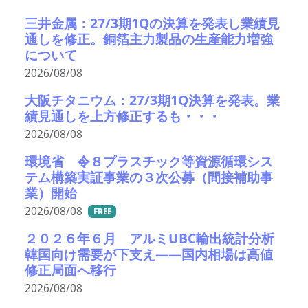
三井金属：27/3期1Qの決算を発表し業績見
通しを修正。銅箔主力製品の生産能力増強
について
2026/08/08
大阪チタニウム：27/3期1Q決算を発表。業
績見通しを上方修正するも・・・
2026/08/08
環境省 令８プラスチック等資源循環シス
テム構築実証事業の３次公募（間接補助事
業）開始
2026/08/08
FREE
２０２６年６月 アルミUBC輸出統計分析
韓国向け需要が下支え――国内相場は高値
修正局面へ移行
2026/08/08