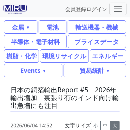
会員登録
ログイン
金属
電池
輸送機器・機械
半導体・電子材料
プライスデータ
樹脂・化学
環境リサイクル
エネルギー
Events
貿易統計
日本の銅箔輸出Report #5 2026年
輸出増加 裏張り有のインド向け輸
出急増にも注目
2026/06/04 14:52
文字サイズ
小
中
大