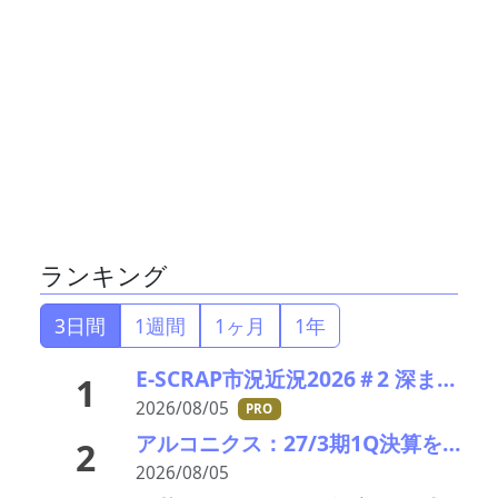
ランキング
3日間
1週間
1ヶ月
1年
E-SCRAP市況近況2026＃2 深まりゆくそれぞれの秋景色!?――ＪＸ金属、三菱マテリアルのいま
1
2026/08/05
PRO
アルコニクス：27/3期1Q決算を発表。業績見通し、配当を修正
2
2026/08/05