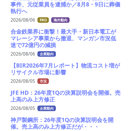
事件、元従業員を逮捕か／8月8・9日に葬儀
執行へ
2026/08/06
PRO
海外動向
合金鉄業界に衝撃！最大手・新日本電工が
マレーシア事業から撤退、マンガン市況低
迷で72億円の減損
2026/08/06
企業動向
【BIR2026年7月レポート】物流コスト増が
リサイクル市場に影響
2026/08/05
市況
JFE HD：26年度1Qの決算説明会を開催。売
上高のみ上方修正
2026/08/05
企業動向
神戸製鋼所：26年度1Qの決算説明会を開
催。売上高のみ上方修正だが・・・