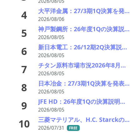
2026/08/05
大平洋金属：27/3期1Q決算を発表。業績見通しを上方修正
4
2026/08/06
神戸製鋼所：26年度1Qの決算説明会を開催。売上高のみ上方修正だが・・・
5
2026/08/05
新日本電工：26/12期2Q決算説明会を開催。業績見通しを修正
6
2026/08/05
チタン原料市場市況2026年8月 下落、最終需要戻らず 鉱石8年ぶり安値
7
2026/08/05
日本冶金：27/3期1Q決算を発表。業績見通しを修正
8
2026/08/05
JFE HD：26年度1Qの決算説明会を開催。売上高のみ上方修正
9
2026/08/05
三菱マテリアル、H.C. Starckのタングステンリサイクル能力増強投資を決定－約5000万ユーロ投資
10
2026/07/31
FREE