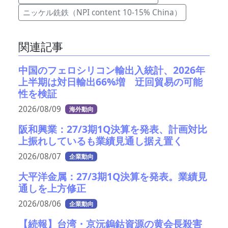
ニッケル銑鉄（NPI content 10-15% China）
関連記事
中国のフェロシリコン輸出入統計、2026年
上半期は対日輸出66%増 迂回貿易の可能
性を検証
2026/08/09
海外動向
阪和興業：27/3期1Q決算を発表、計画対比
上振れしているも業績見通し据え置く
2026/08/07
企業動向
大平洋金属：27/3期1Q決算を発表。業績見
通しを上方修正
2026/08/06
企業動向
【続報】台湾・京沅鎢鈷資源の黄会長殺害