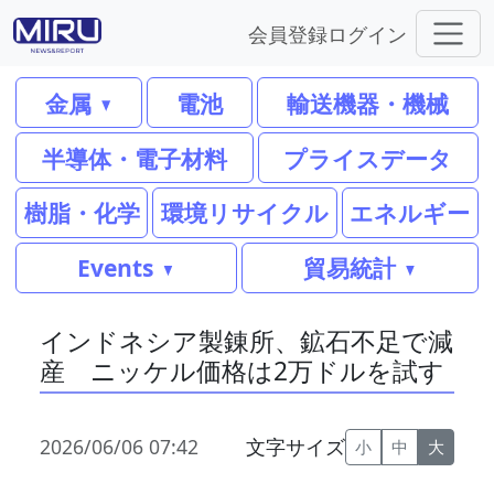
会員登録
ログイン
金属
電池
輸送機器・機械
半導体・電子材料
プライスデータ
樹脂・化学
環境リサイクル
エネルギー
Events
貿易統計
インドネシア製錬所、鉱石不足で減
産 ニッケル価格は2万ドルを試す
2026/06/06 07:42
文字サイズ
小
中
大