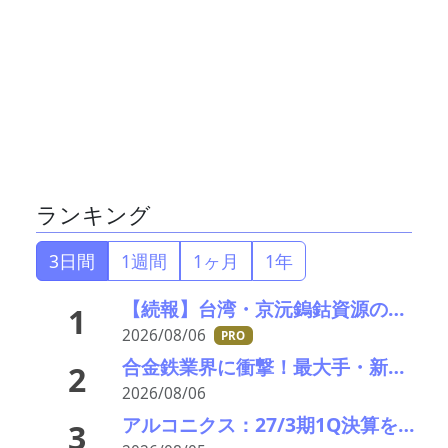
ランキング
3日間
1週間
1ヶ月
1年
【続報】台湾・京沅鎢鈷資源の黄会長殺害事件、元従業員を逮捕か／8月8・9日に葬儀執行へ
1
2026/08/06
PRO
合金鉄業界に衝撃！最大手・新日本電工がマレーシア事業から撤退、マンガン市況低迷で72億円の減損
2
2026/08/06
アルコニクス：27/3期1Q決算を発表。業績見通し、配当を修正
3