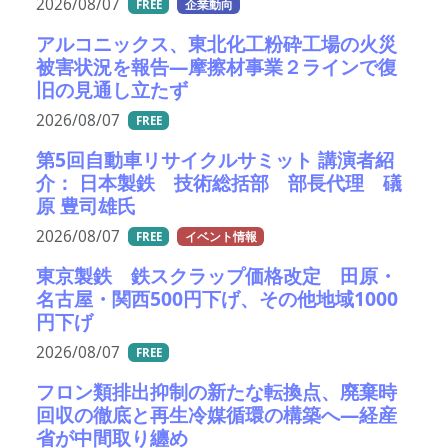
2026/08/07
FREE
企業動向
アルコニックス、東北化工粉砕工場の火災
被害状況を報告―摩擦材事業２ラインで復
旧の見通し立たず
2026/08/07
FREE
第5回自動車リサイクルサミット 講演者紹
介： 日本製鉄 技術総括部 部長代理 礒
原 豊司雄氏
2026/08/07
FREE
イベント情報
東京製鉄 鉄スクラップ価格改定 田原・
名古屋・関西500円下げ、その他地域1000
円下げ
2026/08/07
FREE
フロン類排出抑制の新たな転換点、廃棄時
回収の徹底と再生冷媒循環の構築へ―経産
省が中間取り纏め