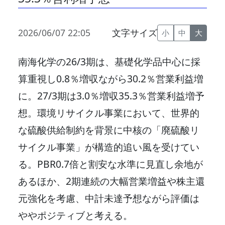
2026/06/07 22:05
文字サイズ
小
中
大
南海化学の26/3期は、基礎化学品中心に採
算重視し0.8％増収ながら30.2％営業利益増
に。27/3期は3.0％増収35.3％営業利益増予
想。環境リサイクル事業において、世界的
な硫酸供給制約を背景に中核の「廃硫酸リ
サイクル事業」が構造的追い風を受けてい
る。PBR0.7倍と割安な水準に見直し余地が
あるほか、2期連続の大幅営業増益や株主還
元強化を考慮、中計未達予想ながら評価は
ややポジティブと考える。