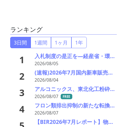
ランキング
3日間
1週間
1ヶ月
1年
入札制度の是正を—経産省・環境省が指定PETボトル資源循環で検討会
1
2026/08/05
(速報)2026年7月国内新車販売 41万7千台 前年同月比7%増加 4か月連続プラス
2
2026/08/04
アルコニックス、東北化工粉砕工場の火災被害状況を報告―摩擦材事業２ラインで復旧の見通し立たず
3
2026/08/07
FREE
フロン類排出抑制の新たな転換点、廃棄時回収の徹底と再生冷媒循環の構築へ―経産省が中間取り纏め
4
2026/08/07
【BIR2026年7月レポート】物流コスト増がリサイクル市場に影響
5