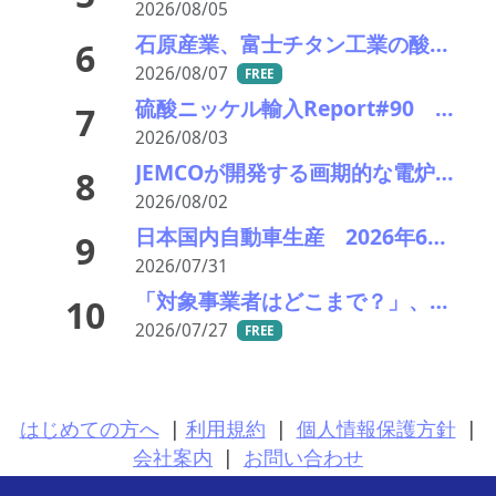
2026/08/05
石原産業、富士チタン工業の酸化チタン事業から撤退へ
6
2026/08/07
FREE
硫酸ニッケル輸入Report#90 2026年中盤輸入回復の兆し
7
2026/08/03
JEMCOが開発する画期的な電炉ダスト（EAFD）処理技術
8
2026/08/02
日本国内自動車生産 2026年6月生産台数 73万7千台 前年同月比6.8%増加
9
2026/07/31
「対象事業者はどこまで？」、残り２年半で細部の詰め急ぐ――環境省、第１回スクラップヤード環境対策技術検討会
10
2026/07/27
FREE
はじめての方へ
|
利用規約
|
個人情報保護方針
|
会社案内
|
お問い合わせ