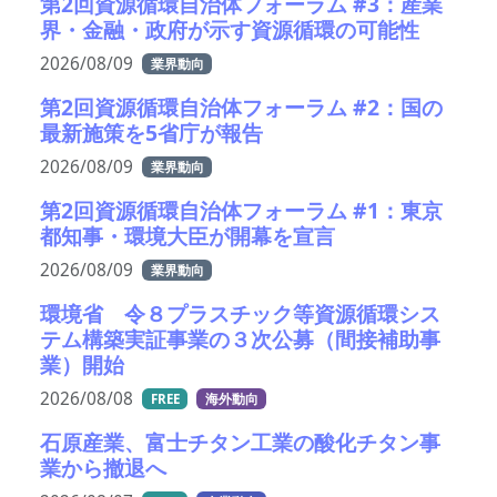
第2回資源循環自治体フォーラム #3：産業
界・金融・政府が示す資源循環の可能性
2026/08/09
業界動向
第2回資源循環自治体フォーラム #2：国の
最新施策を5省庁が報告
2026/08/09
業界動向
第2回資源循環自治体フォーラム #1：東京
都知事・環境大臣が開幕を宣言
2026/08/09
業界動向
環境省 令８プラスチック等資源循環シス
テム構築実証事業の３次公募（間接補助事
業）開始
2026/08/08
FREE
海外動向
石原産業、富士チタン工業の酸化チタン事
業から撤退へ