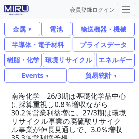
会員登録
ログイン
金属
電池
輸送機器・機械
半導体・電子材料
プライスデータ
樹脂・化学
環境リサイクル
エネルギー
Events
貿易統計
南海化学 26/3期は基礎化学品中心
に採算重視し0.8％増収ながら
30.2％営業利益増に。27/3期は環境
リサイクル事業の廃硫酸リサイク
ル事業が伸長見通しで、3.0％増収
35.3％営利増予想