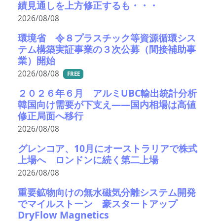
績見通しを上方修正するも・・・
2026/08/08
環境省 令８プラスチック等資源循環シス
テム構築実証事業の３次公募（間接補助事
業）開始
2026/08/08
FREE
２０２６年６月 アルミUBC輸出統計分析
韓国向け需要が下支え――国内相場は高値
修正局面へ移行
2026/08/08
グレンコア、10月にオーストラリアで株式
上場へ ロンドンに続く第二上場
2026/08/08
重要鉱物向けの無水磁気分離システム開発
でマイルストーン 豪スタートアップ
DryFlow Magnetics