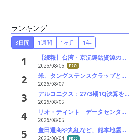
ランキング
3日間
1週間
1ヶ月
1年
【続報】台湾・京沅鎢鈷資源の黄会長殺害事件、元従業員を逮捕か／8月8・9日に葬儀執行へ
1
2026/08/06
PRO
米、タングステンスクラップと電池ブラックマス輸出禁止 国内向け販売100%を義務化
2
2026/08/07
アルコニクス：27/3期1Q決算を発表。業績見通し、配当を修正
3
2026/08/05
リオ・ティント データセンターブームにおける自社の優位性を強調 銅やアルミニウム事業の伸び背景に
4
2026/08/05
豊田通商や丸紅など、熊本地震被害に支援・義援金
5
2026/08/04
FREE