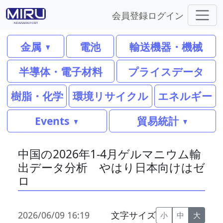
会員登録
ログイン
金属
電池
輸送機器・機械
半導体・電子材料
プライスデータ
樹脂・化学
環境リサイクル
エネルギー
Events
貿易統計
中国の2026年1-4月ゲルマニウム輸
出データ分析 やはり日本向けはゼ
ロ
2026/06/09 16:19
文字サイズ
小
中
大