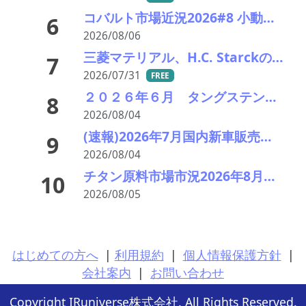
コバルト市場近況2026#8 小動き、オフシーズンで薄商い 電池向けはLFPリサイクルが重荷
6
2026/08/06
三菱マテリアル、H.C. Starckのタングステンリサイクル能力増強投資を決定－約5000万ユーロ投資
7
2026/07/31
FREE
２０２６年６月 タングステンスクラップ輸出入統計分析 中国依存低下続く 価格高止まりで調達多極化進展
8
2026/08/04
(速報)2026年7月国内新車販売 41万7千台 前年同月比7%増加 4か月連続プラス
9
2026/08/04
チタン原料市場市況2026年8月 下落、最終需要戻らず 鉱石8年ぶり安値
10
2026/08/05
はじめての方へ
|
利用規約
|
個人情報保護方針
|
会社案内
|
お問い合わせ
Copyright IRuniverse株式会社. All Rights Reserved.