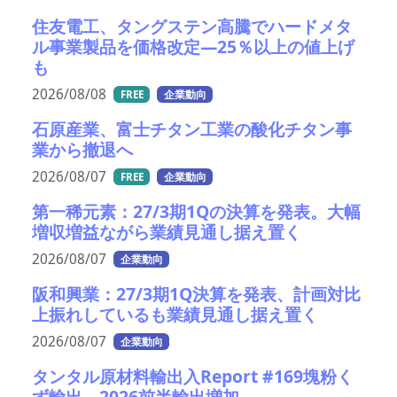
住友電工、タングステン高騰でハードメタ
ル事業製品を価格改定―25％以上の値上げ
も
2026/08/08
FREE
企業動向
石原産業、富士チタン工業の酸化チタン事
業から撤退へ
2026/08/07
FREE
企業動向
第一稀元素：27/3期1Qの決算を発表。大幅
増収増益ながら業績見通し据え置く
2026/08/07
企業動向
阪和興業：27/3期1Q決算を発表、計画対比
上振れしているも業績見通し据え置く
2026/08/07
企業動向
タンタル原材料輸出入Report #169塊粉く
ず輸出 2026前半輸出増加