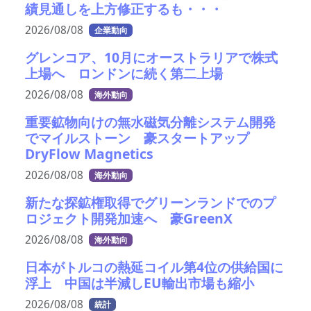
績見通しを上方修正するも・・・
2026/08/08
企業動向
グレンコア、10月にオーストラリアで株式
上場へ ロンドンに続く第二上場
2026/08/08
海外動向
重要鉱物向けの無水磁気分離システム開発
でマイルストーン 豪スタートアップ
DryFlow Magnetics
2026/08/08
海外動向
新たな探鉱権取得でグリーンランドでのプ
ロジェクト開発加速へ 豪GreenX
2026/08/08
海外動向
日本がトルコの熱延コイル第4位の供給国に
浮上 中国は半減しEU輸出市場も縮小
2026/08/08
統計