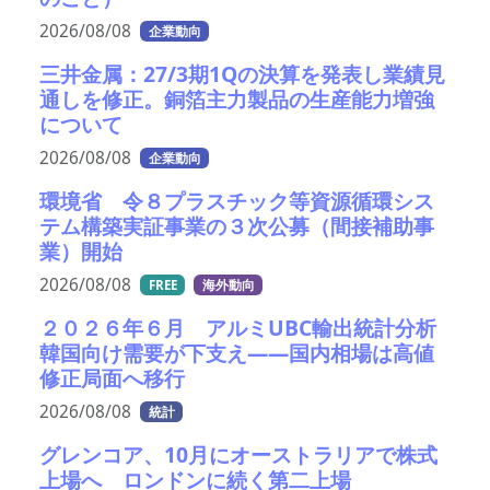
2026/08/08
企業動向
三井金属：27/3期1Qの決算を発表し業績見
通しを修正。銅箔主力製品の生産能力増強
について
2026/08/08
企業動向
環境省 令８プラスチック等資源循環シス
テム構築実証事業の３次公募（間接補助事
業）開始
2026/08/08
FREE
海外動向
２０２６年６月 アルミUBC輸出統計分析
韓国向け需要が下支え――国内相場は高値
修正局面へ移行
2026/08/08
統計
グレンコア、10月にオーストラリアで株式
上場へ ロンドンに続く第二上場