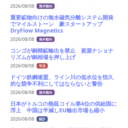
2026/08/08
海外動向
重要鉱物向けの無水磁気分離システム開発
でマイルストーン 豪スタートアップ
DryFlow Magnetics
2026/08/08
海外動向
コンゴが銅精鉱輸出を禁止 資源ナショナ
リズムが銅相場を押し上げ
2026/08/08
市況
ドイツ鉄鋼連盟、ライン川の低水位を恒久
的な競争不利にしてはならないと警告
2026/08/08
海外動向
日本がトルコの熱延コイル第4位の供給国に
浮上 中国は半減しEU輸出市場も縮小
2026/08/08
統計