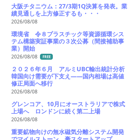
大阪チタニウム：27/3期1Q決算を発表。業
績見通しを上方修正するも・・・
2026/08/08
環境省 令８プラスチック等資源循環シス
テム構築実証事業の３次公募（間接補助事
業）開始
2026/08/08
FREE
２０２６年６月 アルミUBC輸出統計分析
韓国向け需要が下支え――国内相場は高値
修正局面へ移行
2026/08/08
グレンコア、10月にオーストラリアで株式
上場へ ロンドンに続く第二上場
2026/08/08
重要鉱物向けの無水磁気分離システム開発
でマイルストーン 豪スタートアップ