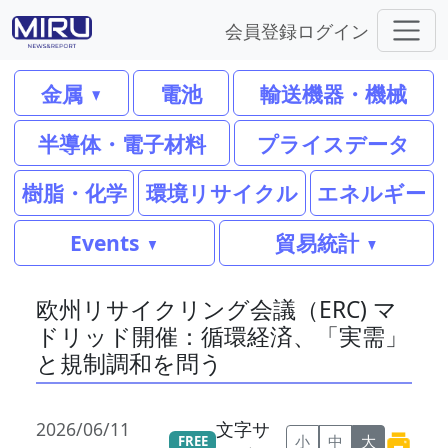
会員登録
ログイン
金属
電池
輸送機器・機械
半導体・電子材料
プライスデータ
樹脂・化学
環境リサイクル
エネルギー
Events
貿易統計
欧州リサイクリング会議（ERC) マ
ドリッド開催：循環経済、「実需」
と規制調和を問う
2026/06/11
文字サ
小
中
大
FREE