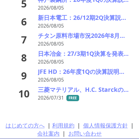
5
2026/08/05
新日本電工：26/12期2Q決算説明会を開催。業績見通しを修正
6
2026/08/05
チタン原料市場市況2026年8月 下落、最終需要戻らず 鉱石8年ぶり安値
7
2026/08/05
日本冶金：27/3期1Q決算を発表。業績見通しを修正
8
2026/08/05
JFE HD：26年度1Qの決算説明会を開催。売上高のみ上方修正
9
2026/08/05
三菱マテリアル、H.C. Starckのタングステンリサイクル能力増強投資を決定－約5000万ユーロ投資
10
2026/07/31
FREE
はじめての方へ
|
利用規約
|
個人情報保護方針
|
会社案内
|
お問い合わせ