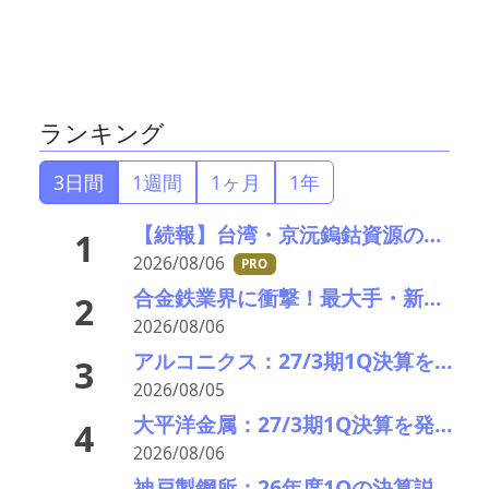
ランキング
3日間
1週間
1ヶ月
1年
【続報】台湾・京沅鎢鈷資源の黄会長殺害事件、元従業員を逮捕か／8月8・9日に葬儀執行へ
1
2026/08/06
PRO
合金鉄業界に衝撃！最大手・新日本電工がマレーシア事業から撤退、マンガン市況低迷で72億円の減損
2
2026/08/06
アルコニクス：27/3期1Q決算を発表。業績見通し、配当を修正
3
2026/08/05
大平洋金属：27/3期1Q決算を発表。業績見通しを上方修正
4
2026/08/06
神戸製鋼所：26年度1Qの決算説明会を開催。売上高のみ上方修正だが・・・