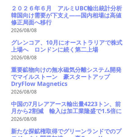
２０２６年６月 アルミUBC輸出統計分析
韓国向け需要が下支え――国内相場は高値
修正局面へ移行
2026/08/08
グレンコア、10月にオーストラリアで株式
上場へ ロンドンに続く第二上場
2026/08/08
重要鉱物向けの無水磁気分離システム開発
でマイルストーン 豪スタートアップ
DryFlow Magnetics
2026/08/08
中国の7月レアアース輸出量4223トン、前
月から2割減 輸入は加工業隆盛で1.5倍に
2026/08/08
新たな探鉱権取得でグリーンランドでのプ