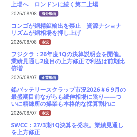
上場へ ロンドンに続く第二上場
2026/08/08
海外動向
コンゴが銅精鉱輸出を禁止 資源ナショナ
リズムが銅相場を押し上げ
2026/08/08
市況
フジクラ：26年度1Qの決算説明会を開催。
業績見通し2度目の上方修正で利益は前期比
倍増
2026/08/07
企業動向
鉛バッテリースクラップ市況2026＃6 9月の
最盛期目前ながらも続伸相場に陰り――つ
いに精錬所の操業も本格的な採算割れに
2026/08/07
市況
SWCC：27/3期1Q決算を発表。業績見通し
を上方修正