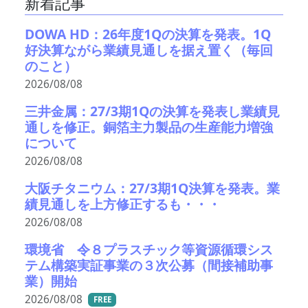
新着記事
DOWA HD：26年度1Qの決算を発表。1Q
好決算ながら業績見通しを据え置く（毎回
のこと）
2026/08/08
三井金属：27/3期1Qの決算を発表し業績見
通しを修正。銅箔主力製品の生産能力増強
について
2026/08/08
大阪チタニウム：27/3期1Q決算を発表。業
績見通しを上方修正するも・・・
2026/08/08
環境省 令８プラスチック等資源循環シス
テム構築実証事業の３次公募（間接補助事
業）開始
2026/08/08
FREE