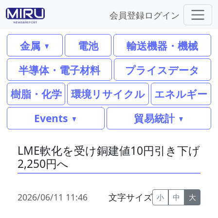
会員登録
ログイン
金属
電池
輸送機器・機械
半導体・電子材料
プライスデータ
樹脂・化学
環境リサイクル
エネルギー
Events
貿易統計
LME軟化を受け銅建値10円引き下げ
2,250円へ
2026/06/11 11:46
文字サイズ
小
中
大