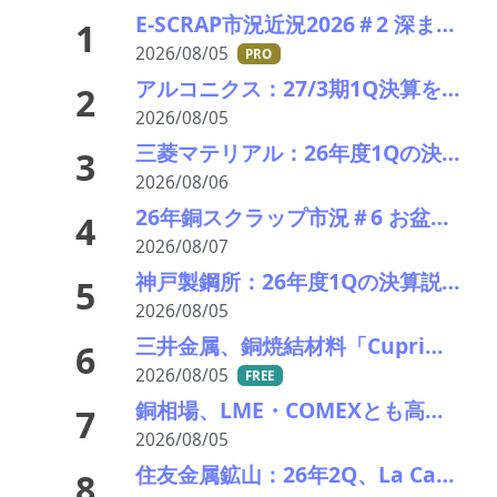
E-SCRAP市況近況2026＃2 深まりゆくそれぞれの秋景色!?――ＪＸ金属、三菱マテリアルのいま
1
2026/08/05
PRO
アルコニクス：27/3期1Q決算を発表。業績見通し、配当を修正
2
2026/08/05
三菱マテリアル：26年度1Qの決算説明会を開催。業績見通しを大幅上方修正
3
2026/08/06
26年銅スクラップ市況＃6 お盆休暇前の異例の上げ相場――一気に40円上げ
4
2026/08/07
神戸製鋼所：26年度1Qの決算説明会を開催。売上高のみ上方修正だが・・・
5
2026/08/05
三井金属、銅焼結材料「Cuprima」が初の量産採用決定
6
2026/08/05
FREE
銅相場、LME・COMEXとも高値更新 米国向け流入と中国の供給逼迫が相場押し上げ
7
2026/08/05
住友金属鉱山：26年2Q、La Candelariaのキャッシュコストは・・・
8