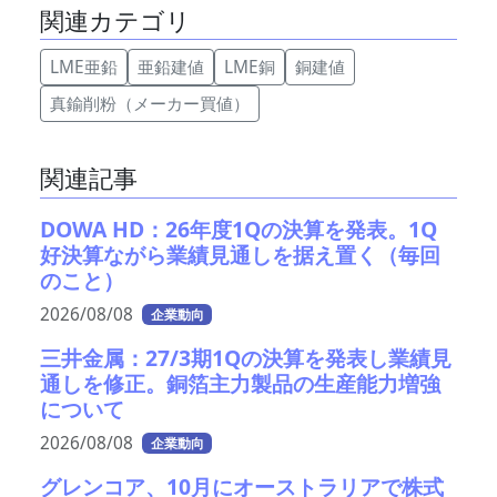
関連カテゴリ
LME亜鉛
亜鉛建値
LME銅
銅建値
真鍮削粉（メーカー買値）
関連記事
DOWA HD：26年度1Qの決算を発表。1Q
好決算ながら業績見通しを据え置く（毎回
のこと）
2026/08/08
企業動向
三井金属：27/3期1Qの決算を発表し業績見
通しを修正。銅箔主力製品の生産能力増強
について
2026/08/08
企業動向
グレンコア、10月にオーストラリアで株式