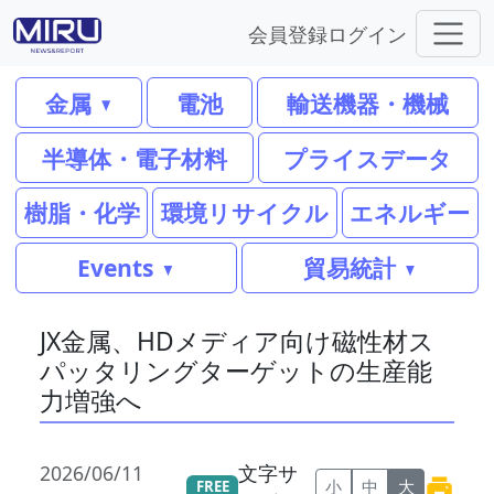
会員登録
ログイン
金属
電池
輸送機器・機械
半導体・電子材料
プライスデータ
樹脂・化学
環境リサイクル
エネルギー
Events
貿易統計
JX金属、HDメディア向け磁性材ス
パッタリングターゲットの生産能
力増強へ
2026/06/11
文字サ
小
中
大
FREE