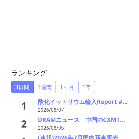
ランキング
3日間
1週間
1ヶ月
1年
酸化イットリウム輸入Report #52 2026年前半中国から輸入量激減 でも依然中国頼り
1
2026/08/07
DRAMニュース 中国のCXMTが上場で業界に波紋
2
2026/08/05
(速報)2026年7月国内新車販売 41万7千台 前年同月比7%増加 4か月連続プラス