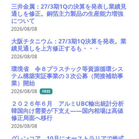
三井金属：27/3期1Qの決算を発表し業績見
通しを修正。銅箔主力製品の生産能力増強
について
2026/08/08
大阪チタニウム：27/3期1Q決算を発表。業
績見通しを上方修正するも・・・
2026/08/08
環境省 令８プラスチック等資源循環シス
テム構築実証事業の３次公募（間接補助事
業）開始
2026/08/08
FREE
２０２６年６月 アルミUBC輸出統計分析
韓国向け需要が下支え――国内相場は高値
修正局面へ移行
2026/08/08
グレンコア、10月にオーストラリアで株式