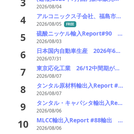
3
2026/08/04
アルコニックス子会社、福島市に新工場－半導体製造装置などの精密金属加工部品の生産能力を２倍に
4
2026/08/05
FREE
硫酸ニッケル輸入Report#90 2026年中盤輸入回復の兆し
5
2026/08/03
日本国内自動車生産 2026年6月生産台数 73万7千台 前年同月比6.8%増加
6
2026/07/31
東京応化工業 26/12中間期が営業45％増の好業績で、再上方修正の余地も
7
2026/08/07
タンタル原材料輸出入Report #169塊粉くず輸出 2026前半輸出増加
8
2026/08/07
タンタル・キャパシタ輸出入Report #105輸出 2026年前半輸出額 前年同期比13%増加
9
2026/08/06
MLCC輸出入Report #88輸出 2026年前半輸出額4千億円 前年比21%増加
10
2026/08/06