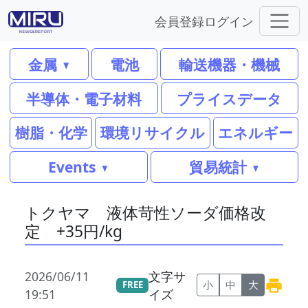
会員登録
ログイン
金属
電池
輸送機器・機械
半導体・電子材料
プライスデータ
樹脂・化学
環境リサイクル
エネルギー
Events
貿易統計
トクヤマ 液体苛性ソーダ価格改
定 +35円/kg
2026/06/11
文字サ
小
中
大
FREE
19:51
イズ