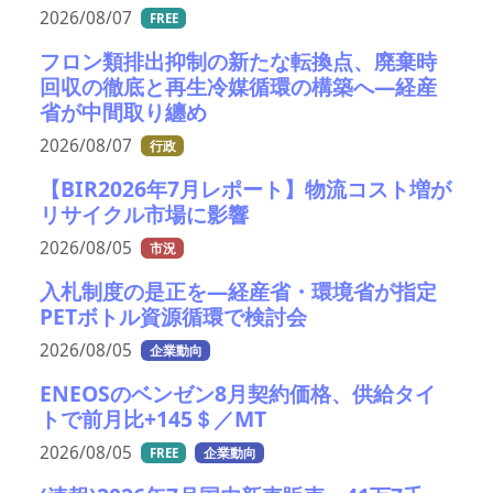
2026/08/07
FREE
フロン類排出抑制の新たな転換点、廃棄時
回収の徹底と再生冷媒循環の構築へ―経産
省が中間取り纏め
2026/08/07
行政
【BIR2026年7月レポート】物流コスト増が
リサイクル市場に影響
2026/08/05
市況
入札制度の是正を—経産省・環境省が指定
PETボトル資源循環で検討会
2026/08/05
企業動向
ENEOSのベンゼン8月契約価格、供給タイ
トで前月比+145＄／MT
2026/08/05
FREE
企業動向