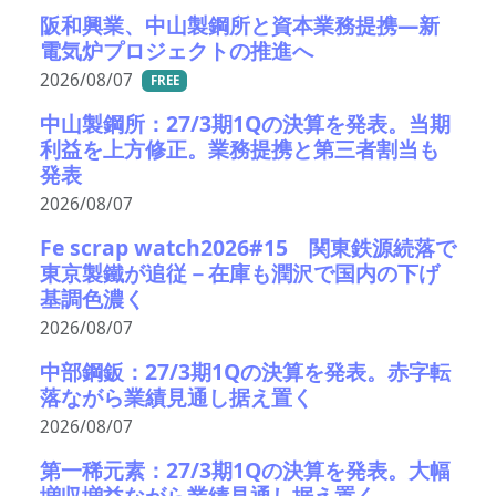
阪和興業、中山製鋼所と資本業務提携―新
電気炉プロジェクトの推進へ
2026/08/07
FREE
中山製鋼所：27/3期1Qの決算を発表。当期
利益を上方修正。業務提携と第三者割当も
発表
2026/08/07
Fe scrap watch2026#15 関東鉄源続落で
東京製鐵が追従－在庫も潤沢で国内の下げ
基調色濃く
2026/08/07
中部鋼鈑：27/3期1Qの決算を発表。赤字転
落ながら業績見通し据え置く
2026/08/07
第一稀元素：27/3期1Qの決算を発表。大幅
増収増益ながら業績見通し据え置く