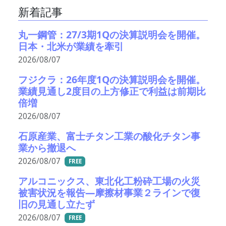
新着記事
丸一鋼管：27/3期1Qの決算説明会を開催。
日本・北米が業績を牽引
2026/08/07
フジクラ：26年度1Qの決算説明会を開催。
業績見通し2度目の上方修正で利益は前期比
倍増
2026/08/07
石原産業、富士チタン工業の酸化チタン事
業から撤退へ
2026/08/07
FREE
アルコニックス、東北化工粉砕工場の火災
被害状況を報告―摩擦材事業２ラインで復
旧の見通し立たず
2026/08/07
FREE