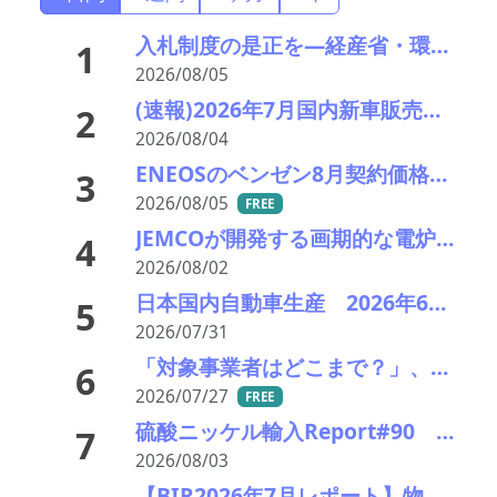
入札制度の是正を—経産省・環境省が指定PETボトル資源循環で検討会
1
2026/08/05
(速報)2026年7月国内新車販売 41万7千台 前年同月比7%増加 4か月連続プラス
2
2026/08/04
ENEOSのベンゼン8月契約価格、供給タイトで前月比+145＄／MT
3
2026/08/05
FREE
JEMCOが開発する画期的な電炉ダスト（EAFD）処理技術
4
2026/08/02
日本国内自動車生産 2026年6月生産台数 73万7千台 前年同月比6.8%増加
5
2026/07/31
「対象事業者はどこまで？」、残り２年半で細部の詰め急ぐ――環境省、第１回スクラップヤード環境対策技術検討会
6
2026/07/27
FREE
硫酸ニッケル輸入Report#90 2026年中盤輸入回復の兆し
7
2026/08/03
【BIR2026年7月レポート】物流コスト増がリサイクル市場に影響