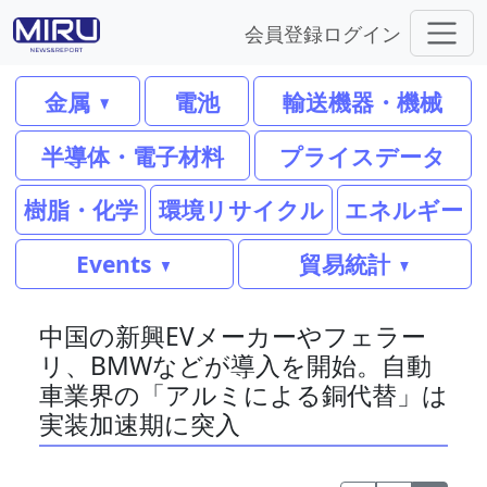
会員登録
ログイン
金属
電池
輸送機器・機械
半導体・電子材料
プライスデータ
樹脂・化学
環境リサイクル
エネルギー
Events
貿易統計
中国の新興EVメーカーやフェラー
リ、BMWなどが導入を開始。自動
車業界の「アルミによる銅代替」は
実装加速期に突入