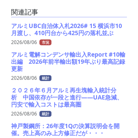
関連記事
アルミUBC自治体入札2026# 15 横浜市10
月渡し、410円台から425円の落札並ぶ
2026/08/06
市況
アルミ電解コンデンサ輸出入Report #10輸
出編 2026年前半輸出額19年ぶり最高記録
更新
2026/08/06
統計
２０２６年６月アルミ再生塊輸入統計分
析 中国依存が一段と進行――UAE急減、
円安で輸入コストは最高圏
2026/08/06
統計
神戸製鋼所：26年度1Qの決算説明会を開
催。売上高のみ上方修正だが・・・