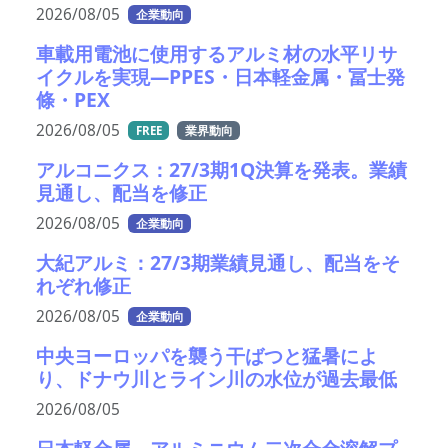
2026/08/05
企業動向
車載用電池に使用するアルミ材の水平リサ
イクルを実現―PPES・日本軽金属・冨士発
條・PEX
2026/08/05
FREE
業界動向
アルコニクス：27/3期1Q決算を発表。業績
見通し、配当を修正
2026/08/05
企業動向
大紀アルミ：27/3期業績見通し、配当をそ
れぞれ修正
2026/08/05
企業動向
中央ヨーロッパを襲う干ばつと猛暑によ
り、ドナウ川とライン川の水位が過去最低
2026/08/05