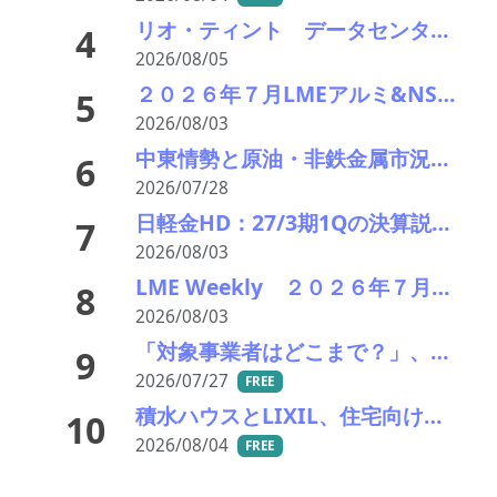
リオ・ティント データセンターブームにおける自社の優位性を強調 銅やアルミニウム事業の伸び背景に
4
2026/08/05
２０２６年７月LMEアルミ&NSP相場推移 持ち直し、需給逼迫感が再浮上 在庫減少で回復基調
5
2026/08/03
中東情勢と原油・非鉄金属市況の行方――エモリファンドマネジメントの江守哲氏に聞く
6
2026/07/28
日軽金HD：27/3期1Qの決算説明会を開催、神戸製鋼との事業統合についてもコメント
7
2026/08/03
LME Weekly ２０２６年７月２７日－３１日 銅が高値圏維持 供給逼迫と在庫減少で買い優勢
8
2026/08/03
「対象事業者はどこまで？」、残り２年半で細部の詰め急ぐ――環境省、第１回スクラップヤード環境対策技術検討会
9
2026/07/27
FREE
積水ハウスとLIXIL、住宅向け高断熱玄関ドアで100%リサイクルアルミ「PremiAL R100」を標準採用
10
2026/08/04
FREE