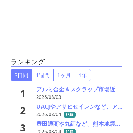
ランキング
3日間
1週間
1ヶ月
1年
アルミ合金＆スクラップ市場近況2026＃15 一段と深まる下落市況――「熊本地震による市況への影響は軽微」
1
2026/08/03
UACJやアサヒセイレンなど、アルミニウムのアップグレードリサイクル実用化開発を開始
2
2026/08/04
FREE
豊田通商や丸紅など、熊本地震被害に支援・義援金
3
2026/08/04
FREE