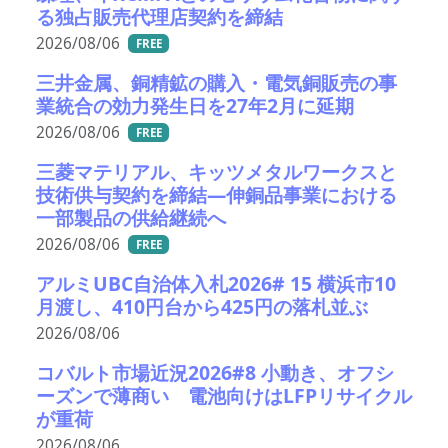
る独占販売代理店契約を締結
2026/08/06
FREE
三井金属、銅精鉱の購入・電気銅販売の事
業統合の効力発生日を27年2月に延期
2026/08/06
FREE
三菱マテリアル、キッツメタルワークスと
技術供与契約を締結―伸銅品事業における
一部製品の供給継続へ
2026/08/06
FREE
アルミUBC自治体入札2026# 15 横浜市10
月渡し、410円台から425円の落札並ぶ
2026/08/06
コバルト市場近況2026#8 小動き、オフシ
ーズンで薄商い 電池向けはLFPリサイクル
が重荷
2026/08/06