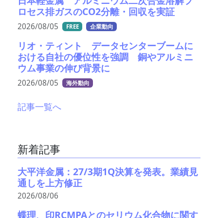
日本軽金属 アルミニウム二次合金溶解プ
ロセス排ガスのCO2分離・回収を実証
2026/08/05
FREE
企業動向
リオ・ティント データセンターブームに
おける自社の優位性を強調 銅やアルミニ
ウム事業の伸び背景に
2026/08/05
海外動向
記事一覧へ
新着記事
大平洋金属：27/3期1Q決算を発表。業績見
通しを上方修正
2026/08/06
蝶理、印RCMPAとのセリウム化合物に関す