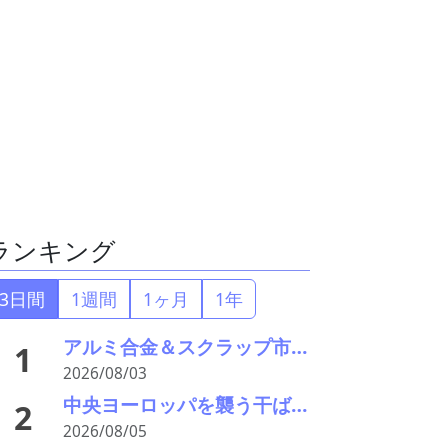
ランキング
3日間
1週間
1ヶ月
1年
アルミ合金＆スクラップ市場近況2026＃15 一段と深まる下落市況――「熊本地震による市況への影響は軽微」
1
2026/08/03
中央ヨーロッパを襲う干ばつと猛暑により、ドナウ川とライン川の水位が過去最低
2
2026/08/05