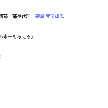
括部 部長代理
礒原 豊司雄氏
の未来を考える」
ス