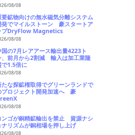
026/08/08
重要鉱物向けの無水磁気分離システム
開発でマイルストーン 豪スタートア
プDryFlow Magnetics
026/08/08
中国の7月レアアース輸出量4223ト
ン、前月から2割減 輸入は加工業隆
盛で1.5倍に
026/08/08
新たな探鉱権取得でグリーンランドで
のプロジェクト開発加速へ 豪
reenX
026/08/08
コンゴが銅精鉱輸出を禁止 資源ナシ
ョナリズムが銅相場を押し上げ
026/08/08