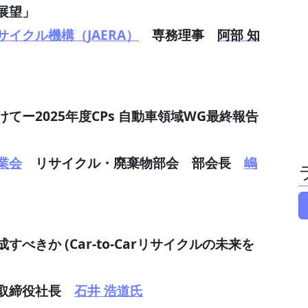
展望」
イクル機構（JAERA）
専務理事
阿部 知
ー2025年度CPs 自動車領域WG最終報告
業会
リサイクル・廃棄物部会 部会長
嶋
きか (Car-to-Carリサイクルの未来を
取締役社長
石井 浩道氏