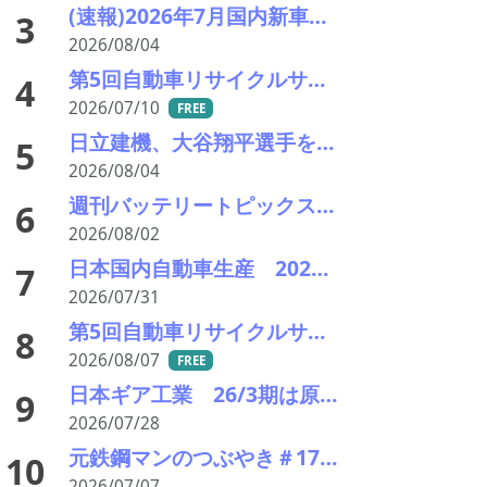
(速報)2026年7月国内新車販売 41万7千台 前年同月比7%増加 4か月連続プラス
3
2026/08/04
第5回自動車リサイクルサミット ～再生材料をいかに使うか、違法業者対策、中古車輸出問題を語ろう～
4
2026/07/10
FREE
日立建機、大谷翔平選手をグローバル・ブランドアンバサダーに—社名変更に向けて刷新
5
2026/08/04
週刊バッテリートピックス「東レが電池向け負極材の新材料」「独ヴァルタが破産申請」など
6
2026/08/02
日本国内自動車生産 2026年6月生産台数 73万7千台 前年同月比6.8%増加
7
2026/07/31
第5回自動車リサイクルサミット 講演者紹介： 日本製鉄 技術総括部 部長代理 礒原 豊司雄氏
8
2026/08/07
FREE
日本ギア工業 26/3期は原子力発電向けなど電力向け好調で3.4％増収16.7％営業総益は2期連続最高益更新
9
2026/07/28
元鉄鋼マンのつぶやき＃178 日米鉄鋼の栄枯盛衰 その6 これからの電炉と亜鉛ダストの行方
10
2026/07/07