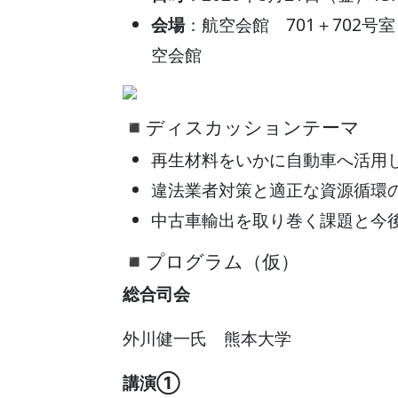
会場
：航空会館 701＋702号室 
空会館
◾️ディスカッションテーマ
再生材料をいかに自動車へ活用
違法業者対策と適正な資源循環
中古車輸出を取り巻く課題と今
◾️プログラム（仮）
総合司会
外川健一氏 熊本大学
講演①