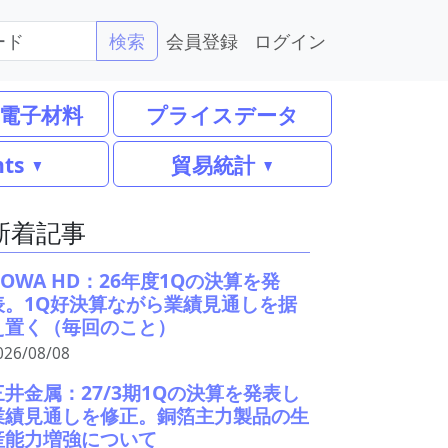
会員登録
ログイン
検索
電子材料
プライスデータ
nts
貿易統計
新着記事
DOWA HD：26年度1Qの決算を発
表。1Q好決算ながら業績見通しを据
え置く（毎回のこと）
026/08/08
三井金属：27/3期1Qの決算を発表し
業績見通しを修正。銅箔主力製品の生
産能力増強について