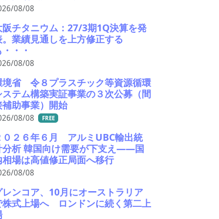
026/08/08
大阪チタニウム：27/3期1Q決算を発
表。業績見通しを上方修正する
も・・・
026/08/08
環境省 令８プラスチック等資源循環
システム構築実証事業の３次公募（間
接補助事業）開始
026/08/08
FREE
２０２６年６月 アルミUBC輸出統
計分析 韓国向け需要が下支え――国
内相場は高値修正局面へ移行
026/08/08
グレンコア、10月にオーストラリア
で株式上場へ ロンドンに続く第二上
場