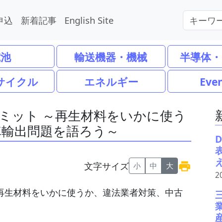
申込
新着記事
English Site
電池
輸送機器・機械
半導体・
サイクル
エネルギー
Eve
ミット ～再生材料をいかに使う
車輸出問題を語ろう～
文字サイズ
小
中
大
2