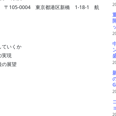
2
〒105-0004 東京都港区新橋 1-18-1 航
ッ
2
していくか
の実現
2
後の展望
G
2
2