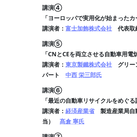
講演④
「ヨーロッパで実用化が始まったカ
講演者：
富士加飾株式会社
代表取
講演⑤
「CNとCEを両立させる自動車用電
講演者：
東京製鐵株式会社
グリー
パート
中西 栄三郎氏
講演⑥
「最近の自動車リサイクルをめぐる
講演者：
経済産業省
製造産業局自動
当）
髙倉 寧氏
講演⑦