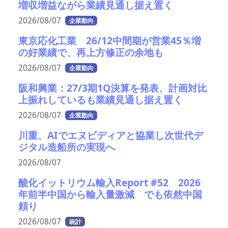
増収増益ながら業績見通し据え置く
2026/08/07
企業動向
東京応化工業 26/12中間期が営業45％増
の好業績で、再上方修正の余地も
2026/08/07
企業動向
阪和興業：27/3期1Q決算を発表、計画対比
上振れしているも業績見通し据え置く
2026/08/07
企業動向
川重、AIでエヌビディアと協業し次世代デ
ジタル造船所の実現へ
2026/08/07
酸化イットリウム輸入Report #52 2026
年前半中国から輸入量激減 でも依然中国
頼り
2026/08/07
統計