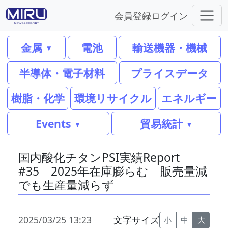
会員登録
ログイン
金属
電池
輸送機器・機械
半導体・電子材料
プライスデータ
樹脂・化学
環境リサイクル
エネルギー
Events
貿易統計
国内酸化チタンPSI実績Report
#35 2025年在庫膨らむ 販売量減
でも生産量減らず
2025/03/25 13:23
文字サイズ
小
中
大