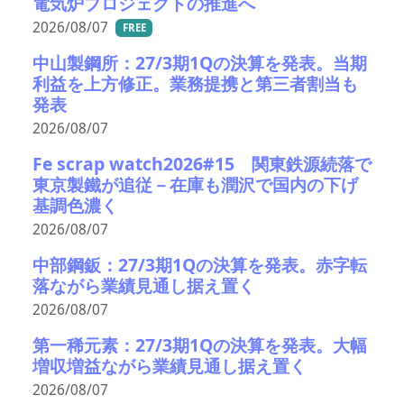
電気炉プロジェクトの推進へ
2026/08/07
FREE
中山製鋼所：27/3期1Qの決算を発表。当期
利益を上方修正。業務提携と第三者割当も
発表
2026/08/07
Fe scrap watch2026#15 関東鉄源続落で
東京製鐵が追従－在庫も潤沢で国内の下げ
基調色濃く
2026/08/07
中部鋼鈑：27/3期1Qの決算を発表。赤字転
落ながら業績見通し据え置く
2026/08/07
第一稀元素：27/3期1Qの決算を発表。大幅
増収増益ながら業績見通し据え置く
2026/08/07