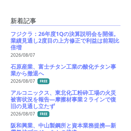
新着記事
フジクラ：26年度1Qの決算説明会を開催。
業績見通し2度目の上方修正で利益は前期比
倍増
2026/08/07
石原産業、富士チタン工業の酸化チタン事
業から撤退へ
2026/08/07
FREE
アルコニックス、東北化工粉砕工場の火災
被害状況を報告―摩擦材事業２ラインで復
旧の見通し立たず
2026/08/07
FREE
阪和興業、中山製鋼所と資本業務提携―新