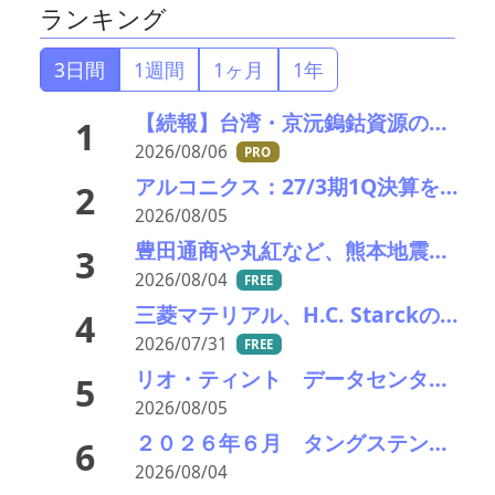
ランキング
3日間
1週間
1ヶ月
1年
【続報】台湾・京沅鎢鈷資源の黄会長殺害事件、元従業員を逮捕か／8月8・9日に葬儀執行へ
1
2026/08/06
PRO
アルコニクス：27/3期1Q決算を発表。業績見通し、配当を修正
2
2026/08/05
豊田通商や丸紅など、熊本地震被害に支援・義援金
3
2026/08/04
FREE
三菱マテリアル、H.C. Starckのタングステンリサイクル能力増強投資を決定－約5000万ユーロ投資
4
2026/07/31
FREE
リオ・ティント データセンターブームにおける自社の優位性を強調 銅やアルミニウム事業の伸び背景に
5
2026/08/05
２０２６年６月 タングステンスクラップ輸出入統計分析 中国依存低下続く 価格高止まりで調達多極化進展
6
2026/08/04