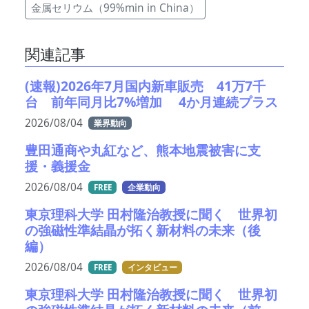
金属セリウム（99%min in China）
関連記事
(速報)2026年7月国内新車販売 41万7千
台 前年同月比7%増加 4か月連続プラス
2026/08/04
業界動向
豊田通商や丸紅など、熊本地震被害に支
援・義援金
2026/08/04
FREE
企業動向
東京理科大学 田村隆治教授に聞く 世界初
の強磁性準結晶が拓く新材料の未来（後
編）
2026/08/04
FREE
インタビュー
東京理科大学 田村隆治教授に聞く 世界初