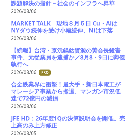
課題解決の指針－社会のインフラへ昇華
2026/08/06
MARKET TALK 現地８月５日 Cu・Alは
NYダウ続伸を受け小幅続伸、Niは下落
2026/08/06
【続報】台湾・京沅鎢鈷資源の黄会長殺害
事件、元従業員を逮捕か／8月8・9日に葬儀
執行へ
2026/08/06
PRO
合金鉄業界に衝撃！最大手・新日本電工が
マレーシア事業から撤退、マンガン市況低
迷で72億円の減損
2026/08/06
JFE HD：26年度1Qの決算説明会を開催。売
上高のみ上方修正
2026/08/05