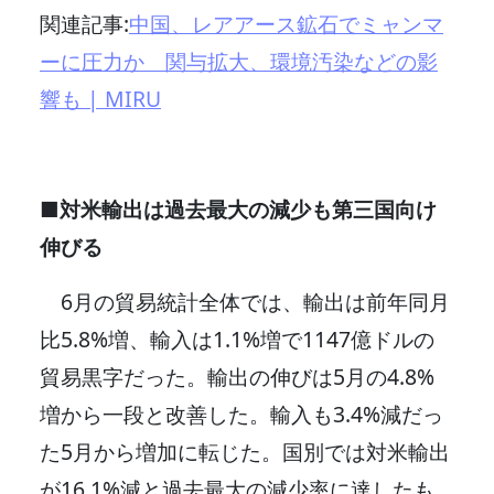
関連記事:
中国、レアアース鉱石でミャンマ
ーに圧力か 関与拡大、環境汚染などの影
響も | MIRU
■対米輸出は過去最大の減少も第三国向け
伸びる
6月の貿易統計全体では、輸出は前年同月
比5.8%増、輸入は1.1%増で1147億ドルの
貿易黒字だった。輸出の伸びは5月の4.8%
増から一段と改善した。輸入も3.4%減だっ
た5月から増加に転じた。国別では対米輸出
が16.1%減と過去最大の減少率に達したも