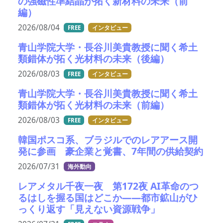
の強磁性準結晶が拓く新材料の未来（前
編）
2026/08/04
FREE
インタビュー
青山学院大学・長谷川美貴教授に聞く希土
類錯体が拓く光材料の未来（後編）
2026/08/03
FREE
インタビュー
青山学院大学・長谷川美貴教授に聞く希土
類錯体が拓く光材料の未来（前編）
2026/08/03
FREE
インタビュー
韓国ポスコ系、ブラジルでのレアアース開
発に参画 豪企業と覚書、7年間の供給契約
2026/07/31
海外動向
レアメタル千夜一夜 第172夜 AI革命のつ
るはしを握る国はどこか――都市鉱山がひ
っくり返す「見えない資源戦争」