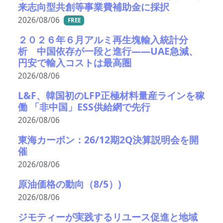
来志向型共創等事業費補助金に採択
2026/08/06
FREE
２０２６年６月アルミ再生塊輸入統計分
析 中国依存が一段と進行――UAE急減、
円安で輸入コストは最高圏
2026/08/06
L&F、韓国初のLFP正極材料量産ラインを稼
働 「非中国」ESS供給網で先行
2026/08/06
東海カーボン：26/12期2Q決算説明会を開
催
2026/08/06
原油価格の動向（8/5）)
2026/08/06
ジモティーが実践するリユース促進と地域