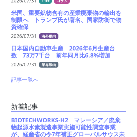
2026/07/31
FREE
コラム
米国、重要鉱物含有の産業廃棄物の輸出を
制限へ トランプ氏が署名、国家防衛で物
資確保
2026/07/31
海外動向
日本国内自動車生産 2026年6月生産台
数 73万7千台 前年同月比6.8%増加
2026/07/31
業界動向
記事一覧へ
新着記事
BIOTECHWORKS-H2 マレーシア／廃棄
物起源水素製造事業実施可能性調査事業
が、経産省の令7年補正グローバルサウス未