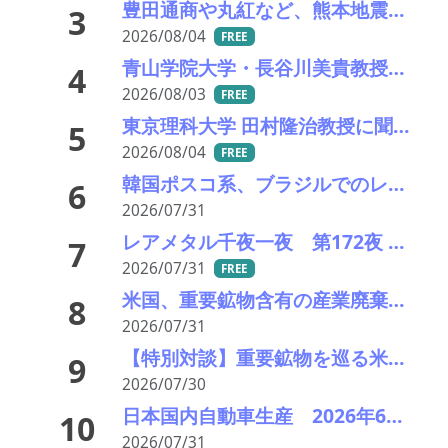
豊田通商や丸紅など、熊本地震被害に支援・義援金
3
2026/08/04
FREE
青山学院大学・長谷川美貴教授に聞く希土類錯体が拓く光材料の未来（後編）
4
2026/08/03
FREE
東京理科大学 田村隆治教授に聞く 世界初の強磁性準結晶が拓く新材料の未来（後編）
5
2026/08/04
FREE
韓国ポスコ系、ブラジルでのレアアース開発に参画 豪企業と覚書、7年間の供給契約
6
2026/07/31
レアメタル千夜一夜 第172夜 AI革命のつるはしを握る国はどこか――都市鉱山がひっくり返す「見えない資源戦争」
7
2026/07/31
FREE
米国、重要鉱物含有の産業廃棄物の輸出を制限へ トランプ氏が署名、国家防衛で物資確保
8
2026/07/31
【特別対談】重要鉱物を巡る米中対立と高市政権の外交方針――日本企業が直面するサプライチェーンの危機
9
2026/07/30
日本国内自動車生産 2026年6月生産台数 73万7千台 前年同月比6.8%増加
10
2026/07/31