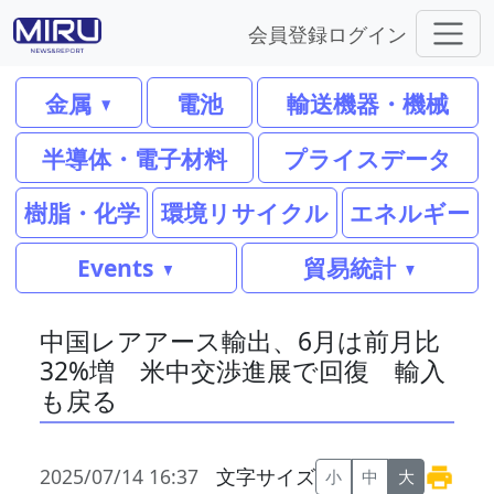
会員登録
ログイン
金属
電池
輸送機器・機械
半導体・電子材料
プライスデータ
樹脂・化学
環境リサイクル
エネルギー
Events
貿易統計
中国レアアース輸出、6月は前月比
32%増 米中交渉進展で回復 輸入
も戻る
2025/07/14 16:37
文字サイズ
小
中
大