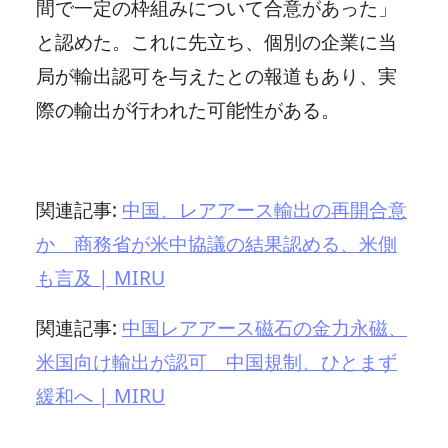
間で一定の枠組みについて合意があった」
と認めた。これに先立ち、個別の企業に当
局が輸出認可を与えたとの報道もあり、実
際の輸出が行われた可能性がある。
関連記事:
中国、レアアース輸出の再開合意
か 商務省が米中協議の結果認める、米側
も言及 | MIRU
関連記事:
中国レアアース磁石の金力永磁、
米国向け輸出が認可 中国規制、ひとまず
緩和へ | MIRU