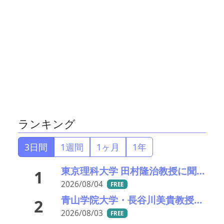
ランキング
3日間
1週間
1ヶ月
1年
東京理科大学 田村隆治教授に聞く 世界初の強磁性準結晶が拓く新材料の未来（前編）
1
2026/08/04
FREE
青山学院大学・長谷川美貴教授に聞く希土類錯体が拓く光材料の未来（前編）
2
2026/08/03
FREE