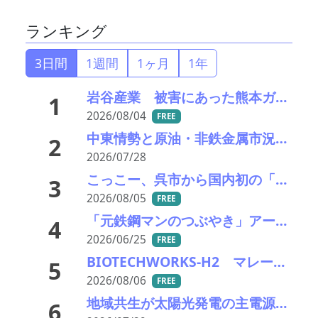
ランキング
3日間
1週間
1ヶ月
1年
岩谷産業 被害にあった熊本ガスセンターの稼働を再開
1
2026/08/04
FREE
中東情勢と原油・非鉄金属市況の行方――エモリファンドマネジメントの江守哲氏に聞く
2
2026/07/28
こっこー、呉市から国内初の「グリーン水素×資源再生」モデル構築に向けた実証実験を開始
3
2026/08/05
FREE
「元鉄鋼マンのつぶやき」アーカイブ
4
2026/06/25
FREE
BIOTECHWORKS-H2 マレーシア／廃棄物起源水素製造事業実施可能性調査事業が、経産省の令7年補正グローバルサウス未来志向型共創等事業費補助金に採択
5
2026/08/06
FREE
地域共生が太陽光発電の主電源化を加速——REASP佐藤代表が経産省に要請
6