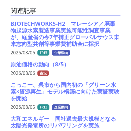
関連記事
BIOTECHWORKS-H2 マレーシア／廃棄
物起源水素製造事業実施可能性調査事業
が、経産省の令7年補正グローバルサウス未
来志向型共創等事業費補助金に採択
2026/08/06
FREE
企業動向
原油価格の動向（8/5）
2026/08/06
市況
こっこー、呉市から国内初の「グリーン水
素×資源再生」モデル構築に向けた実証実験
を開始
2026/08/05
FREE
企業動向
大和エネルギー 同社過去最大規模となる
太陽光発電所のリパワリングを実施