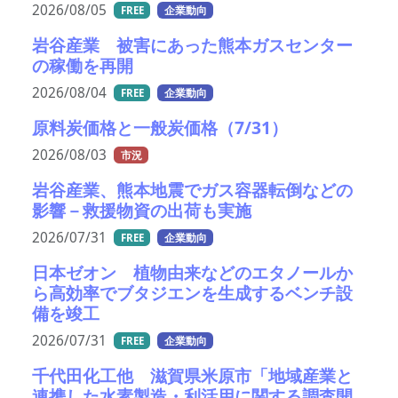
2026/08/05
FREE
企業動向
岩谷産業 被害にあった熊本ガスセンター
の稼働を再開
2026/08/04
FREE
企業動向
原料炭価格と一般炭価格（7/31）
2026/08/03
市況
岩谷産業、熊本地震でガス容器転倒などの
影響－救援物資の出荷も実施
2026/07/31
FREE
企業動向
日本ゼオン 植物由来などのエタノールか
ら高効率でブタジエンを生成するベンチ設
備を竣工
2026/07/31
FREE
企業動向
千代田化工他 滋賀県米原市「地域産業と
連携した水素製造・利活用に関する調査開