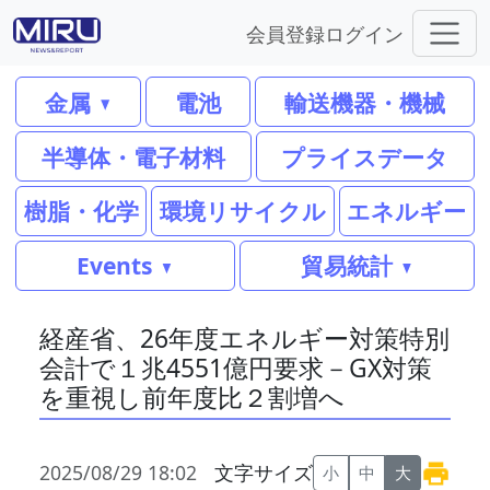
会員登録
ログイン
金属
電池
輸送機器・機械
半導体・電子材料
プライスデータ
樹脂・化学
環境リサイクル
エネルギー
Events
貿易統計
経産省、26年度エネルギー対策特別
会計で１兆4551億円要求－GX対策
を重視し前年度比２割増へ
2025/08/29 18:02
文字サイズ
小
中
大