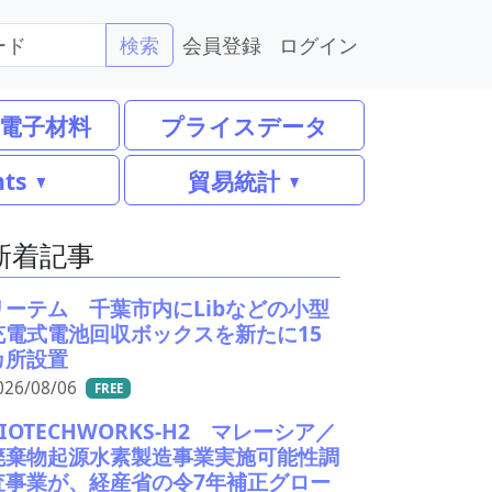
会員登録
ログイン
検索
電子材料
プライスデータ
nts
貿易統計
新着記事
リーテム 千葉市内にLibなどの小型
充電式電池回収ボックスを新たに15
カ所設置
026/08/06
FREE
BIOTECHWORKS-H2 マレーシア／
廃棄物起源水素製造事業実施可能性調
査事業が、経産省の令7年補正グロー