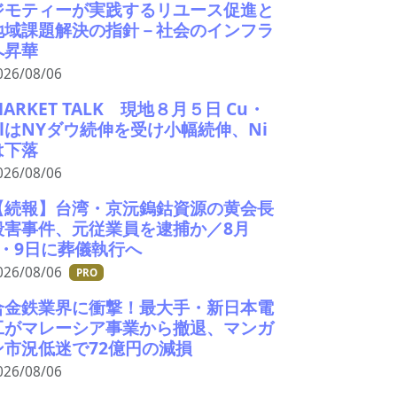
ジモティーが実践するリユース促進と
地域課題解決の指針－社会のインフラ
へ昇華
026/08/06
MARKET TALK 現地８月５日 Cu・
AlはNYダウ続伸を受け小幅続伸、Ni
は下落
026/08/06
【続報】台湾・京沅鎢鈷資源の黄会長
殺害事件、元従業員を逮捕か／8月
8・9日に葬儀執行へ
026/08/06
PRO
合金鉄業界に衝撃！最大手・新日本電
工がマレーシア事業から撤退、マンガ
ン市況低迷で72億円の減損
026/08/06