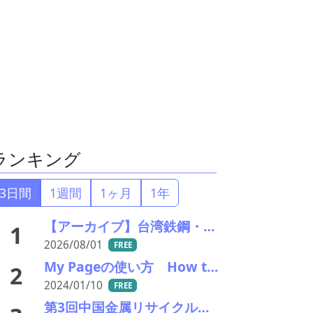
ランキング
3日間
1週間
1ヶ月
1年
【アーカイブ】台湾鉄鋼・リサイクル産業視察ツアー
1
2026/08/01
FREE
My Pageの使い方 How to use My Page on MIRU
2
2024/01/10
FREE
第3回中国金属リサイクル春季会議2026 - 詳報①：ベトナムの金属リサイクル産業の現状と規制動向