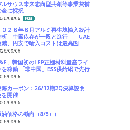
バルサウス未来志向型共創等事業費補
助金に採択
026/08/06
FREE
２０２６年６月アルミ再生塊輸入統計
分析 中国依存が一段と進行――UAE
急減、円安で輸入コストは最高圏
026/08/06
L&F、韓国初のLFP正極材料量産ライ
ンを稼働 「非中国」ESS供給網で先行
026/08/06
東海カーボン：26/12期2Q決算説明
会を開催
026/08/06
原油価格の動向（8/5）)
026/08/06