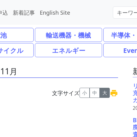
申込
新着記事
English Site
電池
輸送機器・機械
半導体・
サイクル
エネルギー
Eve
11月
文字サイズ
小
中
大
2