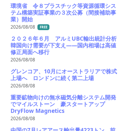
環境省 令８プラスチック等資源循環シス
テム構築実証事業の３次公募（間接補助事
業）開始
2026/08/08
FREE
２０２６年６月 アルミUBC輸出統計分析
韓国向け需要が下支え――国内相場は高値
修正局面へ移行
2026/08/08
グレンコア、10月にオーストラリアで株式
上場へ ロンドンに続く第二上場
2026/08/08
重要鉱物向けの無水磁気分離システム開発
でマイルストーン 豪スタートアップ
DryFlow Magnetics
2026/08/08
中国の7月レアアース輸出量4223トン、前