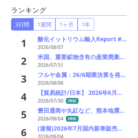
ランキング
3日間
1週間
1ヶ月
1年
酸化イットリウム輸入Report #52 2026年前半中国から輸入量激減 でも依然中国頼り
1
2026/08/07
米国、重要鉱物含有の産業廃棄物の輸出を制限へ トランプ氏が署名、国家防衛で物資確保
2
2026/07/31
フルヤ金属：26/6期業決算を発表。中計進捗状況
3
2026/08/06
【貿易統計/日本】 2026年6月一覧表
4
2026/07/30
FREE
豊田通商や丸紅など、熊本地震被害に支援・義援金
5
2026/08/04
FREE
(速報)2026年7月国内新車販売 41万7千台 前年同月比7%増加 4か月連続プラス
6
2026/08/04