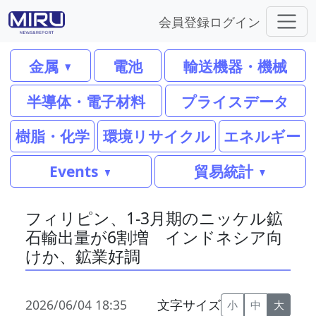
会員登録
ログイン
金属
電池
輸送機器・機械
半導体・電子材料
プライスデータ
樹脂・化学
環境リサイクル
エネルギー
Events
貿易統計
フィリピン、1-3月期のニッケル鉱
石輸出量が6割増 インドネシア向
けか、鉱業好調
2026/06/04 18:35
文字サイズ
小
中
大