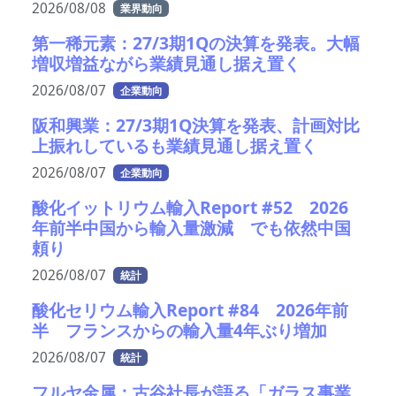
2026/08/08
業界動向
第一稀元素：27/3期1Qの決算を発表。大幅
増収増益ながら業績見通し据え置く
2026/08/07
企業動向
阪和興業：27/3期1Q決算を発表、計画対比
上振れしているも業績見通し据え置く
2026/08/07
企業動向
酸化イットリウム輸入Report #52 2026
年前半中国から輸入量激減 でも依然中国
頼り
2026/08/07
統計
酸化セリウム輸入Report #84 2026年前
半 フランスからの輸入量4年ぶり増加
2026/08/07
統計
フルヤ金属：古谷社長が語る「ガラス事業