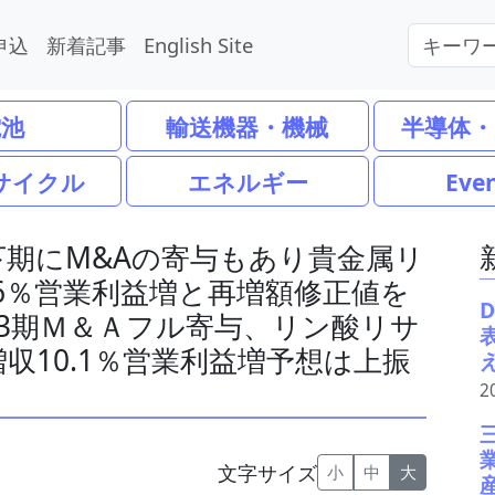
申込
新着記事
English Site
電池
輸送機器・機械
半導体・
サイクル
エネルギー
Eve
は下期にM&Aの寄与もあり貴金属リ
4.6％営業利益増と再増額修正値を
/3期Ｍ＆Ａフル寄与、リン酸リサ
増収10.1％営業利益増予想は上振
2
文字サイズ
小
中
大