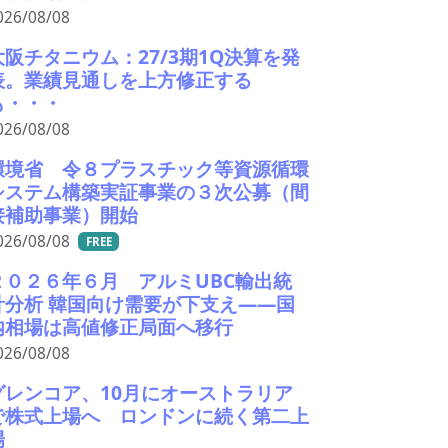
026/08/08
大阪チタニウム：27/3期1Q決算を発
表。業績見通しを上方修正する
も・・・
026/08/08
環境省 令８プラスチック等資源循環
システム構築実証事業の３次公募（間
接補助事業）開始
026/08/08
FREE
２０２６年６月 アルミUBC輸出統
計分析 韓国向け需要が下支え――国
内相場は高値修正局面へ移行
026/08/08
グレンコア、10月にオーストラリア
で株式上場へ ロンドンに続く第二上
場