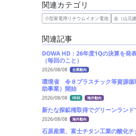
関連カテゴリ
小型家電用リチウムイオン電池
金（山元
関連記事
DOWA HD：26年度1Qの決算を
（毎回のこと）
2026/08/08
企業動向
環境省 令８プラスチック等資源循
助事業）開始
2026/08/08
FREE
海外動向
新たな探鉱権取得でグリーンランドで
2026/08/08
海外動向
石原産業、富士チタン工業の酸化チ