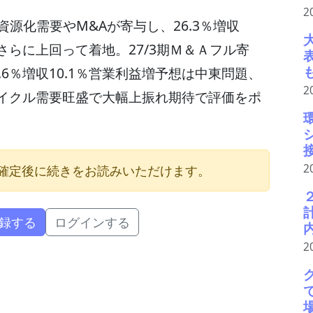
2
、再資源化需要やM&Aが寄与し、26.3％増収
さらに上回って着地。27/3期Ｍ＆Ａフル寄
6％増収10.1％営業利益増予想は中東問題、
2
イクル需要旺盛で大幅上振れ期待で評価をポ
2
確定後に続きをお読みいただけます。
録する
ログインする
2