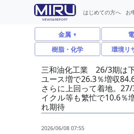
はじめての方へ
お
金属
樹脂・化学
環境リ
三和油化工業 26/3期
ユース増で26.3％増収8
さらに上回って着地。27
イクル等も繁忙で10.6％
れ期待
2026/06/08 07:55