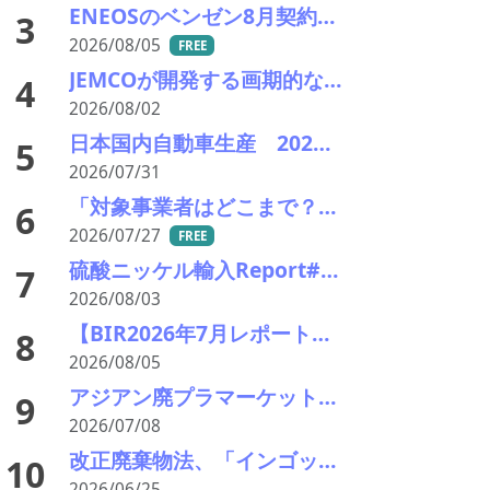
ENEOSのベンゼン8月契約価格、供給タイトで前月比+145＄／MT
3
2026/08/05
FREE
JEMCOが開発する画期的な電炉ダスト（EAFD）処理技術
4
2026/08/02
日本国内自動車生産 2026年6月生産台数 73万7千台 前年同月比6.8%増加
5
2026/07/31
「対象事業者はどこまで？」、残り２年半で細部の詰め急ぐ――環境省、第１回スクラップヤード環境対策技術検討会
6
2026/07/27
FREE
硫酸ニッケル輸入Report#90 2026年中盤輸入回復の兆し
7
2026/08/03
【BIR2026年7月レポート】物流コスト増がリサイクル市場に影響
8
2026/08/05
アジアン廃プラマーケットレポート2026年7月 〜需要低迷とバージン樹脂の下落がもたらすバリューチェーンの圧迫〜
9
2026/07/08
改正廃棄物法、「インゴットメーカーのヤードも対象になるの!?」――施行まで２年半以内 許可対象ヤードはどこまで
10
2026/06/25