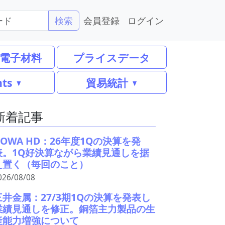
会員登録
ログイン
検索
電子材料
プライスデータ
nts
貿易統計
新着記事
DOWA HD：26年度1Qの決算を発
表。1Q好決算ながら業績見通しを据
え置く（毎回のこと）
026/08/08
三井金属：27/3期1Qの決算を発表し
業績見通しを修正。銅箔主力製品の生
産能力増強について