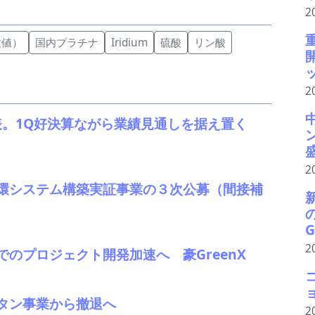
2
建値）
国内プラチナ
Iridium
硫酸
リン酸
ッ
2
発表。1Q好決算ながら業績見通しを据え置く
2
環システム構築実証事業の３次公募（間接補
G
2
のプロジェクト開発加速へ 豪GreenX
タン事業から撤退へ
2