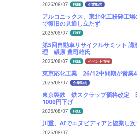
2026/08/07
FREE
企業動向
アルコニックス、東北化工粉砕工場
で復旧の見通し立たず
2026/08/07
FREE
第5回自動車リサイクルサミット 講
理 礒原 豊司雄氏
2026/08/07
FREE
イベント情報
東京応化工業 26/12中間期が営
2026/08/07
企業動向
東京製鉄 鉄スクラップ価格改定 
1000円下げ
2026/08/07
FREE
川重、AIでエヌビディアと協業し
2026/08/07