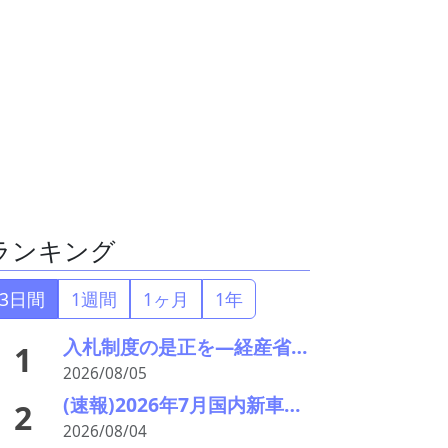
ランキング
3日間
1週間
1ヶ月
1年
入札制度の是正を—経産省・環境省が指定PETボトル資源循環で検討会
1
2026/08/05
(速報)2026年7月国内新車販売 41万7千台 前年同月比7%増加 4か月連続プラス
2
2026/08/04