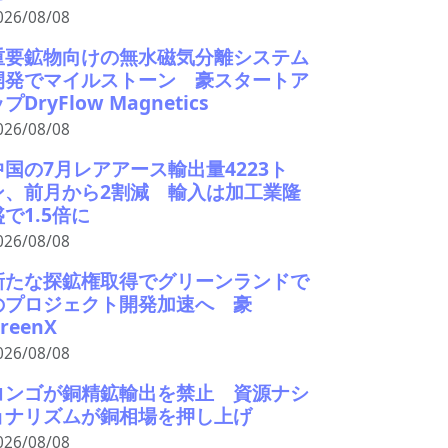
026/08/08
重要鉱物向けの無水磁気分離システム
開発でマイルストーン 豪スタートア
プDryFlow Magnetics
026/08/08
中国の7月レアアース輸出量4223ト
ン、前月から2割減 輸入は加工業隆
盛で1.5倍に
026/08/08
新たな探鉱権取得でグリーンランドで
のプロジェクト開発加速へ 豪
reenX
026/08/08
コンゴが銅精鉱輸出を禁止 資源ナシ
ョナリズムが銅相場を押し上げ
026/08/08