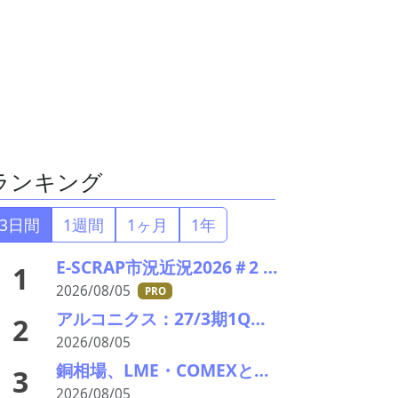
ランキング
3日間
1週間
1ヶ月
1年
E-SCRAP市況近況2026＃2 深まりゆくそれぞれの秋景色!?――ＪＸ金属、三菱マテリアルのいま
1
2026/08/05
PRO
アルコニクス：27/3期1Q決算を発表。業績見通し、配当を修正
2
2026/08/05
銅相場、LME・COMEXとも高値更新 米国向け流入と中国の供給逼迫が相場押し上げ
3
2026/08/05