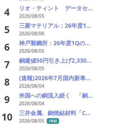
リオ・ティント データセンターブームにおける自社の優位性を強調 銅やアルミニウム事業の伸び背景に
4
2026/08/05
三菱マテリアル：26年度1Qの決算説明会を開催。業績見通しを大幅上方修正
5
2026/08/06
神戸製鋼所：26年度1Qの決算説明会を開催。売上高のみ上方修正だが・・・
6
2026/08/05
銅建値50円引き上げ2,330円に 中東緊張緩和期待でLME続伸、円高も一服
7
2026/08/05
(速報)2026年7月国内新車販売 41万7千台 前年同月比7%増加 4か月連続プラス
8
2026/08/04
米国への銅流入続く 「銅の山」はCOMEXだけでは見えない
9
2026/08/04
三井金属、銅焼結材料「Cuprima」が初の量産採用決定
10
2026/08/05
FREE