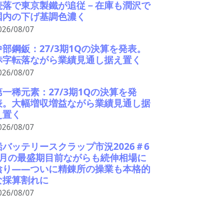
続落で東京製鐵が追従－在庫も潤沢で
国内の下げ基調色濃く
026/08/07
中部鋼鈑：27/3期1Qの決算を発表。
赤字転落ながら業績見通し据え置く
026/08/07
第一稀元素：27/3期1Qの決算を発
表。大幅増収増益ながら業績見通し据
え置く
026/08/07
鉛バッテリースクラップ市況2026＃6
9月の最盛期目前ながらも続伸相場に
陰り――ついに精錬所の操業も本格的
な採算割れに
026/08/07