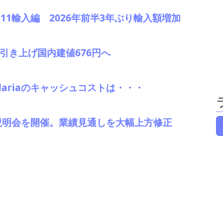
#11輸入編 2026年前半3年ぶり輸入額増加
引き上げ国内建値676円へ
elariaのキャッシュコストは・・・
説明会を開催。業績見通しを大幅上方修正