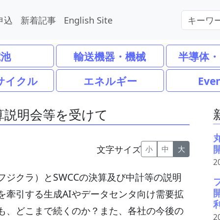
申込
新着記事
English Site
電池
輸送機器・機械
半導体・
サイクル
エネルギー
Eve
決算説明会等を受けて
文字サイズ
小
中
大
2
フジクラ）とSWCCの決算及び中計等の説明
を牽引する生成AIやデータセンタ向け需要拡
も、どこまで続くのか？また、各社の今後の
2