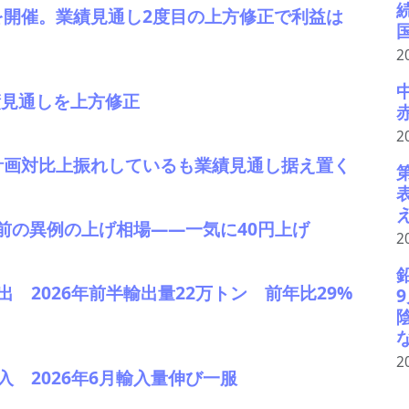
を開催。業績見通し2度目の上方修正で利益は
2
業績見通しを上方修正
2
、計画対比上振れしているも業績見通し据え置く
暇前の異例の上げ相場――一気に40円上げ
2
輸出 2026年前半輸出量22万トン 前年比29%
2
輸入 2026年6月輸入量伸び一服