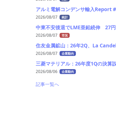
アルミ電解コンデンサ輸入Report 
2026/08/07
統計
中東不安後退でLME亜鉛続伸 27円
2026/08/07
市況
住友金属鉱山：26年2Q、La Cand
2026/08/07
企業動向
三菱マテリアル：26年度1Qの決算
2026/08/06
企業動向
記事一覧へ