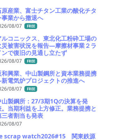
石原産業、富士チタン工業の酸化チタ
ン事業から撤退へ
026/08/07
FREE
アルコニックス、東北化工粉砕工場の
火災被害状況を報告―摩擦材事業２ラ
インで復旧の見通し立たず
026/08/07
FREE
阪和興業、中山製鋼所と資本業務提携
―新電気炉プロジェクトの推進へ
026/08/07
FREE
中山製鋼所：27/3期1Qの決算を発
表。当期利益を上方修正。業務提携と
第三者割当も発表
026/08/07
e scrap watch2026#15 関東鉄源