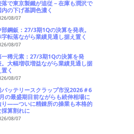
続落で東京製鐵が追従－在庫も潤沢で
国内の下げ基調色濃く
026/08/07
中部鋼鈑：27/3期1Qの決算を発表。
赤字転落ながら業績見通し据え置く
026/08/07
第一稀元素：27/3期1Qの決算を発
表。大幅増収増益ながら業績見通し据
え置く
026/08/07
鉛バッテリースクラップ市況2026＃6
9月の最盛期目前ながらも続伸相場に
陰り――ついに精錬所の操業も本格的
な採算割れに
026/08/07