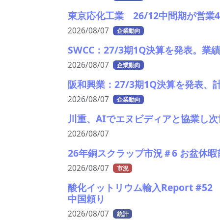
東京応化工業 26/12中間期が営
2026/08/07
企業動向
SWCC：27/3期1Q決算を発表。
2026/08/07
企業動向
阪和興業：27/3期1Q決算を発表
2026/08/07
企業動向
川重、AIでエヌビディアと協業し
2026/08/07
26年銅スクラップ市況＃6 お盆休
2026/08/07
市況
酸化イットリウム輸入Report #5
中国頼り
2026/08/07
統計