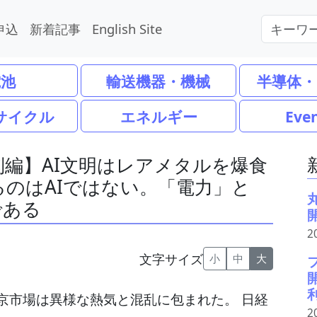
申込
新着記事
English Site
電池
輸送機器・機械
半導体・
サイクル
エネルギー
Eve
編】AI文明はレアメタルを爆食
のはAIではない。「電力」と
である
2
文字サイズ
小
中
大
京市場は異様な熱気と混乱に包まれた。 日経
2