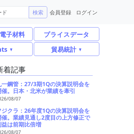
会員登録
ログイン
検索
電子材料
プライスデータ
nts
貿易統計
新着記事
丸一鋼管：27/3期1Qの決算説明会を
開催。日本・北米が業績を牽引
026/08/07
フジクラ：26年度1Qの決算説明会を
開催。業績見通し2度目の上方修正で
利益は前期比倍増
026/08/07