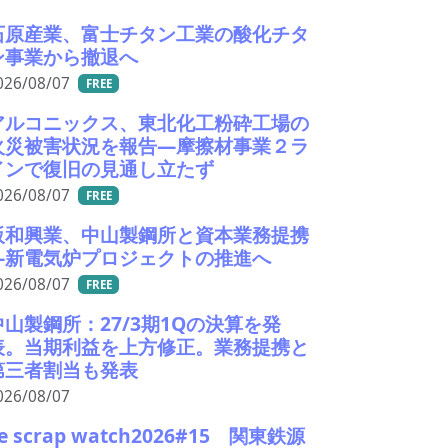
石原産業、富士チタン工業の酸化チタ
ン事業から撤退へ
026/08/07
FREE
アルコニックス、東北化工粉砕工場の
火災被害状況を報告―摩擦材事業２ラ
インで復旧の見通し立たず
026/08/07
FREE
阪和興業、中山製鋼所と資本業務提携
―新電気炉プロジェクトの推進へ
026/08/07
FREE
中山製鋼所：27/3期1Qの決算を発
表。当期利益を上方修正。業務提携と
第三者割当も発表
026/08/07
e scrap watch2026#15 関東鉄源