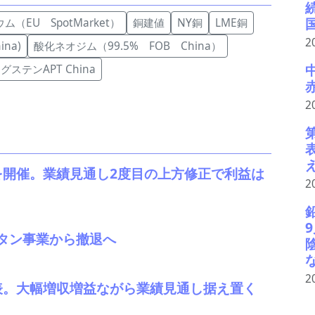
ム（EU SpotMarket）
銅建値
NY銅
LME銅
2
na)
酸化ネオジム（99.5% FOB China）
グステンAPT China
2
を開催。業績見通し2度目の上方修正で利益は
2
タン事業から撤退へ
2
発表。大幅増収増益ながら業績見通し据え置く