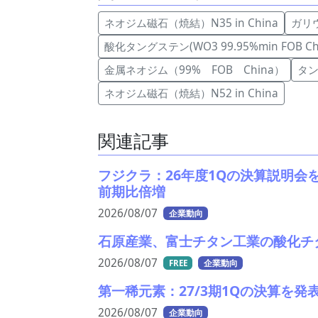
ネオジム磁石（焼結）N35 in China
ガリウ
酸化タングステン(WO3 99.95%min FOB Chi
金属ネオジム（99% FOB China）
タン
ネオジム磁石（焼結）N52 in China
関連記事
フジクラ：26年度1Qの決算説明会
前期比倍増
2026/08/07
企業動向
石原産業、富士チタン工業の酸化チ
2026/08/07
FREE
企業動向
第一稀元素：27/3期1Qの決算を
2026/08/07
企業動向