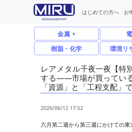
はじめての方へ
お
金属
樹脂・化学
環境リ
レアメタル千夜一夜【特別
する――市場が買っている
「資源」と「工程支配」
2026/06/12 17:52
六月第二週から第三週にかけての東