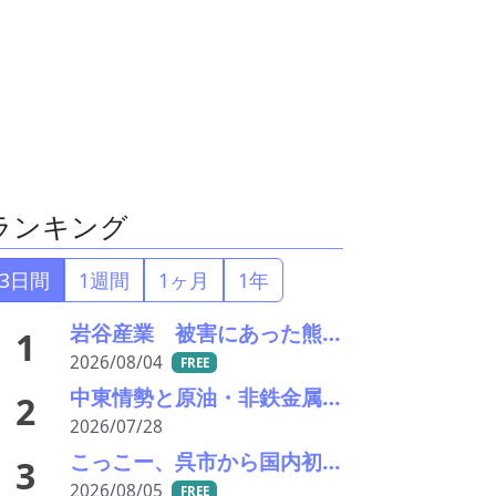
ランキング
3日間
1週間
1ヶ月
1年
岩谷産業 被害にあった熊本ガスセンターの稼働を再開
1
2026/08/04
FREE
中東情勢と原油・非鉄金属市況の行方――エモリファンドマネジメントの江守哲氏に聞く
2
2026/07/28
こっこー、呉市から国内初の「グリーン水素×資源再生」モデル構築に向けた実証実験を開始
3
2026/08/05
FREE