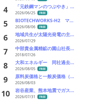
「元鉄鋼マンのつぶやき」アーカイブ
4
2026/06/25
FREE
BIOTECHWORKS-H2 マレーシア／廃棄物起源水素製造事業実施可能性調査事業が、経産省の令7年補正グローバルサウス未来志向型共創等事業費補助金に採択
5
2026/08/06
FREE
地域共生が太陽光発電の主電源化を加速——REASP佐藤代表が経産省に要請
6
2026/07/29
中部貴金属精鉱の園山社長ら 水質汚濁防止法違反の疑いで逮捕さる
7
2018/07/26
大和エネルギー 同社過去最大規模となる太陽光発電所のリパワリングを実施
8
2026/08/05
FREE
原料炭価格と一般炭価格（7/31）
9
2026/08/03
岩谷産業、熊本地震でガス容器転倒などの影響－救援物資の出荷も実施
10
2026/07/31
FREE