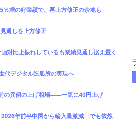
業45％増の好業績で、再上方修正の余地も
業績見通しを上方修正
、計画対比上振れしているも業績見通し据え置く
次世代デジタル造船所の実現へ
暇前の異例の上げ相場――一気に40円上げ
2 2026年前半中国から輸入量激減 でも依然