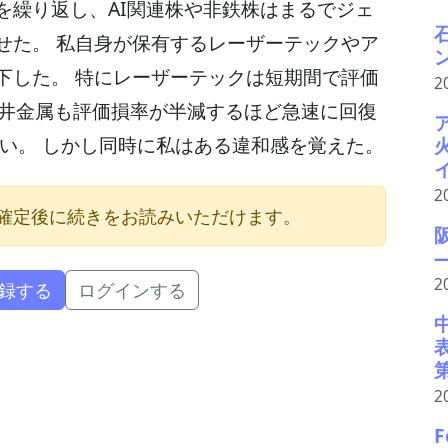
を繰り返し、AI関連株や非鉄株はまるでジェ
せた。 私自身が保有するレーザーテックやア
下した。 特にレーザーテックは短期間で評価
2
三井金属も評価損率が半減するほど急速に回復
しい。 しかし同時に私はある違和感を覚えた。
2
確定後に続きをお読みいただけます。
2
録する
ログインする
2
F