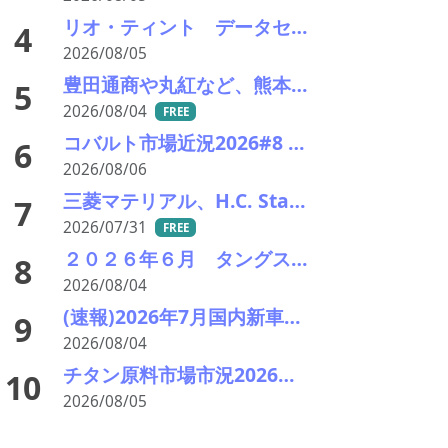
リオ・ティント データセンターブームにおける自社の優位性を強調 銅やアルミニウム事業の伸び背景に
4
2026/08/05
豊田通商や丸紅など、熊本地震被害に支援・義援金
5
2026/08/04
FREE
コバルト市場近況2026#8 小動き、オフシーズンで薄商い 電池向けはLFPリサイクルが重荷
6
2026/08/06
三菱マテリアル、H.C. Starckのタングステンリサイクル能力増強投資を決定－約5000万ユーロ投資
7
2026/07/31
FREE
２０２６年６月 タングステンスクラップ輸出入統計分析 中国依存低下続く 価格高止まりで調達多極化進展
8
2026/08/04
(速報)2026年7月国内新車販売 41万7千台 前年同月比7%増加 4か月連続プラス
9
2026/08/04
チタン原料市場市況2026年8月 下落、最終需要戻らず 鉱石8年ぶり安値
10
2026/08/05