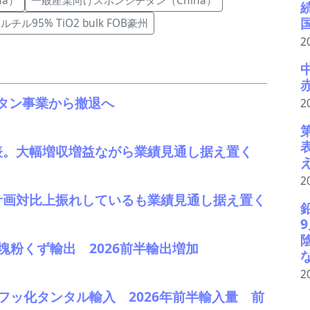
na）
一般産業向けスポンジチタン（China）
ルチル95% TiO2 bulk FOB豪州
2
タン事業から撤退へ
2
発表。大幅増収増益ながら業績見通し据え置く
2
、計画対比上振れしているも業績見通し据え置く
69塊粉くず輸出 2026前半輸出増加
2
68フッ化タンタル輸入 2026年前半輸入量 前