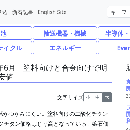
申込
新着記事
English Site
電池
輸送機器・機械
半導体・
サイクル
エネルギー
Eve
6年6月 塗料向けと合金向けで明
安値
2
文字サイズ
小
中
大
向感がつかみにくい。塗料向けの二酸化チタン
ジチタン価格はじり高となっている。鉱石価
2