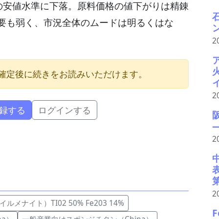
ぶりの安値水準に下落。原料価格の値下がりは精錬
要も弱く、市況全体のムードは明るくはな
2
確定後に続きをお読みいただけます。
2
録する
ログインする
2
2
メナイト）TI02 50% Fe203 14%
F