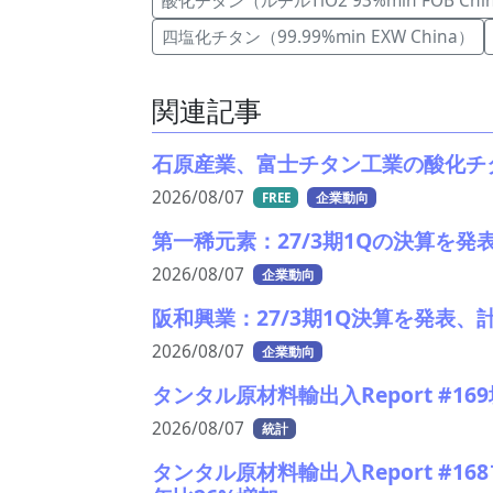
酸化チタン（ルチルTiO2 93%min FOB Chi
四塩化チタン（99.99%min EXW China）
関連記事
石原産業、富士チタン工業の酸化チ
2026/08/07
FREE
企業動向
第一稀元素：27/3期1Qの決算を
2026/08/07
企業動向
阪和興業：27/3期1Q決算を発表
2026/08/07
企業動向
タンタル原材料輸出入Report #1
2026/08/07
統計
タンタル原材料輸出入Report #1