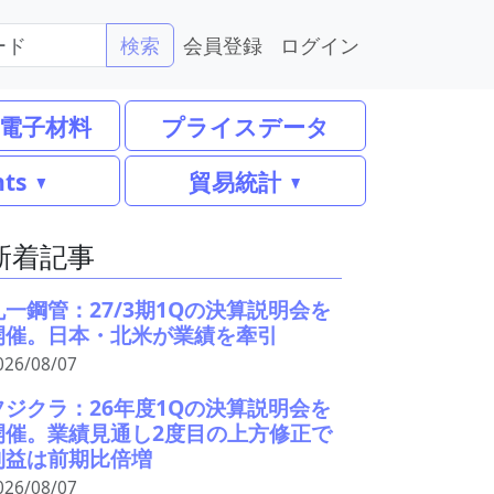
会員登録
ログイン
検索
電子材料
プライスデータ
nts
貿易統計
新着記事
丸一鋼管：27/3期1Qの決算説明会を
開催。日本・北米が業績を牽引
026/08/07
フジクラ：26年度1Qの決算説明会を
開催。業績見通し2度目の上方修正で
利益は前期比倍増
026/08/07