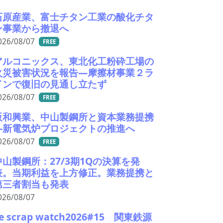
石原産業、富士チタン工業の酸化チタ
ン事業から撤退へ
026/08/07
FREE
アルコニックス、東北化工粉砕工場の
火災被害状況を報告―摩擦材事業２ラ
インで復旧の見通し立たず
026/08/07
FREE
阪和興業、中山製鋼所と資本業務提携
―新電気炉プロジェクトの推進へ
026/08/07
FREE
中山製鋼所：27/3期1Qの決算を発
表。当期利益を上方修正。業務提携と
第三者割当も発表
026/08/07
e scrap watch2026#15 関東鉄源