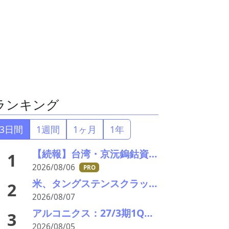
ランキング
3日間
1週間
1ヶ月
1年
【続報】台湾・京沅鎢鈷資源の黄会長殺害事件、元従業員を逮捕か／8月8・9日に葬儀執行へ
1
2026/08/06
PRO
米、タングステンスクラップと電池ブラックマス輸出禁止 国内向け販売100%を義務化
2
2026/08/07
アルコニクス：27/3期1Q決算を発表。業績見通し、配当を修正
3
2026/08/05