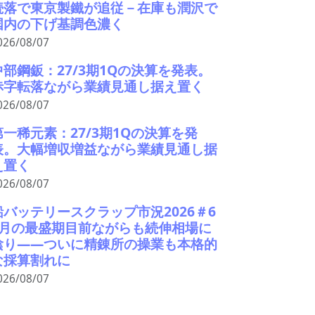
続落で東京製鐵が追従－在庫も潤沢で
国内の下げ基調色濃く
026/08/07
中部鋼鈑：27/3期1Qの決算を発表。
赤字転落ながら業績見通し据え置く
026/08/07
第一稀元素：27/3期1Qの決算を発
表。大幅増収増益ながら業績見通し据
え置く
026/08/07
鉛バッテリースクラップ市況2026＃6
9月の最盛期目前ながらも続伸相場に
陰り――ついに精錬所の操業も本格的
な採算割れに
026/08/07