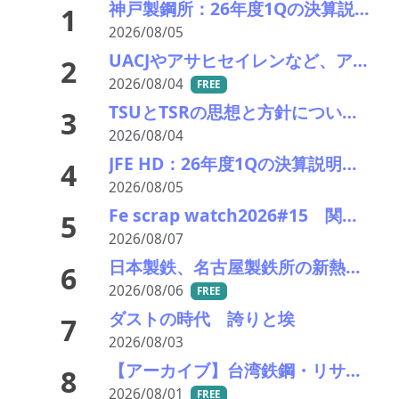
神戸製鋼所：26年度1Qの決算説明会を開催。売上高のみ上方修正だが・・・
1
2026/08/05
UACJやアサヒセイレンなど、アルミニウムのアップグレードリサイクル実用化開発を開始
2
2026/08/04
FREE
TSUとTSRの思想と方針について考える
3
2026/08/04
JFE HD：26年度1Qの決算説明会を開催。売上高のみ上方修正
4
2026/08/05
Fe scrap watch2026#15 関東鉄源続落で東京製鐵が追従－在庫も潤沢で国内の下げ基調色濃く
5
2026/08/07
日本製鉄、名古屋製鉄所の新熱延ラインを竣工
6
2026/08/06
FREE
ダストの時代 誇りと埃
7
2026/08/03
【アーカイブ】台湾鉄鋼・リサイクル産業視察ツアー
8
2026/08/01
FREE