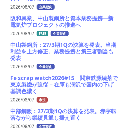
2026/08/07
企業動向
阪和興業、中山製鋼所と資本業務提携―新
電気炉プロジェクトの推進へ
2026/08/07
FREE
企業動向
中山製鋼所：27/3期1Qの決算を発表。当期
利益を上方修正。業務提携と第三者割当も
発表
2026/08/07
企業動向
Fe scrap watch2026#15 関東鉄源続落で
東京製鐵が追従－在庫も潤沢で国内の下げ
基調色濃く
2026/08/07
市況
中部鋼鈑：27/3期1Qの決算を発表。赤字転
落ながら業績見通し据え置く
2026/08/07
企業動向