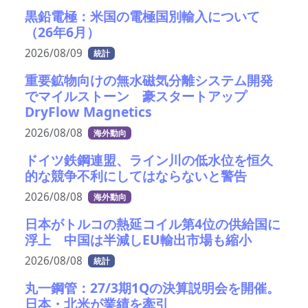
黒鉛電極：米国の電極国別輸入について
（26年6月）
2026/08/09
統計
重要鉱物向けの無水磁気分離システム開発
でマイルストーン 豪スタートアップ
DryFlow Magnetics
2026/08/08
海外動向
ドイツ鉄鋼連盟、ライン川の低水位を恒久
的な競争不利にしてはならないと警告
2026/08/08
海外動向
日本がトルコの熱延コイル第4位の供給国に
浮上 中国は半減しEU輸出市場も縮小
2026/08/08
統計
丸一鋼管：27/3期1Qの決算説明会を開催。
日本・北米が業績を牽引