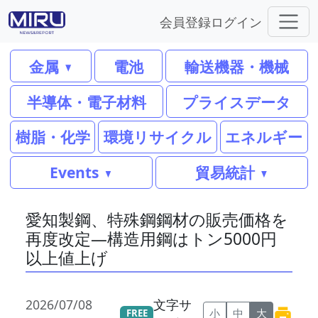
会員登録
ログイン
金属
電池
輸送機器・機械
半導体・電子材料
プライスデータ
樹脂・化学
環境リサイクル
エネルギー
Events
貿易統計
愛知製鋼、特殊鋼鋼材の販売価格を
再度改定―構造用鋼はトン5000円
以上値上げ
2026/07/08
文字サ
小
中
大
FREE