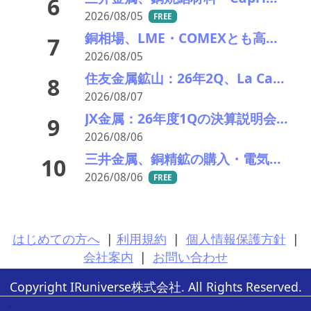
6
2026/08/05
FREE
銅相場、LME・COMEXとも高値更新 米国向け流入と中国の供給逼迫が相場押し上げ
7
2026/08/05
住友金属鉱山：26年2Q、La Candelariaのキャッシュコストは・・・
8
2026/08/07
JX金属：26年度1Qの決算説明会を開催。業績見通しを上方修正
9
2026/08/06
三井金属、銅精鉱の購入・電気銅販売の事業統合の効力発生日を27年2月に延期
10
2026/08/06
FREE
はじめての方へ
|
利用規約
|
個人情報保護方針
|
会社案内
|
お問い合わせ
Copyright IRuniverse株式会社. All Rights Reserved.
-