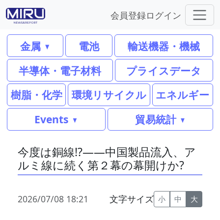
会員登録
ログイン
金属
電池
輸送機器・機械
半導体・電子材料
プライスデータ
樹脂・化学
環境リサイクル
エネルギー
Events
貿易統計
今度は銅線!?――中国製品流入、ア
ルミ線に続く第２幕の幕開けか?
2026/07/08 18:21
文字サイズ
小
中
大