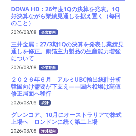
DOWA HD：26年度1Qの決算を発表。1Q
好決算ながら業績見通しを据え置く（毎回
のこと）
2026/08/08
企業動向
三井金属：27/3期1Qの決算を発表し業績見
通しを修正。銅箔主力製品の生産能力増強
について
2026/08/08
企業動向
２０２６年６月 アルミUBC輸出統計分析
韓国向け需要が下支え――国内相場は高値
修正局面へ移行
2026/08/08
統計
グレンコア、10月にオーストラリアで株式
上場へ ロンドンに続く第二上場
2026/08/08
海外動向