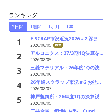
ランキング
3日間
1週間
1ヶ月
1年
E-SCRAP市況近況2026＃2 深まりゆくそれぞれの秋景色!?――ＪＸ金属、三菱マテリアルのいま
1
2026/08/05
PRO
アルコニクス：27/3期1Q決算を発表。業績見通し、配当を修正
2
2026/08/05
三菱マテリアル：26年度1Qの決算説明会を開催。業績見通しを大幅上方修正
3
2026/08/06
26年銅スクラップ市況＃6 お盆休暇前の異例の上げ相場――一気に40円上げ
4
2026/08/07
神戸製鋼所：26年度1Qの決算説明会を開催。売上高のみ上方修正だが・・・
5
2026/08/05
三井金属、銅焼結材料「Cuprima」が初の量産採用決定