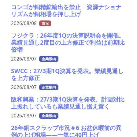
コンゴが銅精鉱輸出を禁止 資源ナショナ
リズムが銅相場を押し上げ
2026/08/08
市況
フジクラ：26年度1Qの決算説明会を開催。
業績見通し2度目の上方修正で利益は前期比
倍増
2026/08/07
企業動向
SWCC：27/3期1Q決算を発表。業績見通し
を上方修正
2026/08/07
企業動向
阪和興業：27/3期1Q決算を発表、計画対比
上振れしているも業績見通し据え置く
2026/08/07
企業動向
26年銅スクラップ市況＃6 お盆休暇前の異
例の上げ相場――一気に40円上げ