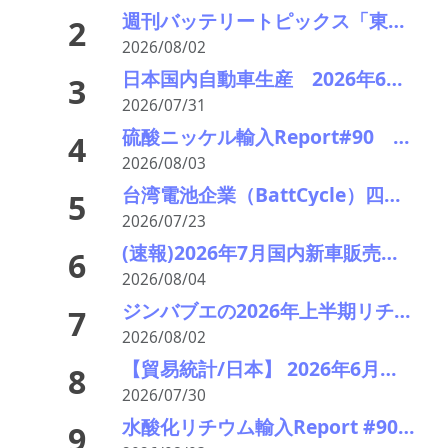
週刊バッテリートピックス「東レが電池向け負極材の新材料」「独ヴァルタが破産申請」など
2
2026/08/02
日本国内自動車生産 2026年6月生産台数 73万7千台 前年同月比6.8%増加
3
2026/07/31
硫酸ニッケル輸入Report#90 2026年中盤輸入回復の兆し
4
2026/08/03
台湾電池企業（BattCycle）四国に蓄電池リサイクル工場を建設 日台の重要鉱物協力の一環に 阪和興業も参画
5
2026/07/23
(速報)2026年7月国内新車販売 41万7千台 前年同月比7%増加 4か月連続プラス
6
2026/08/04
ジンバブエの2026年上半期リチウム製品輸出額、前年同期比230%増 採掘加工拠点は中国企業が主導
7
2026/08/02
【貿易統計/日本】 2026年6月の廃バッテリー輸出推移統計
8
2026/07/30
水酸化リチウム輸入Report #90 2026年前半輸入量7千トン 9年ぶり1万トン下回る
9