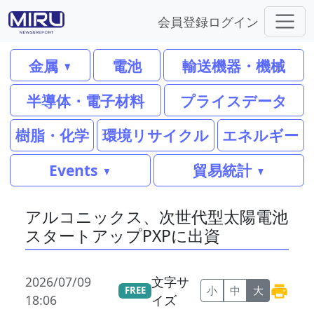
会員登録
ログイン
金属
電池
輸送機器・機械
半導体・電子材料
プライスデータ
樹脂・化学
環境リサイクル
エネルギー
Events
貿易統計
アルコニックス、次世代型太陽電池
スタートアップPXPに出資
2026/07/09
文字サ
小
中
大
FREE
18:06
イズ