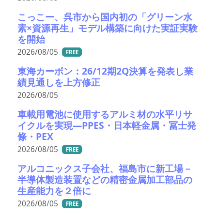
こっこー、呉市から国内初の「グリーン水
素×資源再生」モデル構築に向けた実証実験
を開始
2026/08/05
FREE
東海カーボン：26/12期2Q決算を発表し業
績見通しを上方修正
2026/08/05
車載用電池に使用するアルミ材の水平リサ
イクルを実現―PPES・日本軽金属・冨士発
條・PEX
2026/08/05
FREE
アルコニックス子会社、福島市に新工場－
半導体製造装置などの精密金属加工部品の
生産能力を２倍に
2026/08/05
FREE