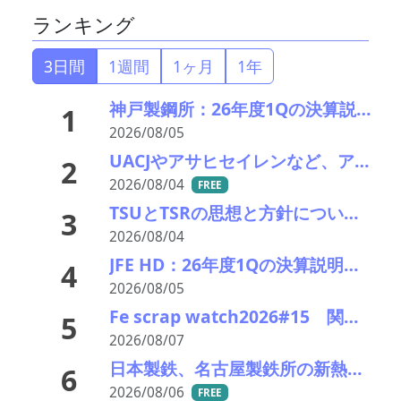
ランキング
3日間
1週間
1ヶ月
1年
神戸製鋼所：26年度1Qの決算説明会を開催。売上高のみ上方修正だが・・・
1
2026/08/05
UACJやアサヒセイレンなど、アルミニウムのアップグレードリサイクル実用化開発を開始
2
2026/08/04
FREE
TSUとTSRの思想と方針について考える
3
2026/08/04
JFE HD：26年度1Qの決算説明会を開催。売上高のみ上方修正
4
2026/08/05
Fe scrap watch2026#15 関東鉄源続落で東京製鐵が追従－在庫も潤沢で国内の下げ基調色濃く
5
2026/08/07
日本製鉄、名古屋製鉄所の新熱延ラインを竣工
6
2026/08/06
FREE