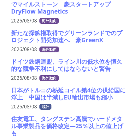
でマイルストーン 豪スタートアップ
DryFlow Magnetics
2026/08/08
海外動向
新たな探鉱権取得でグリーンランドでのプ
ロジェクト開発加速へ 豪GreenX
2026/08/08
海外動向
ドイツ鉄鋼連盟、ライン川の低水位を恒久
的な競争不利にしてはならないと警告
2026/08/08
海外動向
日本がトルコの熱延コイル第4位の供給国に
浮上 中国は半減しEU輸出市場も縮小
2026/08/08
統計
住友電工、タングステン高騰でハードメタ
ル事業製品を価格改定―25％以上の値上げ
も