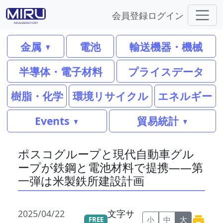
会員登録
ログイン
金属
電池
輸送機器・機械
半導体・電子材料
プライスデータ
樹脂・化学
環境リサイクル
エネルギー
Events
貿易統計
ポスコグループと現代自動車グル
ープが鉄鋼と電池材料で提携――第
一弾は米製鉄所建設計画
2025/04/22
文字サ
小
中
大
FREE