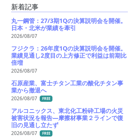
新着記事
丸一鋼管：27/3期1Qの決算説明会を開催。
日本・北米が業績を牽引
2026/08/07
フジクラ：26年度1Qの決算説明会を開催。
業績見通し2度目の上方修正で利益は前期比
倍増
2026/08/07
石原産業、富士チタン工業の酸化チタン事
業から撤退へ
2026/08/07
FREE
アルコニックス、東北化工粉砕工場の火災
被害状況を報告―摩擦材事業２ラインで復
旧の見通し立たず
2026/08/07
FREE