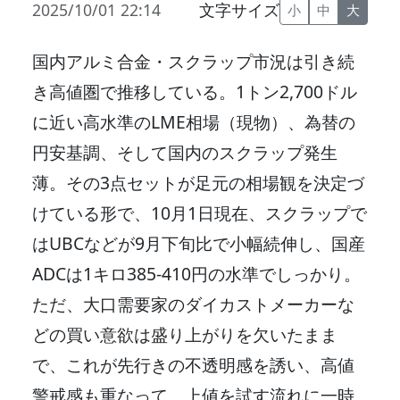
2025/10/01 22:14
文字サイズ
小
中
大
国内アルミ合金・スクラップ市況は引き続
き高値圏で推移している。1トン2,700ドル
に近い高水準のLME相場（現物）、為替の
円安基調、そして国内のスクラップ発生
薄。その3点セットが足元の相場観を決定づ
けている形で、10月1日現在、スクラップで
はUBCなどが9月下旬比で小幅続伸し、国産
ADCは1キロ385‐410円の水準でしっかり。
ただ、大口需要家のダイカストメーカーな
どの買い意欲は盛り上がりを欠いたまま
で、これが先行きの不透明感を誘い、高値
警戒感も重なって、上値を試す流れに一時