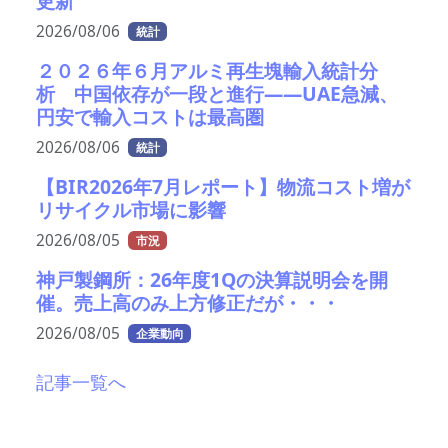
更新
2026/08/06
統計
２０２６年６月アルミ再生塊輸入統計分
析 中国依存が一段と進行――UAE急減、
円安で輸入コストは最高圏
2026/08/06
統計
【BIR2026年7月レポート】物流コスト増が
リサイクル市場に影響
2026/08/05
市況
神戸製鋼所：26年度1Qの決算説明会を開
催。売上高のみ上方修正だが・・・
2026/08/05
企業動向
記事一覧へ