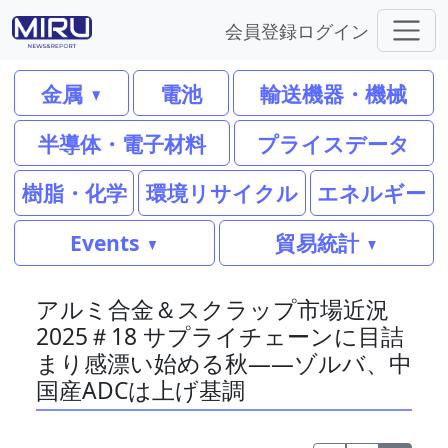
会員登録
ログイン
金属
電池
輸送機器・機械
半導体・電子材料
プライスデータ
樹脂・化学
環境リサイクル
エネルギー
Events
貿易統計
アルミ合金＆スクラップ市場近況
2025＃18 サプライチェーンに目詰
まり感漂い始める秋――ゾルバ、中
国産ADCは上げ基調