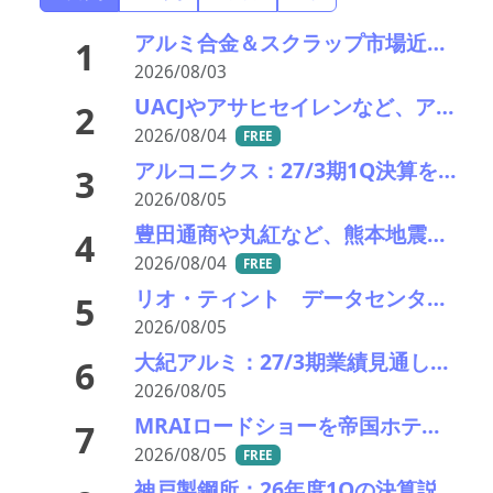
アルミ合金＆スクラップ市場近況2026＃15 一段と深まる下落市況――「熊本地震による市況への影響は軽微」
1
2026/08/03
UACJやアサヒセイレンなど、アルミニウムのアップグレードリサイクル実用化開発を開始
2
2026/08/04
FREE
アルコニクス：27/3期1Q決算を発表。業績見通し、配当を修正
3
2026/08/05
豊田通商や丸紅など、熊本地震被害に支援・義援金
4
2026/08/04
FREE
リオ・ティント データセンターブームにおける自社の優位性を強調 銅やアルミニウム事業の伸び背景に
5
2026/08/05
大紀アルミ：27/3期業績見通し、配当をそれぞれ修正
6
2026/08/05
MRAIロードショーを帝国ホテルで開催 「MRAI国際ビジネスサミット(IBS2026)」、日本のリサイクル企業に参加呼びかけ
7
2026/08/05
FREE
神戸製鋼所：26年度1Qの決算説明会を開催。売上高のみ上方修正だが・・・