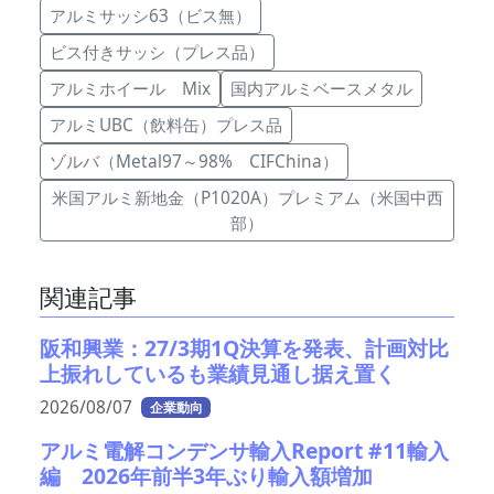
アルミサッシ63（ビス無）
ビス付きサッシ（プレス品）
アルミホイール Mix
国内アルミベースメタル
アルミUBC（飲料缶）プレス品
ゾルバ（Metal97～98% CIFChina）
米国アルミ新地金（P1020A）プレミアム（米国中西
部）
関連記事
阪和興業：27/3期1Q決算を発表、計画対比
上振れしているも業績見通し据え置く
2026/08/07
企業動向
アルミ電解コンデンサ輸入Report #11輸入
編 2026年前半3年ぶり輸入額増加