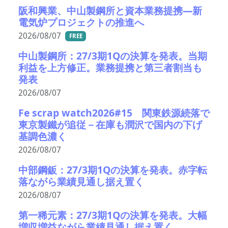
阪和興業、中山製鋼所と資本業務提携―新
電気炉プロジェクトの推進へ
2026/08/07
FREE
中山製鋼所：27/3期1Qの決算を発表。当期
利益を上方修正。業務提携と第三者割当も
発表
2026/08/07
Fe scrap watch2026#15 関東鉄源続落で
東京製鐵が追従－在庫も潤沢で国内の下げ
基調色濃く
2026/08/07
中部鋼鈑：27/3期1Qの決算を発表。赤字転
落ながら業績見通し据え置く
2026/08/07
第一稀元素：27/3期1Qの決算を発表。大幅
増収増益ながら業績見通し据え置く