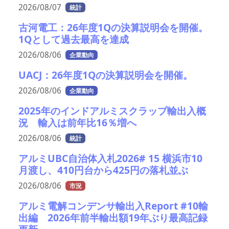
2026/08/07
統計
古河電工：26年度1Qの決算説明会を開催。
1Qとして過去最高を達成
2026/08/06
企業動向
UACJ：26年度1Qの決算説明会を開催。
2026/08/06
企業動向
2025年のインドアルミスクラップ輸出入概
況 輸入は前年比16％増へ
2026/08/06
統計
アルミUBC自治体入札2026# 15 横浜市10
月渡し、410円台から425円の落札並ぶ
2026/08/06
市況
アルミ電解コンデンサ輸出入Report #10輸
出編 2026年前半輸出額19年ぶり最高記録