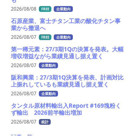
2026/08/08
FREE
企業動向
石原産業、富士チタン工業の酸化チタン事
業から撤退へ
2026/08/07
FREE
企業動向
第一稀元素：27/3期1Qの決算を発表。大幅
増収増益ながら業績見通し据え置く
2026/08/07
企業動向
阪和興業：27/3期1Q決算を発表、計画対比
上振れしているも業績見通し据え置く
2026/08/07
企業動向
タンタル原材料輸出入Report #169塊粉く
ず輸出 2026前半輸出増加
2026/08/07
統計