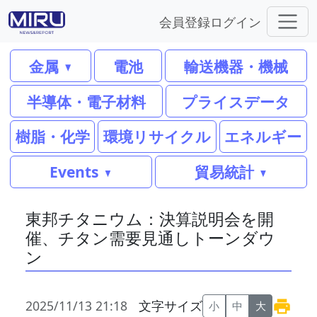
会員登録
ログイン
金属
電池
輸送機器・機械
半導体・電子材料
プライスデータ
樹脂・化学
環境リサイクル
エネルギー
Events
貿易統計
東邦チタニウム：決算説明会を開
催、チタン需要見通しトーンダウ
ン
2025/11/13 21:18
文字サイズ
小
中
大