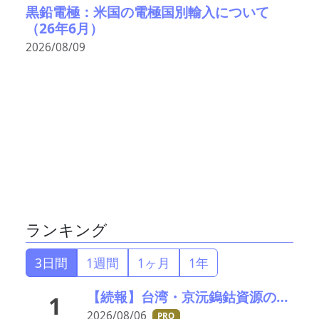
黒鉛電極：米国の電極国別輸入について
（26年6月）
2026/08/09
ランキング
3日間
1週間
1ヶ月
1年
【続報】台湾・京沅鎢鈷資源の黄会長殺害事件、元従業員を逮捕か／8月8・9日に葬儀執行へ
1
2026/08/06
PRO