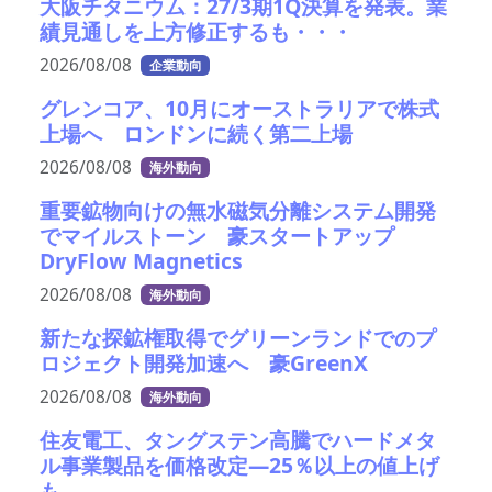
大阪チタニウム：27/3期1Q決算を発表。業
績見通しを上方修正するも・・・
2026/08/08
企業動向
グレンコア、10月にオーストラリアで株式
上場へ ロンドンに続く第二上場
2026/08/08
海外動向
重要鉱物向けの無水磁気分離システム開発
でマイルストーン 豪スタートアップ
DryFlow Magnetics
2026/08/08
海外動向
新たな探鉱権取得でグリーンランドでのプ
ロジェクト開発加速へ 豪GreenX
2026/08/08
海外動向
住友電工、タングステン高騰でハードメタ
ル事業製品を価格改定―25％以上の値上げ
も