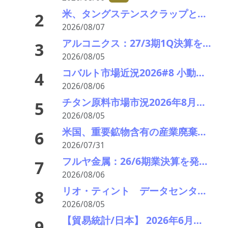
米、タングステンスクラップと電池ブラックマス輸出禁止 国内向け販売100%を義務化
2
2026/08/07
アルコニクス：27/3期1Q決算を発表。業績見通し、配当を修正
3
2026/08/05
コバルト市場近況2026#8 小動き、オフシーズンで薄商い 電池向けはLFPリサイクルが重荷
4
2026/08/06
チタン原料市場市況2026年8月 下落、最終需要戻らず 鉱石8年ぶり安値
5
2026/08/05
米国、重要鉱物含有の産業廃棄物の輸出を制限へ トランプ氏が署名、国家防衛で物資確保
6
2026/07/31
フルヤ金属：26/6期業決算を発表。中計進捗状況
7
2026/08/06
リオ・ティント データセンターブームにおける自社の優位性を強調 銅やアルミニウム事業の伸び背景に
8
2026/08/05
【貿易統計/日本】 2026年6月一覧表
9