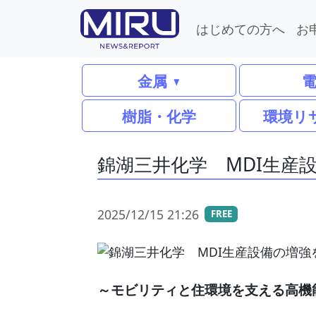
はじめての方へ
お
金属
樹脂・化学
環境リ
錦湖三井化学 MDI生産
2025/12/15 21:26
FREE
～モビリティと住環境を支える高機