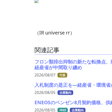
（IR universe rr）
関連記事
フロン類排出抑制の新たな転換点、
経産省が中間取り纏め
2026/08/07
行政
入札制度の是正を—経産省・環境省
2026/08/05
企業動向
ENEOSのベンゼン8月契約価格、供
2026/08/05
FREE
企業動向