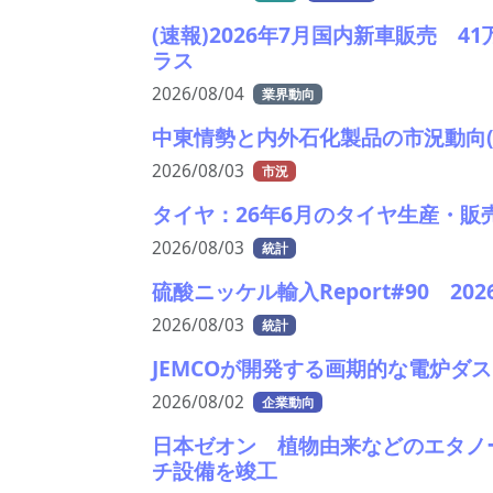
(速報)2026年7月国内新車販売 
ラス
2026/08/04
業界動向
中東情勢と内外石化製品の市況動向(
2026/08/03
市況
タイヤ：26年6月のタイヤ生産・販
2026/08/03
統計
硫酸ニッケル輸入Report#90 2
2026/08/03
統計
JEMCOが開発する画期的な電炉ダス
2026/08/02
企業動向
日本ゼオン 植物由来などのエタノ
チ設備を竣工