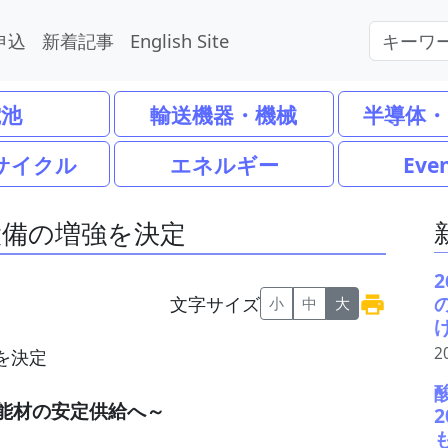
申込
新着記事
English Site
電池
輸送機器・機械
半導体・
サイクル
エネルギー
Eve
設備の増強を決定
文字サイズ
小
中
大
2
能材の安定供給へ～