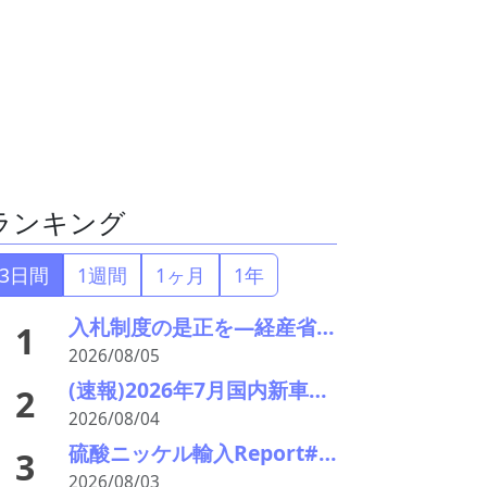
ランキング
3日間
1週間
1ヶ月
1年
入札制度の是正を—経産省・環境省が指定PETボトル資源循環で検討会
1
2026/08/05
(速報)2026年7月国内新車販売 41万7千台 前年同月比7%増加 4か月連続プラス
2
2026/08/04
硫酸ニッケル輸入Report#90 2026年中盤輸入回復の兆し
3
2026/08/03