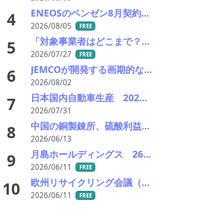
ENEOSのベンゼン8月契約価格、供給タイトで前月比+145＄／MT
4
2026/08/05
FREE
「対象事業者はどこまで？」、残り２年半で細部の詰め急ぐ――環境省、第１回スクラップヤード環境対策技術検討会
5
2026/07/27
FREE
JEMCOが開発する画期的な電炉ダスト（EAFD）処理技術
6
2026/08/02
日本国内自動車生産 2026年6月生産台数 73万7千台 前年同月比6.8%増加
7
2026/07/31
中国の銅製錬所、硫酸利益追求で「愚者の金」を争奪――硫黄分確保へ黄鉄鉱購入を拡大
8
2026/06/13
月島ホールディングス 26/3期7.0％増収10.4％営利増で最高益更新、27/3期も2.0％増収11.8％営利増予想で汚泥処理、リン酸回収、2次電池製造プラントなど受注増で収益拡大続きポジティブ評価
9
2026/06/11
FREE
欧州リサイクリング会議（ERC) マドリッド開催：循環経済、「実需」と規制調和を問う
10
2026/06/11
FREE