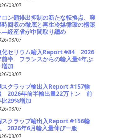
026/08/07
フロン類排出抑制の新たな転換点、廃
棄時回収の徹底と再生冷媒循環の構築
へ―経産省が中間取り纏め
026/08/07
化セリウム輸入Report #84 2026
年前半 フランスからの輸入量4年ぶ
り増加
026/08/07
銅スクラップ輸出入Report #157輸
出 2026年前半輸出量22万トン 前
年比29%増加
026/08/07
銅スクラップ輸出入Report #156輸
入 2026年6月輸入量伸び一服
026/08/07