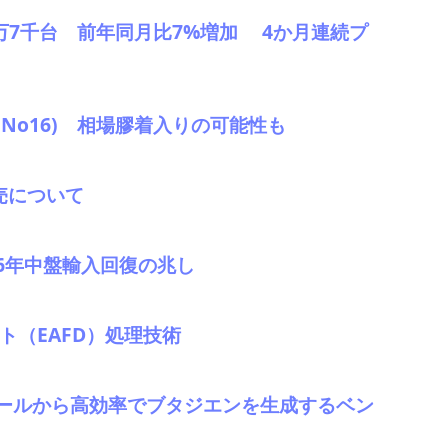
41万7千台 前年同月比7%増加 4か月連続プ
No16) 相場膠着入りの可能性も
売について
026年中盤輸入回復の兆し
ト（EAFD）処理技術
ールから高効率でブタジエンを生成するベン