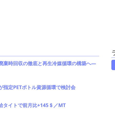
廃棄時回収の徹底と再生冷媒循環の構築へ―
が指定PETボトル資源循環で検討会
給タイトで前月比+145＄／MT