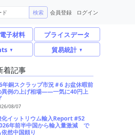
会員登録
ログイン
検索
電子材料
プライスデータ
nts
貿易統計
新着記事
26年銅スクラップ市況＃6 お盆休暇前
の異例の上げ相場――一気に40円上
げ
026/08/07
酸化イットリウム輸入Report #52
2026年前半中国から輸入量激減 で
も依然中国頼り