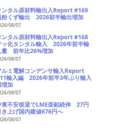
タンタル原材料輸出入Report #169
塊粉くず輸出 2026前半輸出増加
026/08/07
タンタル原材料輸出入Report #168
フッ化タンタル輸入 2026年前半輸
入量 前年比26%増加
026/08/07
アルミ電解コンデンサ輸入Report
#11輸入編 2026年前半3年ぶり輸入
額増加
026/08/07
中東不安後退でLME亜鉛続伸 27円
引き上げ国内建値676円へ
026/08/07