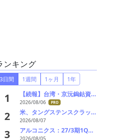
ランキング
3日間
1週間
1ヶ月
1年
【続報】台湾・京沅鎢鈷資源の黄会長殺害事件、元従業員を逮捕か／8月8・9日に葬儀執行へ
1
2026/08/06
PRO
米、タングステンスクラップと電池ブラックマス輸出禁止 国内向け販売100%を義務化
2
2026/08/07
アルコニクス：27/3期1Q決算を発表。業績見通し、配当を修正
3
2026/08/05