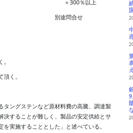
ト用など)： ＋300％以上
品： 別途問合せ
2
2
く。
て頂く。
2
るタングステンなど原材料費の高騰、調達製
解決することが難しく、製品の安定供給とサ
2
定を実施することとした」と述べている。