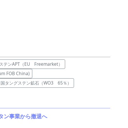
テンAPT（EU Freemarket）
 FOB China)
中国タングステン鉱石（WO3 65％）
タン事業から撤退へ