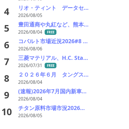
リオ・ティント データセンターブームにおける自社の優位性を強調 銅やアルミニウム事業の伸び背景に
4
2026/08/05
豊田通商や丸紅など、熊本地震被害に支援・義援金
5
2026/08/04
FREE
コバルト市場近況2026#8 小動き、オフシーズンで薄商い 電池向けはLFPリサイクルが重荷
6
2026/08/06
三菱マテリアル、H.C. Starckのタングステンリサイクル能力増強投資を決定－約5000万ユーロ投資
7
2026/07/31
FREE
２０２６年６月 タングステンスクラップ輸出入統計分析 中国依存低下続く 価格高止まりで調達多極化進展
8
2026/08/04
(速報)2026年7月国内新車販売 41万7千台 前年同月比7%増加 4か月連続プラス
9
2026/08/04
チタン原料市場市況2026年8月 下落、最終需要戻らず 鉱石8年ぶり安値
10
2026/08/05