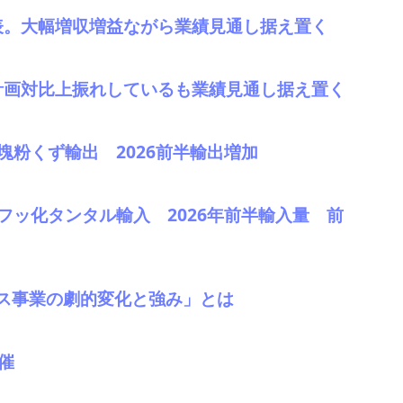
発表。大幅増収増益ながら業績見通し据え置く
、計画対比上振れしているも業績見通し据え置く
69塊粉くず輸出 2026前半輸出増加
68フッ化タンタル輸入 2026年前半輸入量 前
ス事業の劇的変化と強み」とは
催