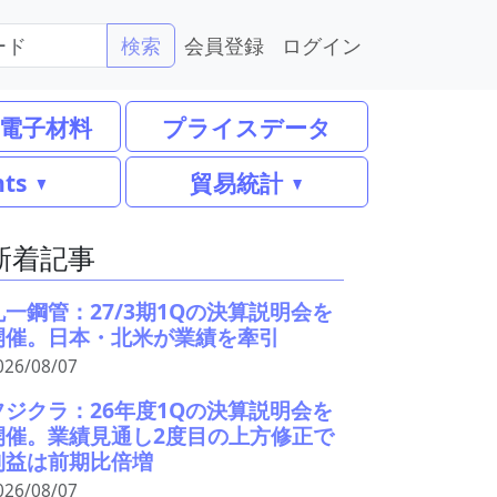
会員登録
ログイン
検索
電子材料
プライスデータ
nts
貿易統計
新着記事
丸一鋼管：27/3期1Qの決算説明会を
開催。日本・北米が業績を牽引
026/08/07
フジクラ：26年度1Qの決算説明会を
開催。業績見通し2度目の上方修正で
利益は前期比倍増
026/08/07