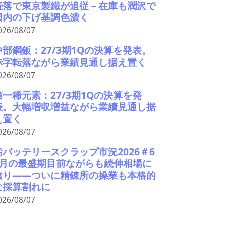
続落で東京製鐵が追従－在庫も潤沢で
国内の下げ基調色濃く
026/08/07
中部鋼鈑：27/3期1Qの決算を発表。
赤字転落ながら業績見通し据え置く
026/08/07
第一稀元素：27/3期1Qの決算を発
表。大幅増収増益ながら業績見通し据
え置く
026/08/07
鉛バッテリースクラップ市況2026＃6
9月の最盛期目前ながらも続伸相場に
陰り――ついに精錬所の操業も本格的
な採算割れに
026/08/07