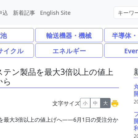
申込
新着記事
English Site
電池
輸送機器・機械
半導体・
サイクル
エネルギー
Eve
ステン製品を最大3倍以上の値上
から
2
文字サイズ
小
中
大
2