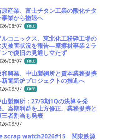
石原産業、富士チタン工業の酸化チタ
ン事業から撤退へ
026/08/07
FREE
アルコニックス、東北化工粉砕工場の
火災被害状況を報告―摩擦材事業２ラ
インで復旧の見通し立たず
026/08/07
FREE
阪和興業、中山製鋼所と資本業務提携
―新電気炉プロジェクトの推進へ
026/08/07
FREE
中山製鋼所：27/3期1Qの決算を発
表。当期利益を上方修正。業務提携と
第三者割当も発表
026/08/07
e scrap watch2026#15 関東鉄源