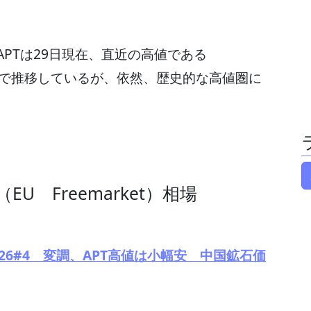
PTは29日現在、直近の高値である
3200で推移しているが、依然、歴史的な高値圏に
EU Freemarket）相場
26#4 変調、APT高値は小幅安 中国鉱石価