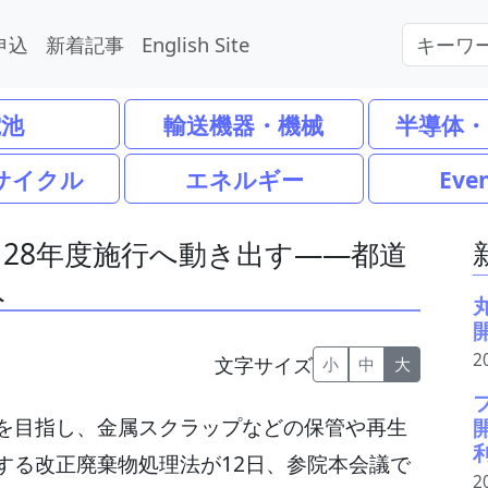
申込
新着記事
English Site
電池
輸送機器・機械
半導体・
サイクル
エネルギー
Eve
28年度施行へ動き出す――都道
入
2
文字サイズ
小
中
大
を目指し、金属スクラップなどの保管や再生
する改正廃棄物処理法が12日、参院本会議で
2