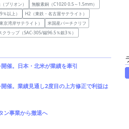
鉛（ブリオン）
無酸素銅（C1020 0.5～1.5mm）
99％以上）
H2（東鉄・名古屋サテライト）
・東京湾岸サテライト）
米国産バーチクリフ
クラップ（SAC-305/錫96.5％銀3％）
会を開催。日本・北米が業績を牽引
を開催。業績見通し2度目の上方修正で利益は
タン事業から撤退へ