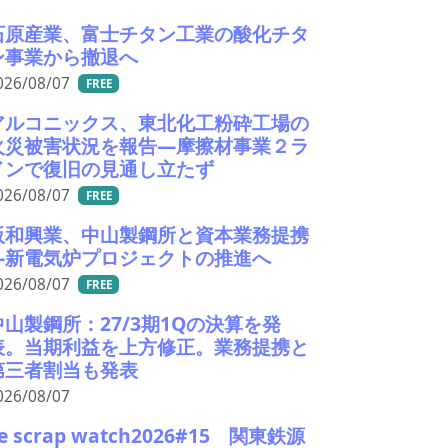
石原産業、富士チタン工業の酸化チタ
ン事業から撤退へ
026/08/07
FREE
アルコニックス、東北化工粉砕工場の
火災被害状況を報告―摩擦材事業２ラ
インで復旧の見通し立たず
026/08/07
FREE
阪和興業、中山製鋼所と資本業務提携
―新電気炉プロジェクトの推進へ
026/08/07
FREE
中山製鋼所：27/3期1Qの決算を発
表。当期利益を上方修正。業務提携と
第三者割当も発表
026/08/07
e scrap watch2026#15 関東鉄源