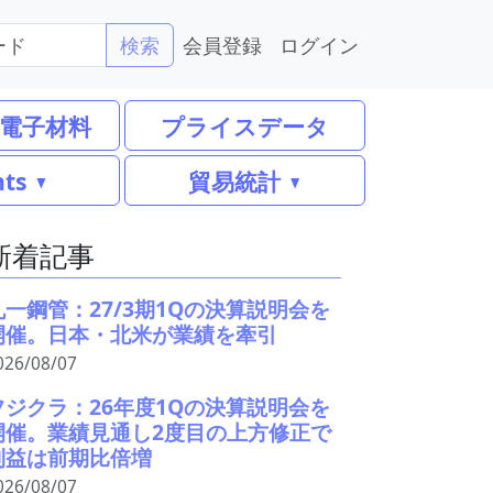
会員登録
ログイン
検索
電子材料
プライスデータ
nts
貿易統計
新着記事
丸一鋼管：27/3期1Qの決算説明会を
開催。日本・北米が業績を牽引
026/08/07
フジクラ：26年度1Qの決算説明会を
開催。業績見通し2度目の上方修正で
利益は前期比倍増
026/08/07