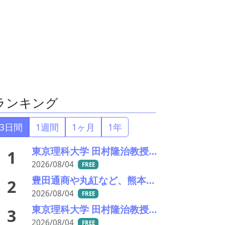
ランキング
3日間
1週間
1ヶ月
1年
東京理科大学 田村隆治教授に聞く 世界初の強磁性準結晶が拓く新材料の未来（前編）
1
2026/08/04
FREE
豊田通商や丸紅など、熊本地震被害に支援・義援金
2
2026/08/04
FREE
東京理科大学 田村隆治教授に聞く 世界初の強磁性準結晶が拓く新材料の未来（後編）
3
2026/08/04
FREE