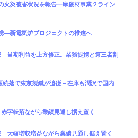
の火災被害状況を報告―摩擦材事業２ライン
携―新電気炉プロジェクトの推進へ
発表。当期利益を上方修正。業務提携と第三者割
5 関東鉄源続落で東京製鐵が追従－在庫も潤沢で国内
表。赤字転落ながら業績見通し据え置く
発表。大幅増収増益ながら業績見通し据え置く