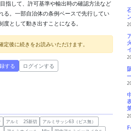
を目指して、許可基準や輸出時の確認方法など
れる。一部自治体の条例ベースで先行してい
制度として動き出すことになる。
2
確定後に続きをお読みいただけます。
2
録する
ログインする
2
2
管
アルミ 2S新切
アルミサッシ63（ビス無）
F