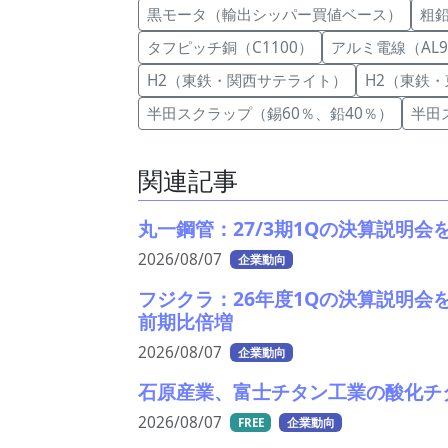
黒モータ（輸出シッパー買値ベース）
粗
タフピッチ銅（C1100）
アルミ電線（AL
H2（東鉄・関西サテライト）
H2（東鉄
半田スクラップ（錫60％、鉛40％）
半田ス
関連記事
丸一鋼管：27/3期1Qの決算説明
2026/08/07
企業動向
フジクラ：26年度1Qの決算説明会
前期比倍増
2026/08/07
企業動向
石原産業、富士チタン工業の酸化チ
2026/08/07
FREE
企業動向