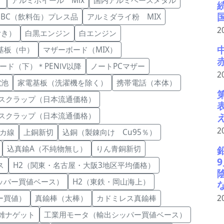
）
アルミホイール Mix
国内アルミベースメタル
UBC（飲料缶）プレス品
アルミダライ粉 MIX
2
付き）
白黒エンジン
白エンジン
C基板（中）
マザーボード（MIX）
ード（下）＊PENⅣ以降
ノートPCマザー
2
電池
家電基板（洗濯機を除く）
携帯電話（本体）
系スクラップ（日本流通価格）
系スクラップ（日本流通価格）
2
カ線
上銅新切
込銅（製錬向け Cu95％）
込真鍮A（不純物無し）
りん青銅新切
ス
H2（関東・名古屋・大阪3地区平均価格）
ッパー買値ベース）
H2（東鉄・岡山海上）
2
ー買値）
真鍮棒（太棒）
カドミレス真鍮棒
雑ナゲット
工業用モータ（輸出シッパー買値ベース）