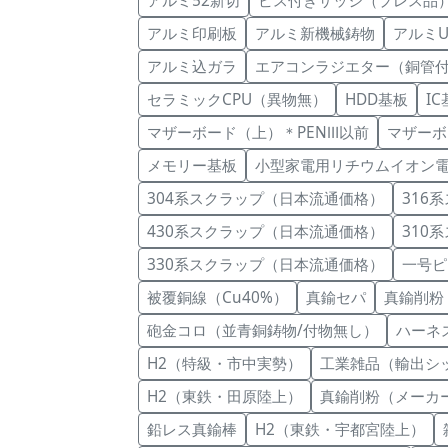
アルミ52新切
ビス付きサッシ（プレス品
アルミ印刷板
アルミ新機械鋳物
アルミ
アルミ込ガラ
エアコンラジエター（銅管
セラミックCPU（異物無）
HDD基板
I
マザーボード（上）＊PENⅢ以前
マザーボ
メモリー基板
小型家電用リチウムイオン
304系スクラップ（日本流通価格）
316
430系スクラップ（日本流通価格）
310
330系スクラップ（日本流通価格）
一号ピ
被覆銅線（Cu40%）
真鍮セパ
真鍮削粉
砲金コロ（並青銅鋳物/付物無し）
ハーネ
H2（特級・市中実勢）
工業雑品（輸出シ
H2（東鉄・田原陸上）
真鍮削粉（メーカ
鉛レス真鍮棒
H2（東鉄・宇都宮陸上）