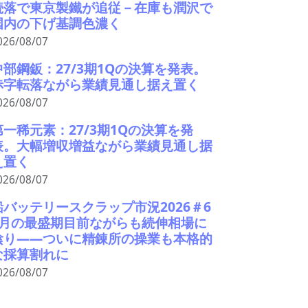
続落で東京製鐵が追従－在庫も潤沢で
国内の下げ基調色濃く
026/08/07
中部鋼鈑：27/3期1Qの決算を発表。
赤字転落ながら業績見通し据え置く
026/08/07
第一稀元素：27/3期1Qの決算を発
表。大幅増収増益ながら業績見通し据
え置く
026/08/07
鉛バッテリースクラップ市況2026＃6
9月の最盛期目前ながらも続伸相場に
陰り――ついに精錬所の操業も本格的
な採算割れに
026/08/07