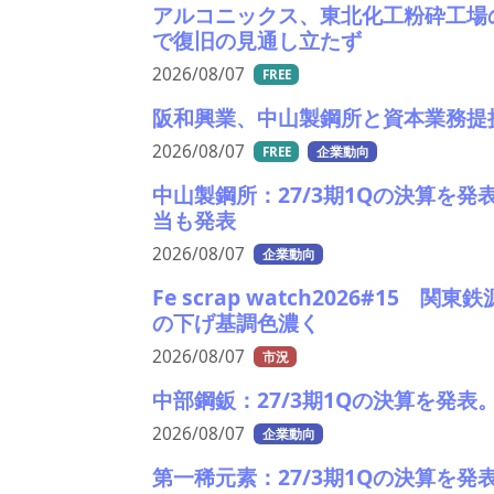
アルコニックス、東北化工粉砕工場
で復旧の見通し立たず
2026/08/07
FREE
阪和興業、中山製鋼所と資本業務提
2026/08/07
FREE
企業動向
中山製鋼所：27/3期1Qの決算を
当も発表
2026/08/07
企業動向
Fe scrap watch2026#1
の下げ基調色濃く
2026/08/07
市況
中部鋼鈑：27/3期1Qの決算を発
2026/08/07
企業動向
第一稀元素：27/3期1Qの決算を