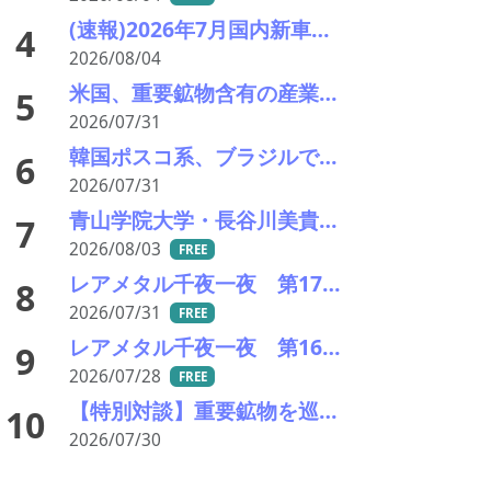
(速報)2026年7月国内新車販売 41万7千台 前年同月比7%増加 4か月連続プラス
4
2026/08/04
米国、重要鉱物含有の産業廃棄物の輸出を制限へ トランプ氏が署名、国家防衛で物資確保
5
2026/07/31
韓国ポスコ系、ブラジルでのレアアース開発に参画 豪企業と覚書、7年間の供給契約
6
2026/07/31
青山学院大学・長谷川美貴教授に聞く希土類錯体が拓く光材料の未来（前編）
7
2026/08/03
FREE
レアメタル千夜一夜 第172夜 AI革命のつるはしを握る国はどこか――都市鉱山がひっくり返す「見えない資源戦争」
8
2026/07/31
FREE
レアメタル千夜一夜 第169夜 AI文明を支配するのはGPUメーカーではない ――精錬所が世界を動かす、中国の工程支配を超える日本の勝ち筋
9
2026/07/28
FREE
【特別対談】重要鉱物を巡る米中対立と高市政権の外交方針――日本企業が直面するサプライチェーンの危機
10
2026/07/30