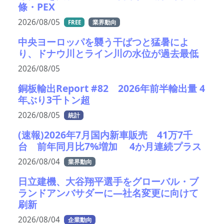
條・PEX
2026/08/05
FREE
業界動向
中央ヨーロッパを襲う干ばつと猛暑によ
り、ドナウ川とライン川の水位が過去最低
2026/08/05
銅板輸出Report #82 2026年前半輸出量 4
年ぶり3千トン超
2026/08/05
統計
(速報)2026年7月国内新車販売 41万7千
台 前年同月比7%増加 4か月連続プラス
2026/08/04
業界動向
日立建機、大谷翔平選手をグローバル・ブ
ランドアンバサダーに—社名変更に向けて
刷新
2026/08/04
企業動向