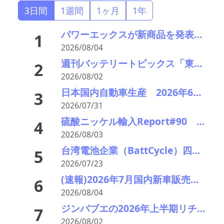
3日間
1週間
1ヶ月
1年
パワーエックスが新商品を発表―大型蓄電とワンパッケージを訴求
1
2026/08/04
週刊バッテリートピックス「東レが電池向け負極材の新材料」「独ヴァルタが破産申請」など
2
2026/08/02
日本国内自動車生産 2026年6月生産台数 73万7千台 前年同月比6.8%増加
3
2026/07/31
硫酸ニッケル輸入Report#90 2026年中盤輸入回復の兆し
4
2026/08/03
台湾電池企業（BattCycle）四国に蓄電池リサイクル工場を建設 日台の重要鉱物協力の一環に 阪和興業も参画
5
2026/07/23
(速報)2026年7月国内新車販売 41万7千台 前年同月比7%増加 4か月連続プラス
6
2026/08/04
ジンバブエの2026年上半期リチウム製品輸出額、前年同期比230%増 採掘加工拠点は中国企業が主導
7
2026/08/02