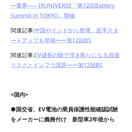
ー業界――IRUNIVERSE「第12回Battery
Summit in TOKYO」開催
関連記事:
中国やインドから登壇、若手スタ
ートアップも登場ーー第12回BS
関連記事:
EV成長の陰で浮き彫りになる資源
リスクとインフラ課題ーー第12回BS
<国内>
●国交省、EV電池の乗員保護性能確認試験
をメーカーに義務付け 新型車2年後から