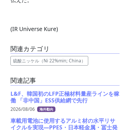
(IR Universe Kure)
関連カテゴリ
硫酸ニッケル（Ni 22%min; China）
関連記事
L&F、韓国初のLFP正極材料量産ラインを稼
働 「非中国」ESS供給網で先行
2026/08/06
海外動向
車載用電池に使用するアルミ材の水平リサ
イクルを実現―PPES・日本軽金属・冨士発