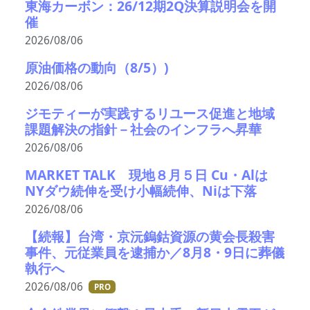
東海カーボン：26/12期2Q決算説明会を開
催
2026/08/06
原油価格の動向（8/5）)
2026/08/06
ジモティーが実践するリユース促進と地域
課題解決の指針－社会のインフラへ昇華
2026/08/06
MARKET TALK 現地８月５日 Cu・Alは
NYダウ続伸を受け小幅続伸、Niは下落
2026/08/06
【続報】台湾・京沅鎢鈷資源の黄会長殺害
事件、元従業員を逮捕か／8月8・9日に葬儀
執行へ
2026/08/06
PRO