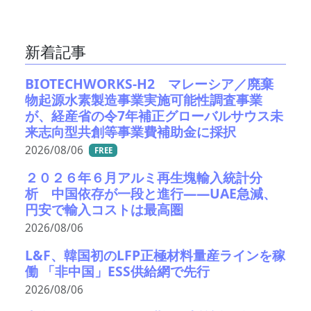
新着記事
BIOTECHWORKS-H2 マレーシア／廃棄
物起源水素製造事業実施可能性調査事業
が、経産省の令7年補正グローバルサウス未
来志向型共創等事業費補助金に採択
2026/08/06
FREE
２０２６年６月アルミ再生塊輸入統計分
析 中国依存が一段と進行――UAE急減、
円安で輸入コストは最高圏
2026/08/06
L&F、韓国初のLFP正極材料量産ラインを稼
働 「非中国」ESS供給網で先行
2026/08/06