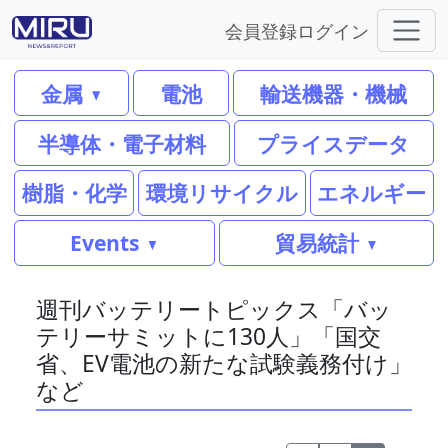
会員登録
ログイン
金属
電池
輸送機器・機械
半導体・電子材料
プライスデータ
樹脂・化学
環境リサイクル
エネルギー
Events
貿易統計
週刊バッテリートピックス「バッ
テリーサミットに130人」「国交
省、EV電池の新たな試験義務付け」
など