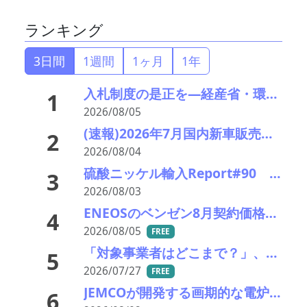
ランキング
3日間
1週間
1ヶ月
1年
入札制度の是正を—経産省・環境省が指定PETボトル資源循環で検討会
1
2026/08/05
(速報)2026年7月国内新車販売 41万7千台 前年同月比7%増加 4か月連続プラス
2
2026/08/04
硫酸ニッケル輸入Report#90 2026年中盤輸入回復の兆し
3
2026/08/03
ENEOSのベンゼン8月契約価格、供給タイトで前月比+145＄／MT
4
2026/08/05
FREE
「対象事業者はどこまで？」、残り２年半で細部の詰め急ぐ――環境省、第１回スクラップヤード環境対策技術検討会
5
2026/07/27
FREE
JEMCOが開発する画期的な電炉ダスト（EAFD）処理技術
6