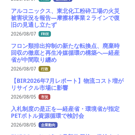
アルコニックス、東北化工粉砕工場の火災
被害状況を報告―摩擦材事業２ラインで復
旧の見通し立たず
2026/08/07
FREE
フロン類排出抑制の新たな転換点、廃棄時
回収の徹底と再生冷媒循環の構築へ―経産
省が中間取り纏め
2026/08/07
行政
【BIR2026年7月レポート】物流コスト増が
リサイクル市場に影響
2026/08/05
市況
入札制度の是正を—経産省・環境省が指定
PETボトル資源循環で検討会
2026/08/05
企業動向