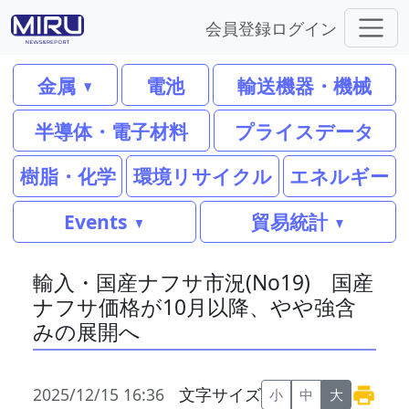
会員登録
ログイン
金属
電池
輸送機器・機械
半導体・電子材料
プライスデータ
樹脂・化学
環境リサイクル
エネルギー
Events
貿易統計
輸入・国産ナフサ市況(No19) 国産
ナフサ価格が10月以降、やや強含
みの展開へ
2025/12/15 16:36
文字サイズ
小
中
大