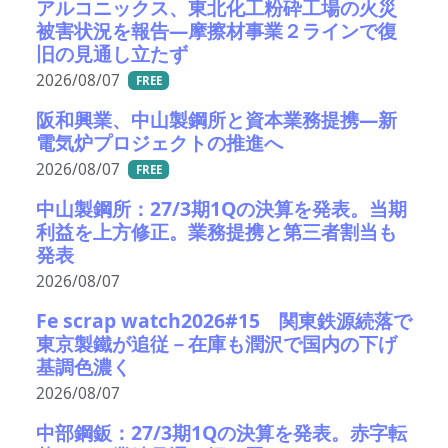
アルコニックス、東北化工粉砕工場の火災
被害状況を報告―摩擦材事業２ラインで復
旧の見通し立たず
2026/08/07
FREE
阪和興業、中山製鋼所と資本業務提携―新
電気炉プロジェクトの推進へ
2026/08/07
FREE
中山製鋼所：27/3期1Qの決算を発表。当期
利益を上方修正。業務提携と第三者割当も
発表
2026/08/07
Fe scrap watch2026#15 関東鉄源続落で
東京製鐵が追従－在庫も潤沢で国内の下げ
基調色濃く
2026/08/07
中部鋼鈑：27/3期1Qの決算を発表。赤字転