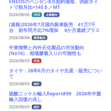
ENEOSのベンゼン8月契約価格、供給タイ
トで前月比+145＄／MT
2026/08/05
FREE
企業動向
(速報)2026年7月国内新車販売 41万7千
台 前年同月比7%増加 4か月連続プラス
2026/08/04
業界動向
中東情勢と内外石化製品の市況動向
(No16) 相場膠着入りの可能性も
2026/08/03
市況
タイヤ：26年6月のタイヤ生産・販売につい
て
2026/08/03
統計
硫酸ニッケル輸入Report#90 2026年中盤
輸入回復の兆し
2026/08/03
統計