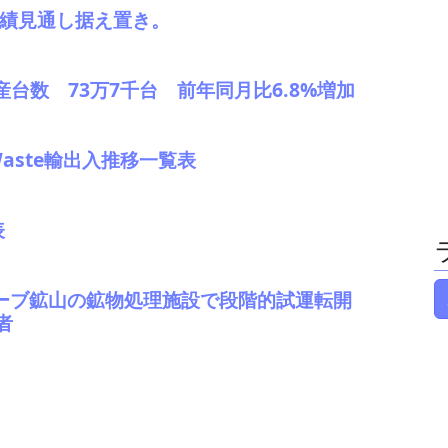
。業績見通し据え置き。
産台数 73万7千台 前年同月比6.8%増加
Waste輸出入推移一覧表
表
ヒルグローブ鉱山の鉱物処理施設で段階的試運転開
者