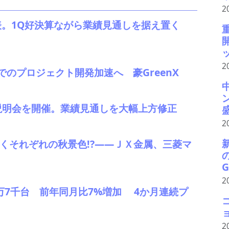
2
発表。1Q好決算ながら業績見通しを据え置く
ッ
2
のプロジェクト開発加速へ 豪GreenX
説明会を開催。業績見通しを大幅上方修正
2
まりゆくそれぞれの秋景色!?――ＪＸ金属、三菱マ
G
2
41万7千台 前年同月比7%増加 4か月連続プ
2