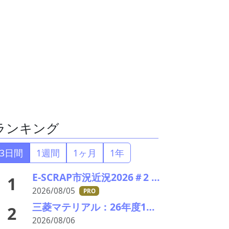
ランキング
3日間
1週間
1ヶ月
1年
E-SCRAP市況近況2026＃2 深まりゆくそれぞれの秋景色!?――ＪＸ金属、三菱マテリアルのいま
1
2026/08/05
PRO
三菱マテリアル：26年度1Qの決算説明会を開催。業績見通しを大幅上方修正
2
2026/08/06