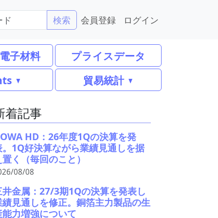
会員登録
ログイン
検索
電子材料
プライスデータ
nts
貿易統計
新着記事
DOWA HD：26年度1Qの決算を発
表。1Q好決算ながら業績見通しを据
え置く（毎回のこと）
026/08/08
三井金属：27/3期1Qの決算を発表し
業績見通しを修正。銅箔主力製品の生
産能力増強について