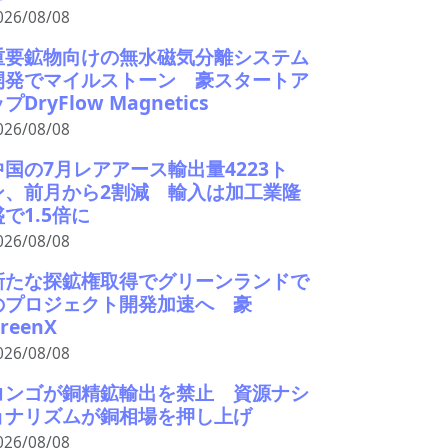
026/08/08
重要鉱物向けの無水磁気分離システム
開発でマイルストーン 豪スタートア
プDryFlow Magnetics
026/08/08
中国の7月レアアース輸出量4223ト
ン、前月から2割減 輸入は加工業隆
盛で1.5倍に
026/08/08
新たな探鉱権取得でグリーンランドで
のプロジェクト開発加速へ 豪
reenX
026/08/08
コンゴが銅精鉱輸出を禁止 資源ナシ
ョナリズムが銅相場を押し上げ
026/08/08