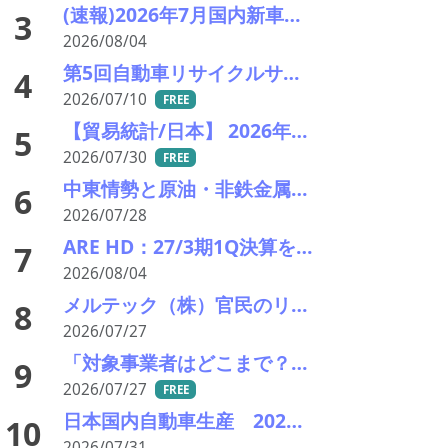
(速報)2026年7月国内新車販売 41万7千台 前年同月比7%増加 4か月連続プラス
3
2026/08/04
第5回自動車リサイクルサミット ～再生材料をいかに使うか、違法業者対策、中古車輸出問題を語ろう～
4
2026/07/10
FREE
【貿易統計/日本】 2026年6月一覧表
5
2026/07/30
FREE
中東情勢と原油・非鉄金属市況の行方――エモリファンドマネジメントの江守哲氏に聞く
6
2026/07/28
ARE HD：27/3期1Q決算を発表。業績見通し据え置き。
7
2026/08/04
メルテック（株）官民のリサイクルループ繋ぐキープレーヤー――時代の風受け存在感
8
2026/07/27
「対象事業者はどこまで？」、残り２年半で細部の詰め急ぐ――環境省、第１回スクラップヤード環境対策技術検討会
9
2026/07/27
FREE
日本国内自動車生産 2026年6月生産台数 73万7千台 前年同月比6.8%増加
10
2026/07/31