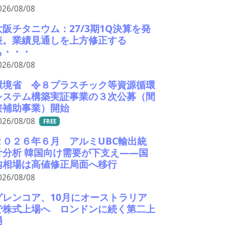
026/08/08
大阪チタニウム：27/3期1Q決算を発
表。業績見通しを上方修正する
も・・・
026/08/08
環境省 令８プラスチック等資源循環
システム構築実証事業の３次公募（間
接補助事業）開始
026/08/08
FREE
２０２６年６月 アルミUBC輸出統
計分析 韓国向け需要が下支え――国
内相場は高値修正局面へ移行
026/08/08
グレンコア、10月にオーストラリア
で株式上場へ ロンドンに続く第二上
場