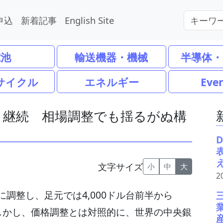
申込
新着記事
English Site
電池
輸送機器・機械
半導体・
サイクル
エネルギー
Eve
」継続 相場調整でも揺るがぬ構
文字サイズ
小
中
大
2
調整し、足元では4,000ドル台前半から
。しかし、価格調整とは対照的に、世界の中央銀