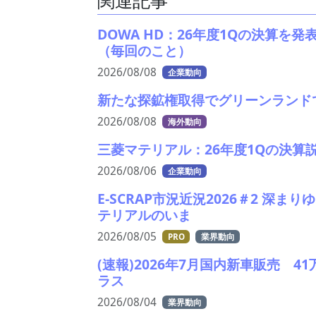
関連記事
DOWA HD：26年度1Qの決算を
（毎回のこと）
2026/08/08
企業動向
新たな探鉱権取得でグリーンランドで
2026/08/08
海外動向
三菱マテリアル：26年度1Qの決算
2026/08/06
企業動向
E-SCRAP市況近況2026＃2 深
テリアルのいま
2026/08/05
PRO
業界動向
(速報)2026年7月国内新車販売 
ラス
2026/08/04
業界動向