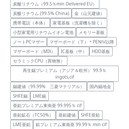
炭酸リチウム（99.5％min Delivered EU）
炭酸リチウム (99.5% China)
金（山元建値）
携帯電話（本体）
家電基板（洗濯機を除く）
小型家電用リチウムイオン電池
メモリー基板
ノートPCマザー
マザーボード（下）＊PENⅣ以降
マザーボード（MIX）
IC基板（中）
HDD基板
セラミックCPU（異物無）
再生錫プレミアム（アジア＆欧州） 99.9％
ingots,cif
錫建値（99.99% 三菱マテリアル）
国内錫地金
SHFE錫
LME錫
亜鉛プレミアム東南亜 99.995％ cif
亜鉛鉱石（TC50%）
亜鉛建値
SHFE亜鉛
LME亜鉛
鉛プレミアム東南亜 99.99％ min cif