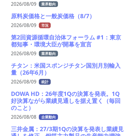
2026/08/09
業界動向
原料炭価格と一般炭価格（8/7）
2026/08/09
市況
第2回資源循環自治体フォーラム #1：東京
都知事・環境大臣が開幕を宣言
2026/08/09
業界動向
チタン：米国スポンジチタン国別月別輸入
量（26年6月）
2026/08/09
統計
DOWA HD：26年度1Qの決算を発表。1Q
好決算ながら業績見通しを据え置く（毎回
のこと）
2026/08/08
企業動向
三井金属：27/3期1Qの決算を発表し業績見
通しを修正。銅箔主力製品の生産能力増強