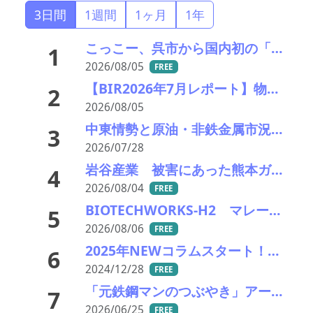
3日間
1週間
1ヶ月
1年
こっこー、呉市から国内初の「グリーン水素×資源再生」モデル構築に向けた実証実験を開始
1
2026/08/05
FREE
【BIR2026年7月レポート】物流コスト増がリサイクル市場に影響
2
2026/08/05
中東情勢と原油・非鉄金属市況の行方――エモリファンドマネジメントの江守哲氏に聞く
3
2026/07/28
岩谷産業 被害にあった熊本ガスセンターの稼働を再開
4
2026/08/04
FREE
BIOTECHWORKS-H2 マレーシア／廃棄物起源水素製造事業実施可能性調査事業が、経産省の令7年補正グローバルサウス未来志向型共創等事業費補助金に採択
5
2026/08/06
FREE
2025年NEWコラムスタート！！ 「レアメタル千夜一夜」
6
2024/12/28
FREE
「元鉄鋼マンのつぶやき」アーカイブ
7
2026/06/25
FREE