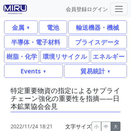
会員登録
ログイン
金属
電池
輸送機器・機械
半導体・電子材料
プライスデータ
樹脂・化学
環境リサイクル
エネルギー
Events
貿易統計
特定重要物資の指定によるサプライ
チェーン強化の重要性を指摘――日
本鉱業協会会見
2022/11/24 18:21
文字サイズ
小
中
大