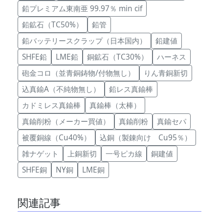
鉛プレミアム東南亜 99.97％ min cif
鉛鉱石（TC50%）
鉛管
鉛バッテリースクラップ（日本国内）
鉛建値
SHFE鉛
LME鉛
銅鉱石（TC30%）
ハーネス
砲金コロ（並青銅鋳物/付物無し）
りん青銅新切
込真鍮A（不純物無し）
鉛レス真鍮棒
カドミレス真鍮棒
真鍮棒（太棒）
真鍮削粉（メーカー買値）
真鍮削粉
真鍮セパ
被覆銅線（Cu40%）
込銅（製錬向け Cu95％）
雑ナゲット
上銅新切
一号ピカ線
銅建値
SHFE銅
NY銅
LME銅
関連記事