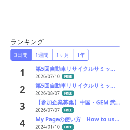
ランキング
3日間
1週間
1ヶ月
1年
第5回自動車リサイクルサミット ～再生材料をいかに使うか、違法業者対策、中古車輸出問題を語ろう～
1
2026/07/10
FREE
第5回自動車リサイクルサミット 講演者紹介： 日本製鉄 技術総括部 部長代理 礒原 豊司雄氏
2
2026/08/07
FREE
【参加企業募集】中国・GEM 武漢視察ツアー開催決定 ～EVバッテリーリサイクル・都市鉱山・重要鉱物サプライチェーンの最前線へ～
3
2026/07/07
FREE
My Pageの使い方 How to use My Page on MIRU
4
2024/01/10
FREE