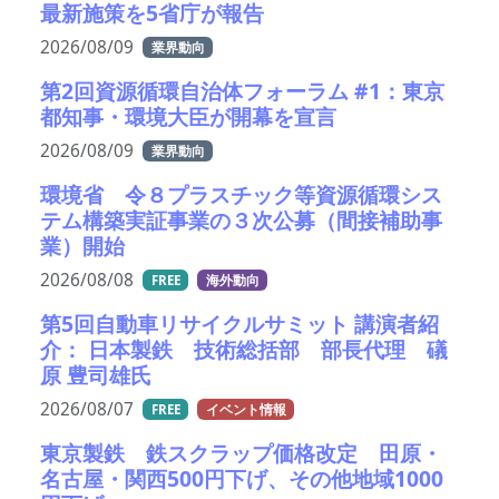
最新施策を5省庁が報告
2026/08/09
業界動向
第2回資源循環自治体フォーラム #1：東京
都知事・環境大臣が開幕を宣言
2026/08/09
業界動向
環境省 令８プラスチック等資源循環シス
テム構築実証事業の３次公募（間接補助事
業）開始
2026/08/08
FREE
海外動向
第5回自動車リサイクルサミット 講演者紹
介： 日本製鉄 技術総括部 部長代理 礒
原 豊司雄氏
2026/08/07
FREE
イベント情報
東京製鉄 鉄スクラップ価格改定 田原・
名古屋・関西500円下げ、その他地域1000