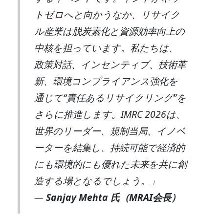
トゼロへと向かうなか、リサイク
ル産業は脱炭素化と資源効率向上の
中核を担っています。私たちは、
政策対話、インセンティブ、技術革
新、環境コンプライアンス強化を
通じて“責任あるリサイクリング”を
さらに推進します。IMRC 2026は、
世界のリーダー、規制当局、イノベ
ーターを結集し、持続可能で経済的
にも環境的にも優れた未来を共に創
造する場となるでしょう。」
—
Sanjay Mehta 氏（MRAI会長）