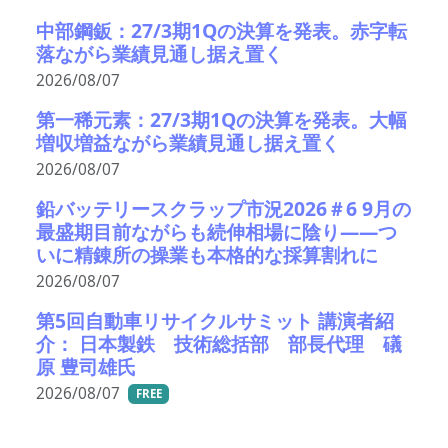
中部鋼鈑：27/3期1Qの決算を発表。赤字転
落ながら業績見通し据え置く
2026/08/07
第一稀元素：27/3期1Qの決算を発表。大幅
増収増益ながら業績見通し据え置く
2026/08/07
鉛バッテリースクラップ市況2026＃6 9月の
最盛期目前ながらも続伸相場に陰り――つ
いに精錬所の操業も本格的な採算割れに
2026/08/07
第5回自動車リサイクルサミット 講演者紹
介： 日本製鉄 技術総括部 部長代理 礒
原 豊司雄氏
2026/08/07
FREE