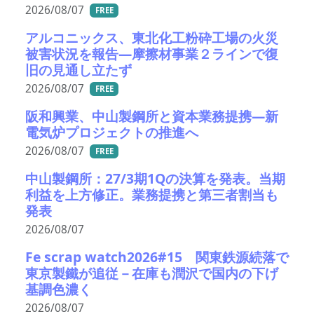
2026/08/07
FREE
アルコニックス、東北化工粉砕工場の火災
被害状況を報告―摩擦材事業２ラインで復
旧の見通し立たず
2026/08/07
FREE
阪和興業、中山製鋼所と資本業務提携―新
電気炉プロジェクトの推進へ
2026/08/07
FREE
中山製鋼所：27/3期1Qの決算を発表。当期
利益を上方修正。業務提携と第三者割当も
発表
2026/08/07
Fe scrap watch2026#15 関東鉄源続落で
東京製鐵が追従－在庫も潤沢で国内の下げ
基調色濃く
2026/08/07