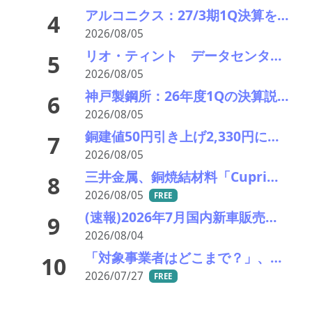
アルコニクス：27/3期1Q決算を発表。業績見通し、配当を修正
4
2026/08/05
リオ・ティント データセンターブームにおける自社の優位性を強調 銅やアルミニウム事業の伸び背景に
5
2026/08/05
神戸製鋼所：26年度1Qの決算説明会を開催。売上高のみ上方修正だが・・・
6
2026/08/05
銅建値50円引き上げ2,330円に 中東緊張緩和期待でLME続伸、円高も一服
7
2026/08/05
三井金属、銅焼結材料「Cuprima」が初の量産採用決定
8
2026/08/05
FREE
(速報)2026年7月国内新車販売 41万7千台 前年同月比7%増加 4か月連続プラス
9
2026/08/04
「対象事業者はどこまで？」、残り２年半で細部の詰め急ぐ――環境省、第１回スクラップヤード環境対策技術検討会
10
2026/07/27
FREE