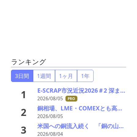
ランキング
3日間
1週間
1ヶ月
1年
E-SCRAP市況近況2026＃2 深まりゆくそれぞれの秋景色!?――ＪＸ金属、三菱マテリアルのいま
1
2026/08/05
PRO
銅相場、LME・COMEXとも高値更新 米国向け流入と中国の供給逼迫が相場押し上げ
2
2026/08/05
米国への銅流入続く 「銅の山」はCOMEXだけでは見えない
3
2026/08/04