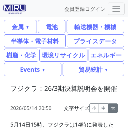
会員登録
ログイン
金属
電池
輸送機器・機械
半導体・電子材料
プライスデータ
樹脂・化学
環境リサイクル
エネルギー
Events
貿易統計
フジクラ：26/3期決算説明会を開催
2026/05/14 20:50
文字サイズ
小
中
大
5月14日15時、フジクラは14時に発表した