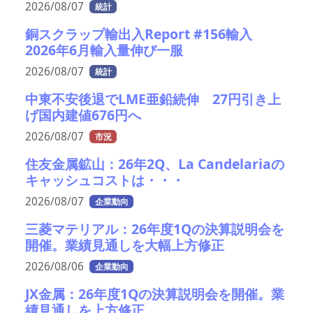
2026/08/07
統計
銅スクラップ輸出入Report #156輸入
2026年6月輸入量伸び一服
2026/08/07
統計
中東不安後退でLME亜鉛続伸 27円引き上
げ国内建値676円へ
2026/08/07
市況
住友金属鉱山：26年2Q、La Candelariaの
キャッシュコストは・・・
2026/08/07
企業動向
三菱マテリアル：26年度1Qの決算説明会を
開催。業績見通しを大幅上方修正
2026/08/06
企業動向
JX金属：26年度1Qの決算説明会を開催。業
績見通しを上方修正