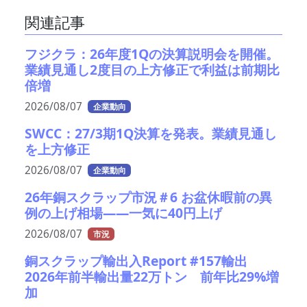
関連記事
フジクラ：26年度1Qの決算説明会を開催。
業績見通し2度目の上方修正で利益は前期比
倍増
2026/08/07
企業動向
SWCC：27/3期1Q決算を発表。業績見通し
を上方修正
2026/08/07
企業動向
26年銅スクラップ市況＃6 お盆休暇前の異
例の上げ相場――一気に40円上げ
2026/08/07
市況
銅スクラップ輸出入Report #157輸出
2026年前半輸出量22万トン 前年比29%増
加