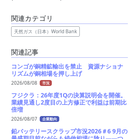
関連カテゴリ
天然ガス（日本）World Bank
関連記事
コンゴが銅精鉱輸出を禁止 資源ナショナ
リズムが銅相場を押し上げ
2026/08/08
市況
フジクラ：26年度1Qの決算説明会を開催。
業績見通し2度目の上方修正で利益は前期比
倍増
2026/08/07
企業動向
鉛バッテリースクラップ市況2026＃6 9月の
最盛期目前ながらも続伸相場に陰り――つ