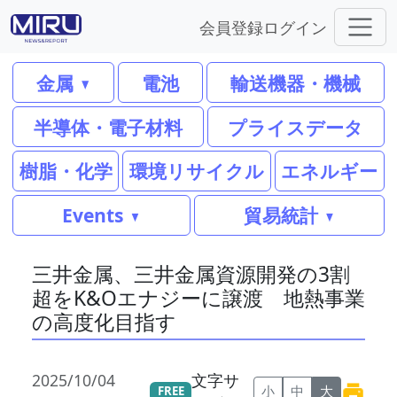
会員登録
ログイン
金属
電池
輸送機器・機械
半導体・電子材料
プライスデータ
樹脂・化学
環境リサイクル
エネルギー
Events
貿易統計
三井金属、三井金属資源開発の3割
超をK&Oエナジーに譲渡 地熱事業
の高度化目指す
2025/10/04
文字サ
小
中
大
FREE