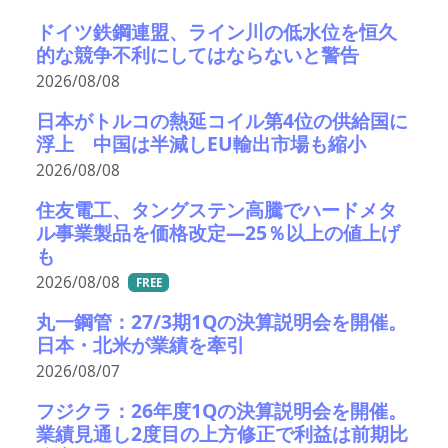
ドイツ鉄鋼連盟、ライン川の低水位を恒久
的な競争不利にしてはならないと警告
2026/08/08
日本がトルコの熱延コイル第4位の供給国に
浮上 中国は半減しEU輸出市場も縮小
2026/08/08
住友電工、タングステン高騰でハードメタ
ル事業製品を価格改定―25％以上の値上げ
も
2026/08/08
FREE
丸一鋼管：27/3期1Qの決算説明会を開催。
日本・北米が業績を牽引
2026/08/07
フジクラ：26年度1Qの決算説明会を開催。
業績見通し2度目の上方修正で利益は前期比