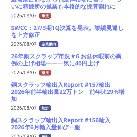
いに精錬所の操業も本格的な採算割れに
2026/08/07
市況
SWCC：27/3期1Q決算を発表。業績見通し
を上方修正
2026/08/07
企業動向
26年銅スクラップ市況＃6 お盆休暇前の異
例の上げ相場――一気に40円上げ
2026/08/07
市況
銅スクラップ輸出入Report #157輸出
2026年前半輸出量22万トン 前年比29%増
加
2026/08/07
統計
銅スクラップ輸出入Report #156輸入
2026年6月輸入量伸び一服
2026/08/07
統計