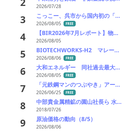
2
2026/07/28
こっこー、呉市から国内初の「グリーン水素×資源再生」モデル構築に向けた実証実験を開始
3
2026/08/05
FREE
【BIR2026年7月レポート】物流コスト増がリサイクル市場に影響
4
2026/08/05
BIOTECHWORKS-H2 マレーシア／廃棄物起源水素製造事業実施可能性調査事業が、経産省の令7年補正グローバルサウス未来志向型共創等事業費補助金に採択
5
2026/08/06
FREE
大和エネルギー 同社過去最大規模となる太陽光発電所のリパワリングを実施
6
2026/08/05
FREE
「元鉄鋼マンのつぶやき」アーカイブ
7
2026/06/25
FREE
中部貴金属精鉱の園山社長ら 水質汚濁防止法違反の疑いで逮捕さる
8
2018/07/26
原油価格の動向（8/5）
9
2026/08/06