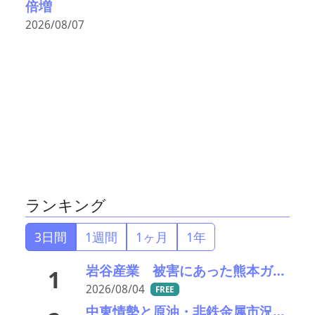
倍増
2026/08/07
ランキング
3日間
1週間
1ヶ月
1年
岩谷産業 被害にあった熊本ガスセンターの稼働を再開
1
2026/08/04
FREE
中東情勢と原油・非鉄金属市況の行方――エモリファンドマネジメントの江守哲氏に聞く