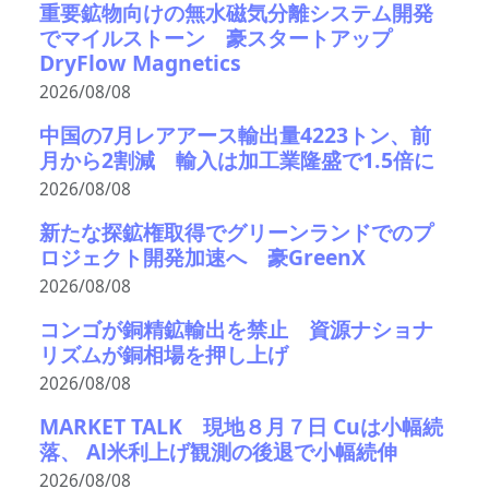
重要鉱物向けの無水磁気分離システム開発
でマイルストーン 豪スタートアップ
DryFlow Magnetics
2026/08/08
中国の7月レアアース輸出量4223トン、前
月から2割減 輸入は加工業隆盛で1.5倍に
2026/08/08
新たな探鉱権取得でグリーンランドでのプ
ロジェクト開発加速へ 豪GreenX
2026/08/08
コンゴが銅精鉱輸出を禁止 資源ナショナ
リズムが銅相場を押し上げ
2026/08/08
MARKET TALK 現地８月７日 Cuは小幅続
落、 Al米利上げ観測の後退で小幅続伸
2026/08/08