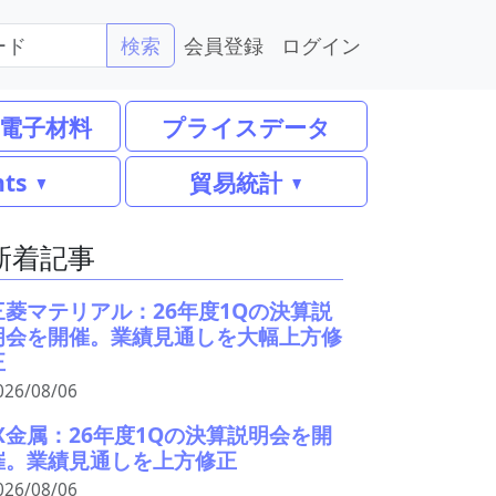
会員登録
ログイン
検索
電子材料
プライスデータ
nts
貿易統計
新着記事
三菱マテリアル：26年度1Qの決算説
明会を開催。業績見通しを大幅上方修
正
026/08/06
JX金属：26年度1Qの決算説明会を開
催。業績見通しを上方修正
026/08/06