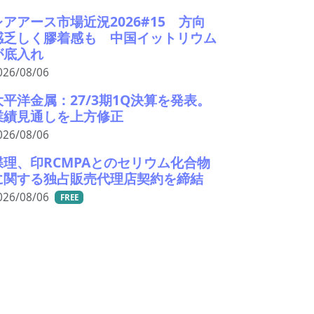
レアアース市場近況2026#15 方向
感乏しく膠着感も 中国イットリウム
が底入れ
026/08/06
大平洋金属：27/3期1Q決算を発表。
業績見通しを上方修正
026/08/06
蝶理、印RCMPAとのセリウム化合物
に関する独占販売代理店契約を締結
026/08/06
FREE