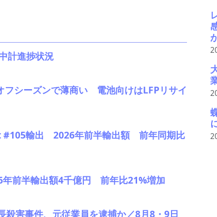
2
。中計進捗状況
、オフシーズンで薄商い 電池向けはLFPリサイ
2
 #105輸出 2026年前半輸出額 前年同期比
2
2026年前半輸出額4千億円 前年比21%増加
長殺害事件、元従業員を逮捕か／8月8・9日