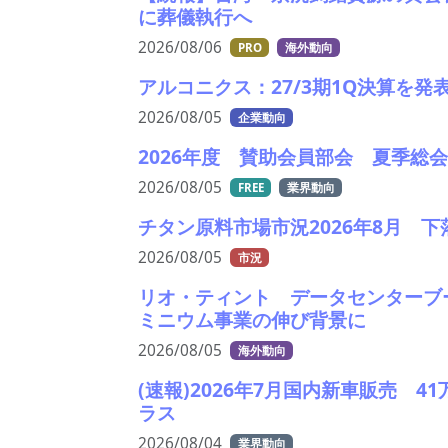
に葬儀執行へ
2026/08/06
PRO
海外動向
アルコニクス：27/3期1Q決算を
2026/08/05
企業動向
2026年度 賛助会員部会 夏季総
2026/08/05
FREE
業界動向
チタン原料市場市況2026年8月 
2026/08/05
市況
リオ・ティント データセンターブ
ミニウム事業の伸び背景に
2026/08/05
海外動向
(速報)2026年7月国内新車販売 
ラス
2026/08/04
業界動向