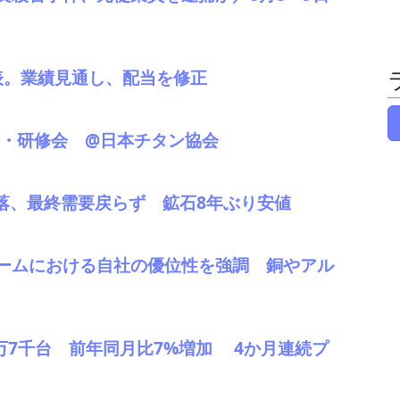
発表。業績見通し、配当を修正
会・研修会 @日本チタン協会
下落、最終需要戻らず 鉱石8年ぶり安値
ームにおける自社の優位性を強調 銅やアル
41万7千台 前年同月比7%増加 4か月連続プ