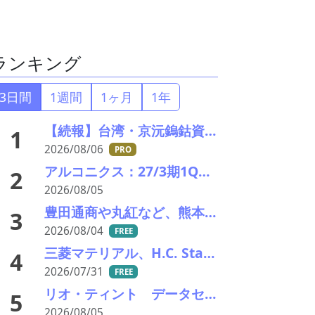
ランキング
3日間
1週間
1ヶ月
1年
【続報】台湾・京沅鎢鈷資源の黄会長殺害事件、元従業員を逮捕か／8月8・9日に葬儀執行へ
1
2026/08/06
PRO
アルコニクス：27/3期1Q決算を発表。業績見通し、配当を修正
2
2026/08/05
豊田通商や丸紅など、熊本地震被害に支援・義援金
3
2026/08/04
FREE
三菱マテリアル、H.C. Starckのタングステンリサイクル能力増強投資を決定－約5000万ユーロ投資
4
2026/07/31
FREE
リオ・ティント データセンターブームにおける自社の優位性を強調 銅やアルミニウム事業の伸び背景に
5
2026/08/05