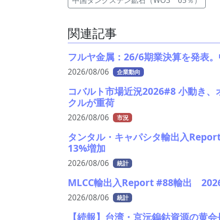
中国タングステン鉱石（WO3 65％）
関連記事
フルヤ金属：26/6期業決算を発表
2026/08/06
企業動向
コバルト市場近況2026#8 小動き
クルが重荷
2026/08/06
市況
タンタル・キャパシタ輸出入Report
13%増加
2026/08/06
統計
MLCC輸出入Report #88輸出 
2026/08/06
統計
【続報】台湾・京沅鎢鈷資源の黄会