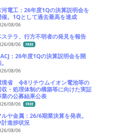
古河電工：26年度1Qの決算説明会を
開催。1Qとして過去最高を達成
026/08/06
ベステラ、行方不明者の発見を報告
026/08/06
FREE
UACJ：26年度1Qの決算説明会を開
催。
026/08/06
環境省 令8リチウムイオン電池等の
回収・処理体制の構築等に向けた実証
事業の公募結果公表
026/08/06
FREE
フルヤ金属：26/6期業決算を発表。
中計進捗状況
026/08/06