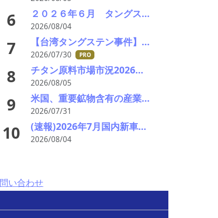
２０２６年６月 タングステンスクラップ輸出入統計分析 中国依存低下続く 価格高止まりで調達多極化進展
6
2026/08/04
【台湾タングステン事件】台湾・京沅鎢鈷の黄聖玹会長が自宅で殺害される APT工場拡張計画の矢先に
7
2026/07/30
PRO
チタン原料市場市況2026年8月 下落、最終需要戻らず 鉱石8年ぶり安値
8
2026/08/05
米国、重要鉱物含有の産業廃棄物の輸出を制限へ トランプ氏が署名、国家防衛で物資確保
9
2026/07/31
(速報)2026年7月国内新車販売 41万7千台 前年同月比7%増加 4か月連続プラス
10
2026/08/04
問い合わせ