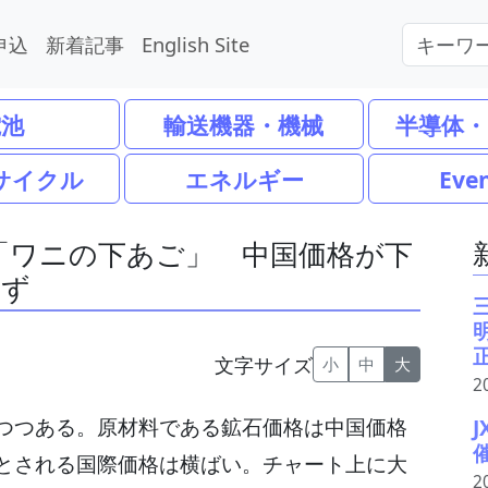
申込
新着記事
English Site
電池
輸送機器・機械
半導体・
サイクル
エネルギー
Eve
「ワニの下あご」 中国価格が下
かず
文字サイズ
小
中
大
2
つつある。原材料である鉱石価格は中国価格
とされる国際価格は横ばい。チャート上に大
2