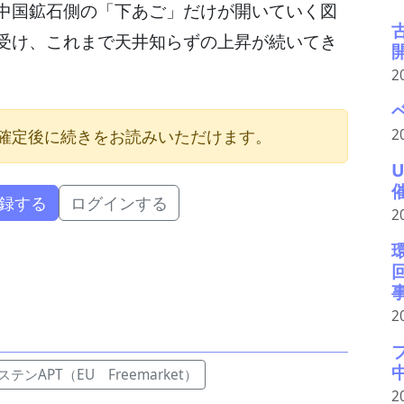
中国鉱石側の「下あご」だけが開いていく図
受け、これまで天井知らずの上昇が続いてき
2
2
確定後に続きをお読みいただけます。
録する
ログインする
2
2
テンAPT（EU Freemarket）
2